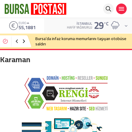
29
°C
EURO
İSTANBUL
55,1881
HAFIF YAĞMURLU
Bursa’da infaz koruma memurlarını taşıyan otobüse
saldırı
Karaman