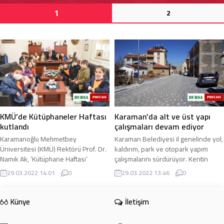
1
2
KMÜ’de Kütüphaneler Haftası
Karaman’da alt ve üst yapı
kutlandı
çalışmaları devam ediyor
Karamanoğlu Mehmetbey
Karaman Belediyesi il genelinde yol,
Üniversitesi (KMÜ) Rektörü Prof. Dr.
kaldırım, park ve otopark yapım
Namık Ak, ‘Kütüphane Haftası’
çalışmalarını sürdürüyor. Kentin
dolayısıyla düzenlenen etkinliğe
çehresini değiştirmek adına
29.03.2022 14:01
0
29.03.2022 13:46
0
katıldı. KMÜ’de 58’inci ...
çalışmalarını ...
Künye
İletişim