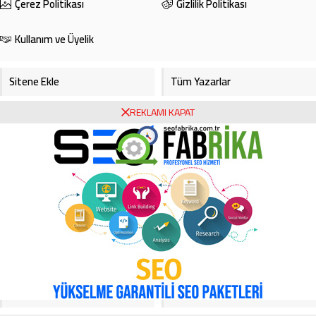
Çerez Politikası
Gizlilik Politikası
Kullanım ve Üyelik
Sitene Ekle
Tüm Yazarlar
REKLAMI KAPAT
Gazete Manşetleri
Foto Galeri
Video Galeri
Bursa Haberleri
Bursa Hava Durumu
Bursaspor
Asayiş
Ekonomi
Haberde İnsan
Köşe Yazarları
Magazin
Video Galeri