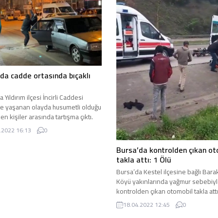
da cadde ortasında bıçaklı
 Yıldırım ilçesi İncirli Caddesi
e yaşanan olayda husumetli olduğu
n kişiler arasında tartışma çıktı.
a kısa sürede kavgaya dönüşünce
.2022 16:13
0
ar konuştu ve bıçaklar çekildi.
ın merkez Yıldırım ilçesine bağlı
Bursa’da kontrolden çıkan ot
 Caddesi’nde meydana gelen olayda
takla attı: 1 Ölü
 bilgilere göre husumetli olan iki
Bursa’da Kestel ilçesine bağlı Bara
lda karşılaşınca sözlü olarak kavga
Köyü yakınlarında yağmur sebebiy
aşladılar. Sözlü...
kontrolden çıkan otomobil takla attı
Kazada 1 kişi hayatını kaybetti, 1 ki
18.04.2022 12:45
0
yaralandı. Bursa’nın Kestel ilçesi