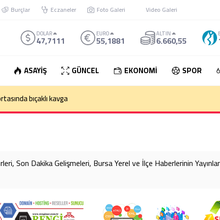
Burçlar
Eczaneler
Foto Galeri
Video Galeri
DOLAR
EURO
ALTIN
47,7111
55,1881
6.660,55
ASAYİŞ
GÜNCEL
EKONOMİ
SPOR
rtasında bıçaklı kavga
ri, Son Dakika Gelişmeleri, Bursa Yerel ve İlçe Haberlerinin Yayınlan