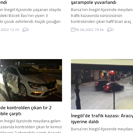
endi
şarampole yuvarlandı
ın İnegöl ilçesinde yaşanan olayda
Bursa’nın İnegöl ilçesinde meydan
ndeki Böcek İlacı’nın yiyen 3
trafik kazasında sürücüsünün
ki çocuk zehirlendi. Küçük çocuğun
kontrolünden çıkan hafif ticari araç
durumunun ciddiyetini koruduğu
bariyerlere vurduktan sonra şara
.2022 12:23
0
05.04.2022 19:34
0
i. Bursa’da İnegöl ilçesine bağlı
yuvarlandı. Bursa-Ankara Karayolu 
 Mahallesi Ergün Sokak’ta yaşanan
İnegöl girişinde yaşanan kazada ed
edinilen bilgilere göre evde
bilgilere göre Bursa’dan İnegöl
 arkasında bulunan Jel halindeki
istikametine doğru seyir halinde ol
lacı maddesini yiyen 3 yaşındaki
Recep Arslantaş yönetimindeki ara
uk Ö. isimli...
Şehitler Mahallesi Kavşağı mevkisi
kontrolden çıktı. Kontrolden çıkan 
bariyerlere çarptıktan...
’de kontrolden çıkan tır 2
ile çarptı
İnegöl’de trafik kazası: Aracı
işyerine daldı
ın İnegöl ilçesinde meydana gelen
azasında kontrolden çıkan tır kırmızı
Bursa’nın İnegöl ilçesinde meydan
bekleyen 2 otomobile çarptı. Kazada