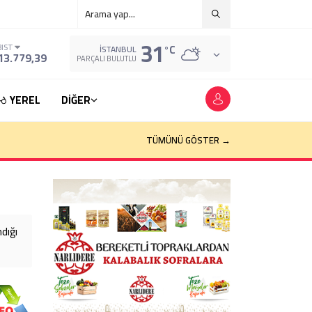
31
°C
BIST
İSTANBUL
13.779,39
PARÇALI BULUTLU
YEREL
DİĞER
TÜMÜNÜ GÖSTER →
dığı