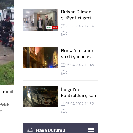
Rıdvan Dilmen
şikâyetini geri
çekti, dava
28.03.2022 12:36
düşürüldü
0
Bursa’da sahur
vakti yanan ev
panik
05.04.2022 11:43
yaşanmasına
0
sebep oldu
İnegöl’de
omobil
kontrolden çıkan
tır 2 otomobile
05.04.2022 11:32
kfakih
çarptı
le
0
.
şi de
Hava Durumu