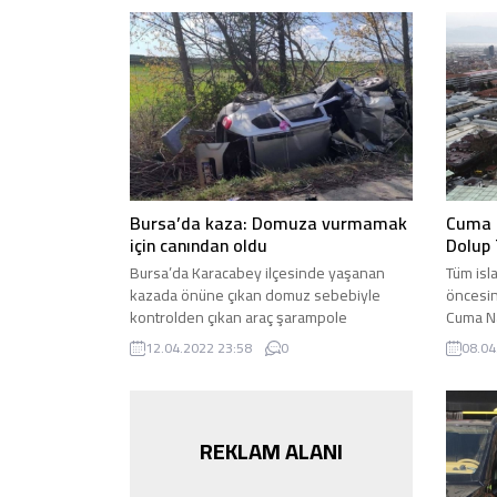
Bursa’da kaza: Domuza vurmamak
Cuma 
için canından oldu
Dolup 
Bursa’da Karacabey ilçesinde yaşanan
Tüm isl
kazada önüne çıkan domuz sebebiyle
öncesin
kontrolden çıkan araç şarampole
Cuma Na
yuvarlandı. Kazada araç sürücüsü hayatını
sahip ol
12.04.2022 23:58
0
08.04
kaybetti. Bursa’nın Karacabey ilçesi
Yıldırım
Harmanlı Mahallesi yakınlarında saat 14.00
Seferi 
sıralarında meydana gelen trafik
1400 yıl
kazasında aracıyla seyir halinde olan 58
olarak 
REKLAM ALANI
yaşındaki Zekeriya Karataş isimli
Cami ay
vatandaşın önüne domuz çıktı. Önüne
çıkan domuza vurmamak için...