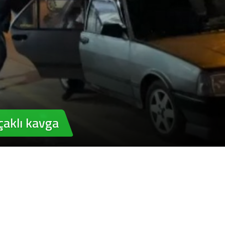
Bursa’da cadde ortasınd
kavga
çaklı kavga