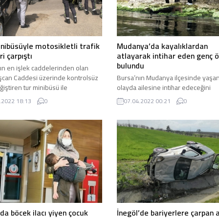
nibüsüyle motosikletli trafik
Mudanya’da kayalıklardan
ri çarpıştı
atlayarak intihar eden genç ö
bulundu
ın en işlek caddelerinden olan
şcan Caddesi üzerinde kontrolsüz
Bursa’nın Mudanya ilçesinde yaşa
ğiştiren tur minibüsü ile
olayda ailesine intihar edeceğini
etli trafik polisleri çarpıştı. Kazada
söyleyerek evden ayrıldığı öğrenil
.2022 18:13
0
07.04.2022 00:21
0
ik Polisi yaralandı. Bursa’da merkez
yaşındaki genç deniz kenarında ölü
zi ilçesi Haşim İşcan Caddesi
bulundu. Bursa’da Mudanya ilçesi s
e meydana gelen trafik kazasında
kenarında sabah saatlerinde bir e
n bilgilere göre yolun en sağında
cesedi bulundu. Ailesine intihar ed
alinde olan tur minibüsü en sol
söyleyerek evden ayrıldığı öğrenil
.
yaşındaki Mehmet Toprak isimli ge
babasının aramaları sonucunda bu
bildirildi. Gencin...
da böcek ilacı yiyen çocuk
İnegöl’de bariyerlere çarpan 