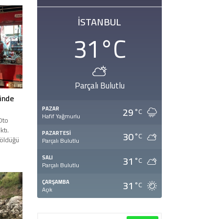
ağmur
İSTANBUL
den
 araç yol
31
°C
r...
Parçalı Bulutlu
sinde
29
PAZAR
°C
Hafif Yağmurlu
Oto
ktı.
30
PAZARTESI
°C
 öldüğü
Parçalı Bulutlu
e Oto
31
SALI
°C
Parçalı Bulutlu
a yangın
31
ÇARŞAMBA
°C
en
Açık
nları
göl...