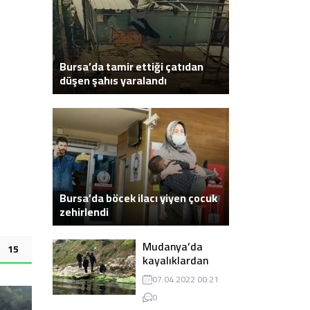
Bursa’da tamir ettiği çatıdan
düşen şahıs yaralandı
Bursa’da kontrolden çıkan otomobil
Bursa’da böcek ilacı yiyen çocuk
zehirlendi
Mudanya’da
15
kayalıklardan
atlayarak intihar
07.04.2022 00:21
eden genç ölü
0
bulundu