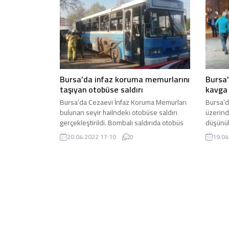
Bursa’da infaz koruma memurlarını
Bursa’
taşıyan otobüse saldırı
kavga
Bursa’da Cezaevi İnfaz Koruma Memurları
Bursa’da
bulunan seyir hailndeki otobüse saldırı
üzerind
gerçekleştirildi. Bombalı saldırıda otobüs
düşünüle
yanarken 1 kişi öldü 4 kişi de yaralandı.
Tartışm
20.04.2022 17:10
0
19.04
Bursa’da Minareli Çavuş Mahallesi’ndeki E
yumrukl
Tipi Kapalı Cezaevi personeli ve İnfaz
Bursa’n
Koruma Memurları bulunan servis aracı
İncirli
Osmangazi ilçesi Yeni Karaman mevkisi
edinilen
yakınlarındaki akaryakıt istasyonuna
kişi yo
yakınına döşenen el yapımı...
etmeye b