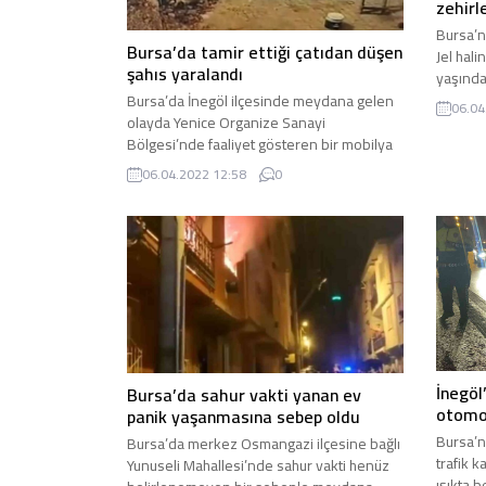
zehirl
Bursa’n
Bursa’da tamir ettiği çatıdan düşen
Jel hali
şahıs yaralandı
yaşında
sağlık 
Bursa’da İnegöl ilçesinde meydana gelen
06.04
öğrenild
olayda Yenice Organize Sanayi
Akhisar
Bölgesi’nde faaliyet gösteren bir mobilya
olayda 
fabrikasındaki deponun çatısından düşen
06.04.2022 12:58
0
dolabın
usta ağır şekilde yaralandı. Bursa’nın
Böcek İ
İnegöl ilçesi kırsal Yenice Organize Sanayi
Ömer Far
Bölgesi’nde bulunan bir mobilya
fabrikasında yaşanan olayda fabrikanın
bahçesinde bulunan deponun çatısında
tadilat yaparken saç kurma işlemi sırasında
dengesini kaybeden 57...
İnegöl
Bursa’da sahur vakti yanan ev
otomob
panik yaşanmasına sebep oldu
Bursa’n
Bursa’da merkez Osmangazi ilçesine bağlı
trafik k
Yunuseli Mahallesi’nde sahur vakti henüz
ışıkta 