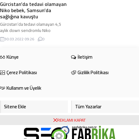
Gürcistan’da tedavi olamayan
Niko bebek, Samsun’da
sağlığına kavuştu
Gürcistan’da tedavi olamayan 4,5
aylık down sendromlu Niko
Kintsurashvili isimli bebek,
30.03.2022 09:26
0
Samsun’da geçirdiği başarılı
ameliyatla sağlığına kavuştu ...
Künye
İletişim
Çerez Politikası
Gizlilik Politikası
Kullanım ve Üyelik
Sitene Ekle
Tüm Yazarlar
REKLAMI KAPAT
Gazete Manşetleri
Foto Galeri
Video Galeri
Bursa Haberleri