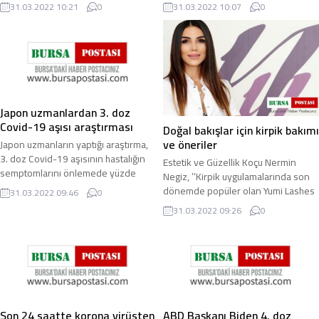
çıkarabiliyor. Sahur yapılmadan oruç
varsa kansere yakalanma riskinin
31.03.2022 10:21
0
31.03.2022 10:07
0
...
artacağını ...
Japon uzmanlardan 3. doz
Covid-19 aşısı araştırması
Doğal bakışlar için kirpik bakımı
ve öneriler
Japon uzmanların yaptığı araştırma,
3. doz Covid-19 aşısının hastalığın
Estetik ve Güzellik Koçu Nermin
semptomlarını önlemede yüzde
Negiz, ’’Kirpik uygulamalarında son
68.7 etkili olduğunu ortaya koydu.
dönemde popüler olan Yumi Lashes
31.03.2022 09:46
0
Covid-19 ...
Yöntemi’ni uyguluyoruz. Profesyonel
31.03.2022 09:26
0
Kirpik ...
Son 24 saatte korona virüsten
ABD Başkanı Biden 4. doz