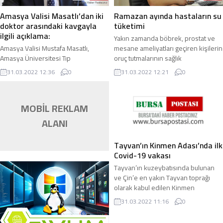
Amasya Valisi Masatlı’dan iki
Ramazan ayında hastaların su
doktor arasındaki kavgayla
tüketimi
ilgili açıklama:
Yakın zamanda böbrek, prostat ve
Amasya Valisi Mustafa Masatlı,
mesane ameliyatları geçiren kişilerin
Amasya Üniversitesi Tıp
oruç tutmalarının sağlık
Fakültesi’nde görevli iki doktor
problemlerine neden olabileceğini
31.03.2022 12:36
0
31.03.2022 12:21
0
arasında yaşanan kavgaya ilişkin
belirten ...
açıklamasında, “Olayla ...
MOBİL REKLAM
ALANI
Tayvan’ın Kinmen Adası’nda ilk
Covid-19 vakası
Tayvan’ın kuzeybatısında bulunan
ve Çin’e en yakın Tayvan toprağı
olarak kabul edilen Kinmen
Adası’nda ilk Covid-19 vakası tespit
31.03.2022 11:16
0
edildi. Tayvan ...