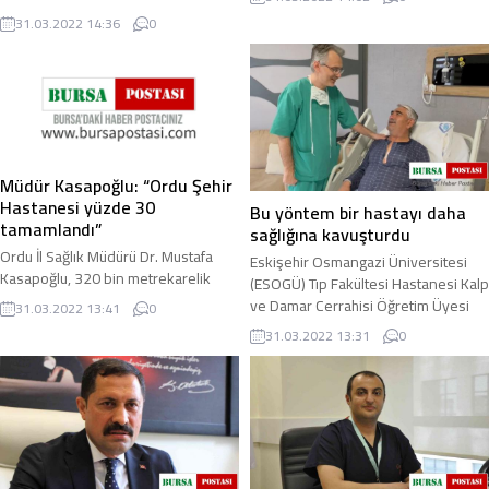
4 saatten ...
Türkiye’de yayılım göstermesinin
31.03.2022 14:36
0
ardından uzun ...
Müdür Kasapoğlu: “Ordu Şehir
Hastanesi yüzde 30
Bu yöntem bir hastayı daha
tamamlandı”
sağlığına kavuşturdu
Ordu İl Sağlık Müdürü Dr. Mustafa
Eskişehir Osmangazi Üniversitesi
Kasapoğlu, 320 bin metrekarelik
(ESOGÜ) Tıp Fakültesi Hastanesi Kalp
kapalı alana sahip olacak Ordu Şehir
ve Damar Cerrahisi Öğretim Üyesi
31.03.2022 13:41
0
Hastanesi’nin yüzde 30’unun
Doç. Dr. Cengiz Ovalı ve ekibi ...
31.03.2022 13:31
0
tamamlandığını ...