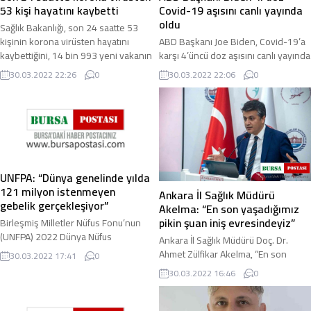
53 kişi hayatını kaybetti
Covid-19 aşısını canlı yayında
oldu
Sağlık Bakanlığı, son 24 saatte 53
kişinin korona virüsten hayatını
ABD Başkanı Joe Biden, Covid-19’a
kaybettiğini, 14 bin 993 yeni vakanın
karşı 4’üncü doz aşısını canlı yayında
olduğunu açıkladı. Sağlık Bakanlığı ...
yaptırdı. ABD’nin Covid-19 ile
30.03.2022 22:26
0
30.03.2022 22:06
0
mücadelesine ve son durumuna
ilişkin ...
UNFPA: “Dünya genelinde yılda
121 milyon istenmeyen
Ankara İl Sağlık Müdürü
gebelik gerçekleşiyor”
Akelma: “En son yaşadığımız
pikin şuan iniş evresindeyiz”
Birleşmiş Milletler Nüfus Fonu’nun
(UNFPA) 2022 Dünya Nüfus
Ankara İl Sağlık Müdürü Doç. Dr.
Raporu’na göre dünya genelinde
Ahmet Zülfikar Akelma, “En son
30.03.2022 17:41
0
yılda tahminen 121 milyon
yaşadığımız pikin de şuan iniş
30.03.2022 16:46
0
istenmeyen gebelik ...
evresindeyiz. Yani şuan bizim
Ankara’daki vaka ...