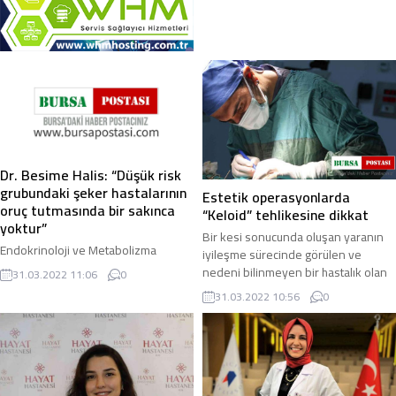
Dr. Besime Halis: “Düşük risk
grubundaki şeker hastalarının
Estetik operasyonlarda
oruç tutmasında bir sakınca
“Keloid” tehlikesine dikkat
yoktur”
Bir kesi sonucunda oluşan yaranın
Endokrinoloji ve Metabolizma
iyileşme sürecinde görülen ve
Hastalıkları Uzmanı Dr. Besime Halis,
nedeni bilinmeyen bir hastalık olan
31.03.2022 11:06
0
düşük risk grubundaki şeker
Keloid, aşırı hücre üretimi sonucunda
31.03.2022 10:56
0
hastalarının oruç tutmasında sakınca
ortaya ...
olmadığını ...