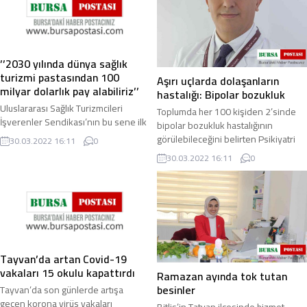
’’2030 yılında dünya sağlık
turizmi pastasından 100
Aşırı uçlarda dolaşanların
milyar dolarlık pay alabiliriz’’
hastalığı: Bipolar bozukluk
Uluslararası Sağlık Turizmcileri
Toplumda her 100 kişiden 2’sinde
İşverenler Sendikası’nın bu sene ilk
bipolar bozukluk hastalığının
kez organize ettiği ‘Sağlık Turizmi
görülebileceğini belirten Psikiyatri
30.03.2022 16:11
0
Çalıştayı’ İstanbul’da gerçekleştirildi
Uzmanı Dr. Burçin Nuri Akal, “Bipolar
30.03.2022 16:11
0
...
...
Tayvan’da artan Covid-19
vakaları 15 okulu kapattırdı
Ramazan ayında tok tutan
besinler
Tayvan’da son günlerde artışa
geçen korona virüs vakaları