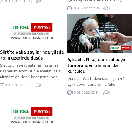
gerektiğini ifade eden Uzm. Dyt.
30.03.2022 10:37
0
getirdiği psikolojik bunalım ve
Hafize Öğün Dudioğlu, Ramazan
30.03.2022 10:36
0
yorgunluktan çıkarak sağlıklı bir
ayının ilk günlerinde ...
yaşam ...
Siirt’te vaka sayılarında yüzde
75’in üzerinde düşüş
4,5 aylık Niko, ölümcül beyin
tümöründen Samsun’da
Siirt Eğitim ve Araştırma Hastanesi
kurtuldu
Başhekimi Prof. Dr. Selahattin Vural,
alınan tedbirlerle kent genelinde
Gürcistan’da tedavi olamayan 4,5
vaka sayılarında geçen aylara göre ...
aylık down sendromlu Niko
30.03.2022 09:46
0
Kintsurashvili isimli bebek,
30.03.2022 09:31
0
Samsun’da geçirdiği başarılı
ameliyatla sağlığına kavuştu ...