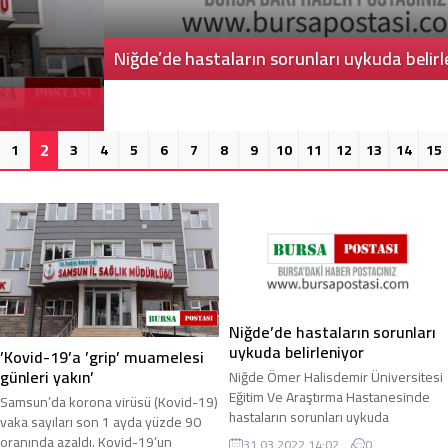
Niğde’de hastaların sorunları uykuda belirleniyor
2
1
3
4
5
6
7
8
9
10
11
12
13
14
15
Niğde’de hastaların sorunları
uykuda belirleniyor
’Kovid-19’a ’grip’ muamelesi
günleri yakın’
Niğde Ömer Halisdemir Üniversitesi
Eğitim Ve Araştırma Hastanesinde
Samsun’da korona virüsü (Kovid-19)
hastaların sorunları uykuda
vaka sayıları son 1 ayda yüzde 90
belirlenebiliyor. Yapılan çalışmalarda
oranında azaldı. Kovid-19’un
31.03.2022 14:02
0