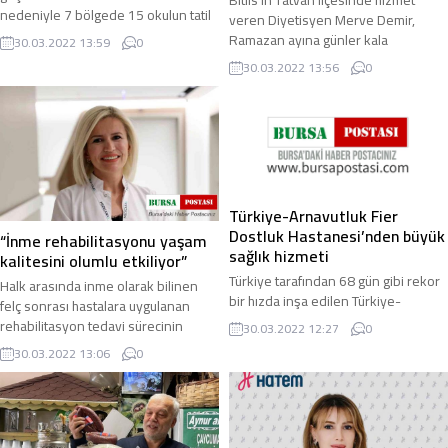
Bitlis’in Tatvan ilçesinde hizmet
nedeniyle 7 bölgede 15 okulun tatil
veren Diyetisyen Merve Demir,
edilmesine karar verildi. Korona
Ramazan ayına günler kala
30.03.2022 13:59
0
virüs salgını ...
beslenme uyarısında bulunarak,
30.03.2022 13:56
0
“Doğru beslenildiği ...
Türkiye-Arnavutluk Fier
Dostluk Hastanesi’nden büyük
“İnme rehabilitasyonu yaşam
sağlık hizmeti
kalitesini olumlu etkiliyor”
Türkiye tarafından 68 gün gibi rekor
Halk arasında inme olarak bilinen
bir hızda inşa edilen Türkiye-
felç sonrası hastalara uygulanan
Arnavutluk Fier Dostluk Hastanesi,
rehabilitasyon tedavi sürecinin
30.03.2022 12:27
0
Arnavutluk halkına sağlık hizmeti
hastaların yaşam kalitesini olumlu
30.03.2022 13:06
0
sunmaya ...
yönde ...