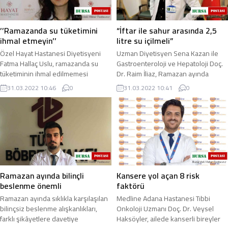
’’Ramazanda su tüketimini
“İftar ile sahur arasında 2,5
ihmal etmeyin’’
litre su içilmeli”
Özel Hayat Hastanesi Diyetisyeni
Uzman Diyetisyen Sena Kazan ile
Fatma Hallaç Uslu, ramazanda su
Gastroenteroloji ve Hepatoloji Doç.
tüketiminin ihmal edilmemesi
Dr. Raim İliaz, Ramazan ayında
gerektiği konusunda önemli
karşılaşılan sağlık sorunları ve
31.03.2022 10:46
0
31.03.2022 10:41
0
uyarılarda bulundu. Dyt ...
beslenme ile ...
Ramazan ayında bilinçli
Kansere yol açan 8 risk
beslenme önemli
faktörü
Ramazan ayında sıklıkla karşılaşılan
Medline Adana Hastanesi Tıbbi
bilinçsiz beslenme alışkanlıkları,
Onkoloji Uzmanı Doç. Dr. Veysel
farklı şikâyetlere davetiye
Haksöyler, ailede kanserli bireyler