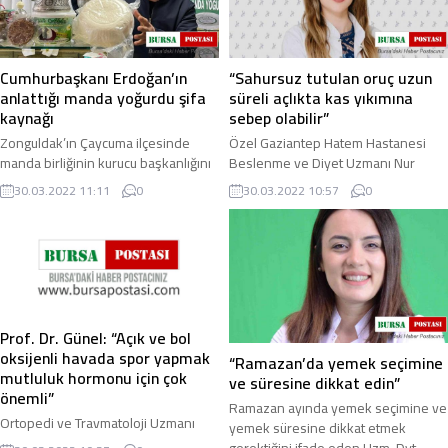
Cumhurbaşkanı Erdoğan’ın
“Sahursuz tutulan oruç uzun
anlattığı manda yoğurdu şifa
süreli açlıkta kas yıkımına
kaynağı
sebep olabilir”
Zonguldak’ın Çaycuma ilçesinde
Özel Gaziantep Hatem Hastanesi
manda birliğinin kurucu başkanlığını
Beslenme ve Diyet Uzmanı Nur
yapan Şenol Çakar, manda
Seda Güler, Ramazan ayında uzun
30.03.2022 11:11
0
30.03.2022 10:57
0
yoğurdunun önemini anlatan
süre aç kalınacağını hatırlatarak,
Cumhurbaşkanı Recep ...
sahur ve iftarda ...
Prof. Dr. Günel: “Açık ve bol
oksijenli havada spor yapmak
“Ramazan’da yemek seçimine
mutluluk hormonu için çok
ve süresine dikkat edin”
önemli”
Ramazan ayında yemek seçimine ve
Ortopedi ve Travmatoloji Uzmanı
yemek süresine dikkat etmek
Prof. Dr. Uğur Günel, kış aylarının