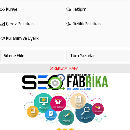
Bursa’nın Kestel ilçesi Barakfakih
Mahallesi yakınlarında meydana
Künye
İletişim
gelen trafik kazasında yağmur
sebebiyle sürücüsünün
Çerez Politikası
Gizlilik Politikası
kontrolünden çıkan otomobil takla
attı. Takla atan araç yol kenarında
bulunan tarlalık alanda zor...
Kullanım ve Üyelik
Sitene Ekle
Tüm Yazarlar
REKLAMI KAPAT
Gazete Manşetleri
Foto Galeri
Video Galeri
Bursa Haberleri
Bursa Hava Durumu
Bursaspor
Asayiş
Ekonomi
Haberde İnsan
Köşe Yazarları