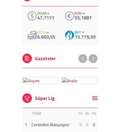
DOLAR
EURO
47,7111
55,1881
ALTIN
BIST
6.660,55
13.779,39
Gazeteler
Süper Lig
TAKIM
OY
AV
PU
1
Corendon Alanyaspor
0
0
0