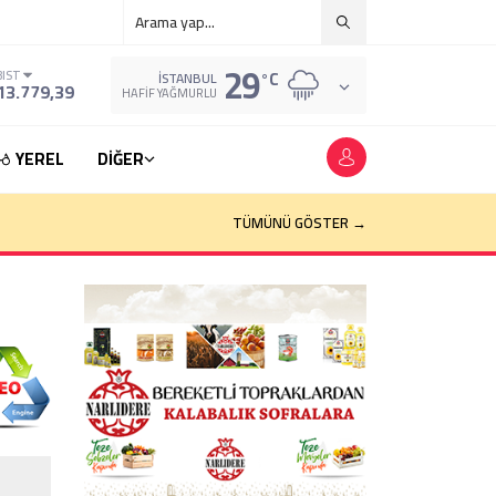
29
°C
BIST
İSTANBUL
13.779,39
HAFIF YAĞMURLU
YEREL
DİĞER
TÜMÜNÜ GÖSTER →