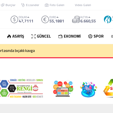
Burçlar
Eczaneler
Foto Galeri
Video Galeri
DOLAR
EURO
ALTIN
47,7111
55,1881
6.660,55
ASAYİŞ
GÜNCEL
EKONOMİ
SPOR
rtasında bıçaklı kavga