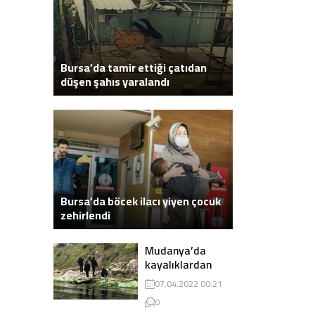
Bursa’da tamir ettiği çatıdan
düşen şahıs yaralandı
Bursa’da böcek ilacı yiyen çocuk
zehirlendi
Mudanya’da
kayalıklardan
atlayarak intihar
07.04.2022 00:21
eden genç ölü
0
bulundu