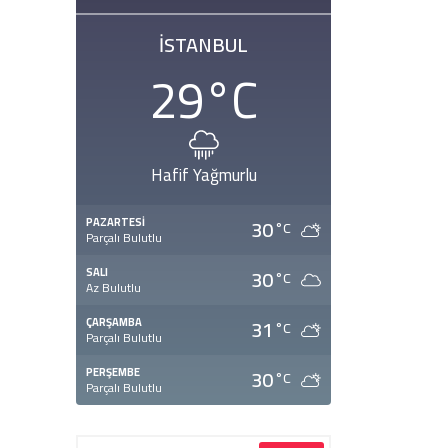
İSTANBUL
29
°C
Hafif Yağmurlu
30
PAZARTESI
°C
Parçalı Bulutlu
30
SALI
°C
Az Bulutlu
31
ÇARŞAMBA
°C
Parçalı Bulutlu
30
PERŞEMBE
°C
Parçalı Bulutlu