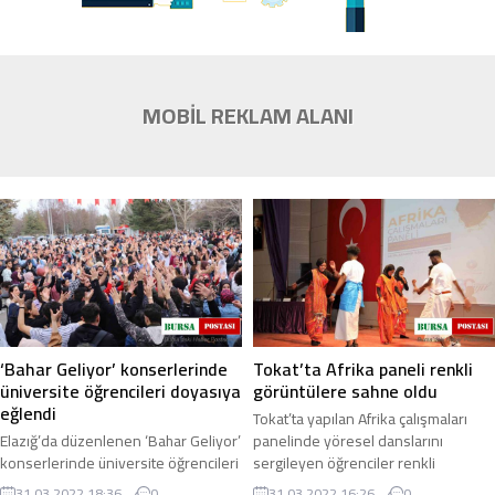
MOBİL REKLAM ALANI
‘Bahar Geliyor’ konserlerinde
Tokat’ta Afrika paneli renkli
üniversite öğrencileri doyasıya
görüntülere sahne oldu
eğlendi
Tokat’ta yapılan Afrika çalışmaları
Elazığ’da düzenlenen ‘Bahar Geliyor’
panelinde yöresel danslarını
konserlerinde üniversite öğrencileri
sergileyen öğrenciler renkli
doyasıya eğlendi. Fırat Üniversitesi
görüntüler oluşturdu. Tokat
31.03.2022 18:36
0
31.03.2022 16:26
0