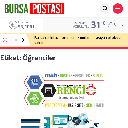
31
°C
ALTIN
İSTANBUL
6.660,55
AZ BULUTLU
Bursa’da cadde ortasında bıçaklı kavga
Etiket:
Öğrenciler