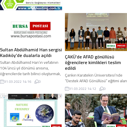
Sultan Abdülhamid Han sergisi
Kadıköy’de dualarla açıldı
ÇAKÜ’de AFAD gönüllüsü
öğrencilere kimlikleri teslim
Sultan Abdülhamid Han’ın vefatının
edildi
104’üncü yıl dönümü anısına,
öğrencilerde tarih bilinci oluşturmak,
Çankırı Karatekin Üniversitesi’nde
dün ve bugün arasında bağ
“Destek AFAD Gönüllüsü” eğitimi alan
31.03.2022 14:16
0
kurmalarını ...
öğrencilere, kimlik kartları
31.03.2022 14:12
0
düzenlenen törenle takdim edildi.
Çankırı ...