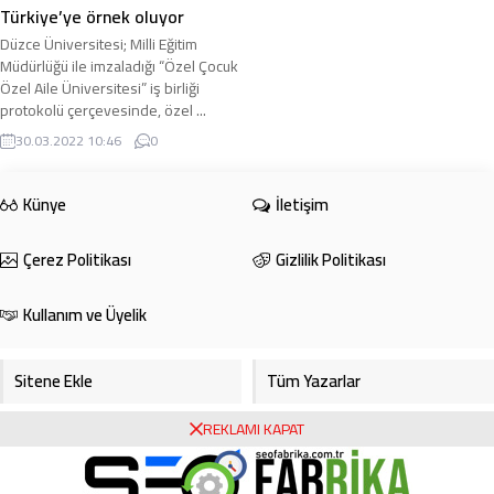
Türkiye’ye örnek oluyor
Düzce Üniversitesi; Milli Eğitim
Müdürlüğü ile imzaladığı “Özel Çocuk
Özel Aile Üniversitesi” iş birliği
protokolü çerçevesinde, özel ...
30.03.2022 10:46
0
Künye
İletişim
Çerez Politikası
Gizlilik Politikası
Kullanım ve Üyelik
Sitene Ekle
Tüm Yazarlar
REKLAMI KAPAT
Gazete Manşetleri
Foto Galeri
Video Galeri
Bursa Haberleri