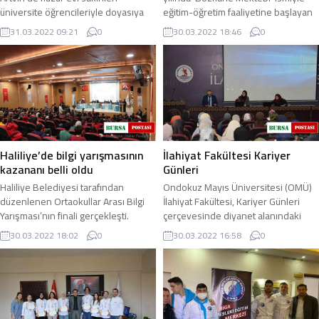
üniversite öğrencileriyle doyasıya
eğitim-öğretim faaliyetine başlayan
eğlendi. Artvin’in Şavşat ilçesindeki
Kdz Ereğli Meslek Teknik Anadolu
31.03.2022 09:21
0
30.03.2022 18:46
0
Naime-İsmail Yılmaz Yaşlılar Yaşam ...
Teknik ...
Haliliye’de bilgi yarışmasının
İlahiyat Fakültesi Kariyer
kazananı belli oldu
Günleri
Haliliye Belediyesi tarafından
Ondokuz Mayıs Üniversitesi (OMÜ)
düzenlenen Ortaokullar Arası Bilgi
İlahiyat Fakültesi, Kariyer Günleri
Yarışması’nın finali gerçekleşti.
çerçevesinde diyanet alanındaki
Haliliye Belediyesi tarafından
fırsatlara yönelik bir panel
30.03.2022 18:02
0
30.03.2022 16:58
0
düzenlenen ...
gerçekleştirdi ...