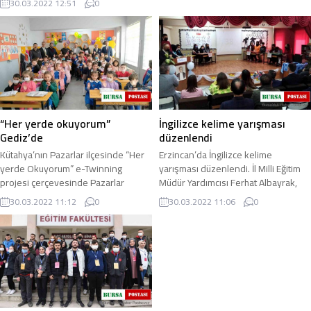
30.03.2022 12:51
0
genelindeki tüm ilkokul ve
ortaokullara ...
“Her yerde okuyorum”
İngilizce kelime yarışması
Gediz’de
düzenlendi
Kütahya’nın Pazarlar ilçesinde “Her
Erzincan’da İngilizce kelime
yerde Okuyorum” e-Twinning
yarışması düzenlendi. İl Milli Eğitim
projesi çerçevesinde Pazarlar
Müdür Yardımcısı Ferhat Albayrak,
İlkokul öğrencileri Gediz İlçesinde
Şube Müdürleri Turgut Çakmak ve
30.03.2022 11:12
0
30.03.2022 11:06
0
Kurtuluş ...
Fikret Ayaz ...