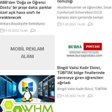
temizliği
ABB’den ‘Doğa ve Öğrenci
Dostu’ bir proje daha: parklar
Akademisyenler ve öğrenciler, Sivas
özel açık hava sınıfı ile
Cumhuriyet Üniversitesi (SCÜ)
renklenecek
kampüs alanı içerisinde keman
resitali eşliğinde bahar temizliği
Ankara Büyükşehir Belediyesi
31.03.2022 14:26
0
yaparak çöp ...
“öğrenci dostu” uygulamalarına bir
31.03.2022 14:46
0
yenisini daha ekledi. Çevre Koruma
ve Kontrol Daire Başkanlığı
ekonomik ömrünü ...
MOBİL REKLAM
ALANI
Bingöl Valisi Kadir Ekinci,
TÜBİTAK bölge finallerinde
dereceye giren öğrencileri
ağırladı
Bingöl Valisi Kadir Ekinci, TÜBİTAK
2204-A Lise Öğrencileri Arası
31.03.2022 14:16
0
Araştırma Projeleri yarışmasında
dereceye giren öğrencileri ağırladı. İl
Özel ...