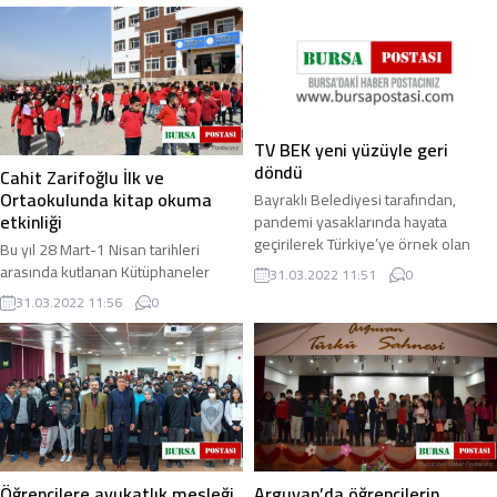
Başkanı ...
TV BEK yeni yüzüyle geri
döndü
Cahit Zarifoğlu İlk ve
Ortaokulunda kitap okuma
Bayraklı Belediyesi tarafından,
etkinliği
pandemi yasaklarında hayata
geçirilerek Türkiye’ye örnek olan
Bu yıl 28 Mart-1 Nisan tarihleri
“eğitim projesi” TV BEK, yenilenen
arasında kutlanan Kütüphaneler
31.03.2022 11:51
0
yüzü ile çevrim ...
Haftası nedeniyle öğrencilerin
31.03.2022 11:56
0
okuma alışkanlığı kazanmalarına
olanak sağlamak ...
Öğrencilere avukatlık mesleği
Arguvan’da öğrencilerin