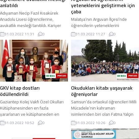
anlatıldı
yeteneklerini geliştirmek için
çaba
Adıyaman Necip Fazıl Kısakürek
Anadolu Lisesi öğrencilerine,
Malatya’nın Arguvan İlçesi’nde
avukatlık mesleği tanıtıldı. Kariyer
öğrencilerin yeteneklerini
günleri etkinlikleri çerçevesinde
geliştirmek amacıyla münazara
31.03.2022 11:31
0
31.03.2022 11:27
0
Necip Fazıl ...
turnuvası finali yapıldı. İlçe Milli Eğitim
Müdürlüğü ...
GKV kitap dostları
Okudukları kitabı yaşayarak
ödüllendirildi
öğreniyorlar
Gaziantep Kolej Vakfı Özel Okulları
Samsun’da ortaokul öğrencileri Milli
Kütüphanesinden en fazla
Mücadele’nin kahraman
yararlanan ve kütüphaneden en
isimlerinden biri olan Fatma Yalçın
fazla kitap alan öğrencilere
(Fatma Çavuş)’un hayatını okudu.
31.03.2022 10:52
0
31.03.2022 10:26
0
düzenlenen törenle Kitap ...
Akabinde 170 ...