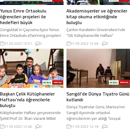
Yunus Emre Ortaokulu
Akademisyenler ve öğrenciler
öğrencileri projeleri ile
kitap okuma etkinliğinde
hedefleri büyük
buluştu
Zonguldak’ın Çaycuma ilçesi Yunus
Çankırı Karatekin Üniversitesi’nde
Emre Ortaokulu eTwinning projeleri
"58. Kütüphanecilik Haftası"
ile dünyaya açılmaya devam ediyor.
dolayısıyla düzenlenen etkinlikte
31.03.2022 12:51
0
31.03.2022 12:46
0
2021-2022 Eğitim-öğretim yılında
akademisyenlerle öğrenciler kitap
Yunus ...
okuma ...
Başkan Çelik Kütüphaneler
Sarıgöl’de Dünya Tiyatro Günü
Haftası’nda öğrencilerle
kutlandı
buluştu
Dünya Tiyatrolar Günü, Manisa’nın
Kütüphaneler Haftası çerçevesinde
Sarıgöl ilçesinde ortaokul
Şehit Prof. Dr. İlhan Varank Millet
öğrencilerinin yer aldığı ’Sosyal
Kıraathanesi’nde öğrenciler ile bir
Medya’ konulu tiyatro oyunuyla
31.03.2022 12:46
0
31.03.2022 12:16
0
araya gelen Şehzadeler Belediye
kutlandı. Sarıgöl ...