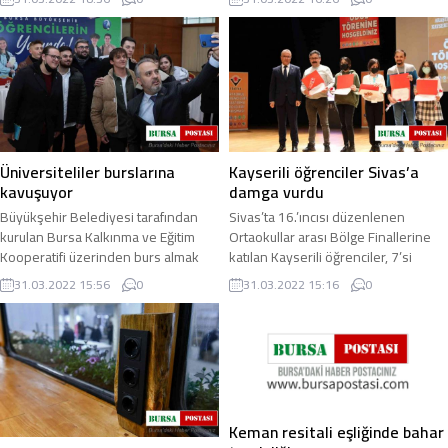
Kurumsal İletişim Koordinatörlüğü ...
Gaziosmanpaşa ...
Üniversiteliler burslarına
Kayserili öğrenciler Sivas’a
kavuşuyor
damga vurdu
Büyükşehir Belediyesi tarafından
Sivas’ta 16.’ıncısı düzenlenen
kurulan Bursa Kalkınma ve Eğitim
Ortaokullar arası Bölge Finallerine
Kooperatifi üzerinden burs almak
katılan Kayserili öğrenciler, 7’si
için başvuran 10 bin 332 üniversiteli
birincilik olmak üzere toplamda 11
31.03.2022 15:56
0
31.03.2022 15:16
0
...
ödül ...
Keman resitali eşliğinde bahar