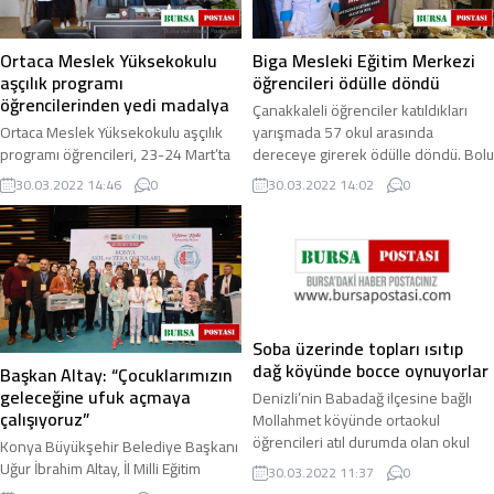
Ortaca Meslek Yüksekokulu
Biga Mesleki Eğitim Merkezi
aşçılık programı
öğrencileri ödülle döndü
öğrencilerinden yedi madalya
Çanakkaleli öğrenciler katıldıkları
Ortaca Meslek Yüksekokulu aşçılık
yarışmada 57 okul arasında
programı öğrencileri, 23-24 Mart’ta
dereceye girerek ödülle döndü. Bolu
Fethiye’de “Gastro Fethiye Ulusal
İzzet Baysal Abant Mesleki ve
30.03.2022 14:46
0
30.03.2022 14:02
0
Gastronomi Festivali” çerçevesinde
Teknik Anadolu ...
Şef ...
Soba üzerinde topları ısıtıp
dağ köyünde bocce oynuyorlar
Başkan Altay: “Çocuklarımızın
geleceğine ufuk açmaya
Denizli’nin Babadağ ilçesine bağlı
çalışıyoruz”
Mollahmet köyünde ortaokul
öğrencileri atıl durumda olan okul
Konya Büyükşehir Belediye Başkanı
binasını bocce sınıfına çevirdi. Spor
Uğur İbrahim Altay, İl Milli Eğitim
30.03.2022 11:37
0
öncesi ...
Müdürlüğü ortaklığıyla şehir