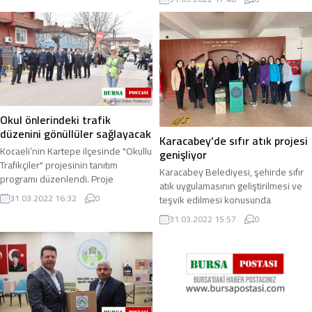
milyon lira ...
...
Okul önlerindeki trafik
düzenini gönüllüler sağlayacak
Karacabey’de sıfır atık projesi
Kocaeli’nin Kartepe ilçesinde "Okullu
genişliyor
Trafikçiler" projesinin tanıtım
Karacabey Belediyesi, şehirde sıfır
programı düzenlendi. Proje
atık uygulamasının geliştirilmesi ve
çerçevesinde ilçedeki okul
31.03.2022 16:32
0
teşvik edilmesi konusunda
önlerinde trafik ...
çalışmalarını sürdürüyor. Daha önce
31.03.2022 15:57
0
eczaneler ...