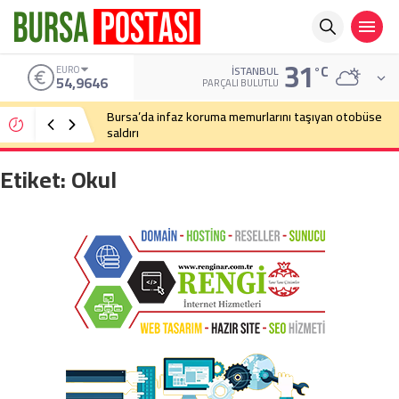
31
°C
ALTIN
İSTANBUL
6.488,95
PARÇALI BULUTLU
Bursa’da cadde ortasında bıçaklı kavga
Etiket:
Okul