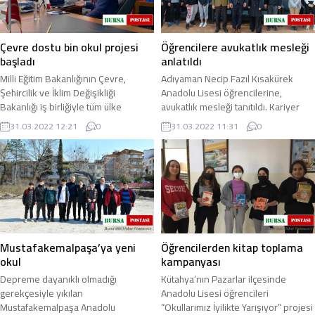
Çevre dostu bin okul projesi
Öğrencilere avukatlık mesleği
başladı
anlatıldı
Milli Eğitim Bakanlığının Çevre,
Adıyaman Necip Fazıl Kısakürek
Şehircilik ve İklim Değişikliği
Anadolu Lisesi öğrencilerine,
Bakanlığı iş birliğiyle tüm ülke
avukatlık mesleği tanıtıldı. Kariyer
genelinde yürüttüğü “Çevre Dostu
günleri etkinlikleri çerçevesinde
31.03.2022 12:21
0
31.03.2022 11:31
0
1000 Okul ...
Necip Fazıl ...
Mustafakemalpaşa’ya yeni
Öğrencilerden kitap toplama
okul
kampanyası
Depreme dayanıklı olmadığı
Kütahya’nın Pazarlar ilçesinde
gerekçesiyle yıkılan
Anadolu Lisesi öğrencileri
Mustafakemalpaşa Anadolu
“Okullarımız İyilikte Yarışıyor” projesi