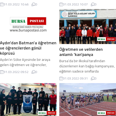
Lisesi’nin yeniden yapım çalışmaları
çerçevesinde Iğdır Şehit Öğretmen
31.03.2022 10:46
0
31.03.2022 10:07
0
başladı. Yerinde yükselecek olan 32
Şevki Akgün ...
...
Aydın’dan Batman’a öğretmen
ve öğrencilerden gönül
Öğretmen ve velilerden
köprüsü
anlamlı ‘kan’panya
Aydın’ın Söke ilçesinde bir araya
Bursa’da bir ilkokul tarafından
gelen öğretmen ve öğrenciler,
düzenlenen kan bağışı kampanyası,
düzenledikleri yardım etkinliğinde
eğitimin sadece sınıflarda
31.03.2022 09:52
0
elde ettikleri gelir ile Batman’ın
öğrencilere ders vermekten ibaret
31.03.2022 09:31
0
Sason ...
olmadığını ...