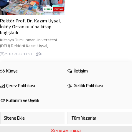
Rektör Prof. Dr. Kazım Uysal,
İnköy Ortaokulu’na kitap
bağışladı
Kütahya Dumlupınar Üniversitesi
(DPÜ) Rektörü Kazım Uysal,
kendisine mektup yazarak okulu için
29.03.2022 11:51
0
kitap talebinde bulunan İnköy
Ortaokulu öğrencisi ...
Künye
İletişim
Çerez Politikası
Gizlilik Politikası
Kullanım ve Üyelik
Sitene Ekle
Tüm Yazarlar
REKLAMI KAPAT