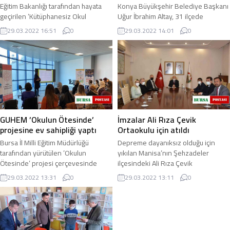
Eğitim Bakanlığı tarafından hayata
Konya Büyükşehir Belediye Başkanı
geçirilen ’Kütüphanesiz Okul
Uğur İbrahim Altay, 31 ilçede
Kalmayacak’ projesi çerçevesinde
ortaokullara yönelik düzenlenen
29.03.2022 16:51
0
29.03.2022 14:01
0
toplam 214 ...
Haydi Bil Bakalım Bilgi Yarışması’nın
şehir ...
GUHEM ’Okulun Ötesinde’
İmzalar Ali Rıza Çevik
projesine ev sahipliği yaptı
Ortaokulu için atıldı
Bursa İl Milli Eğitim Müdürlüğü
Depreme dayanıksız olduğu için
tarafından yürütülen ’Okulun
yıkılan Manisa’nın Şehzadeler
Ötesinde’ projesi çerçevesinde
ilçesindeki Ali Rıza Çevik
’Okul Dışı Öğrenme Ortamı Olarak
Ortaokulu’nun yeni binasını yapmayı
29.03.2022 13:31
0
29.03.2022 13:11
0
Bilim Merkezlerinde ...
hayırsever iş adamı ...