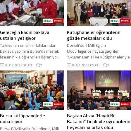
Geleceğin kadın baklava
Kütüphaneler öğrencilerin
ustaları yetişiyor
gözde mekanları oldu
Türkiye’nin en bilinir tatlılarından
Denizli’de İl Milli Eğitim
baklava yapımını Bursa’da meslek
Müdürlüğünce hayata geçirilen
lisesinin kız öğrencileri öğreniyor.
’Okuyan Denizli ve Kütüphaneleriyle
Yapılan bu protokol ile kadın baklava
Yaşayan Okullar’ projesiyle her
30.03.2022 10:01
0
30.03.2022 09:06
0
...
okulda kütüphaneler ...
Bursa kütüphanelerle
Başkan Altay “Haydi Bil
donatılıyor
Bakalım” finalinde öğrencilerin
heyecanına ortak oldu
Bursa Büyükşehir Belediyesi, Milli