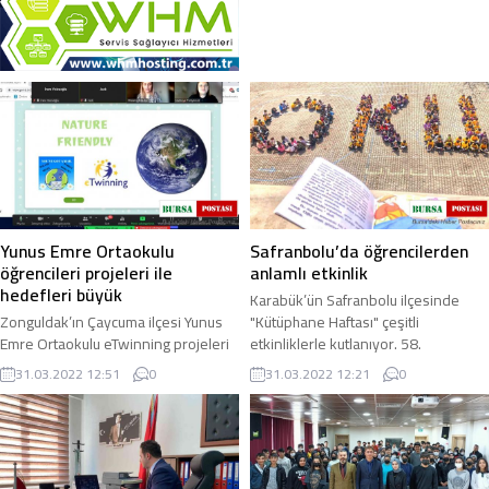
Yunus Emre Ortaokulu
Safranbolu’da öğrencilerden
öğrencileri projeleri ile
anlamlı etkinlik
hedefleri büyük
Karabük’ün Safranbolu ilçesinde
Zonguldak’ın Çaycuma ilçesi Yunus
"Kütüphane Haftası" çeşitli
Emre Ortaokulu eTwinning projeleri
etkinliklerle kutlanıyor. 58.
ile dünyaya açılmaya devam ediyor.
Kütüphane Haftası etkinlikleri
31.03.2022 12:51
0
31.03.2022 12:21
0
2021-2022 Eğitim-öğretim yılında
çerçevesinde Safranbolu ...
Yunus ...