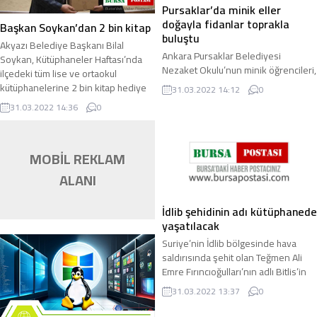
Pursaklar’da minik eller
doğayla fidanlar toprakla
Başkan Soykan’dan 2 bin kitap
buluştu
Akyazı Belediye Başkanı Bilal
Ankara Pursaklar Belediyesi
Soykan, Kütüphaneler Haftası’nda
Nezaket Okulu’nun minik öğrencileri,
ilçedeki tüm lise ve ortaokul
Karabağ Parkı ve okul bahçelerinde
kütüphanelerine 2 bin kitap hediye
31.03.2022 14:12
0
gerçekleştirilen ağaç dikme etkinliği
etti. Akyazı ...
31.03.2022 14:36
0
...
MOBİL REKLAM
ALANI
İdlib şehidinin adı kütüphanede
yaşatılacak
Suriye’nin İdlib bölgesinde hava
saldırısında şehit olan Teğmen Ali
Emre Fırıncıoğulları’nın adlı Bitlis’in
Tatvan ilçesinde kurulan
31.03.2022 13:37
0
kütüphanenin ...