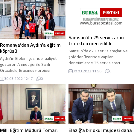
Açık Ceza İnfaz Kurumu personeli ...
Cengiz 1 ...
Samsun’da 25 servis aracı
trafikten men edildi
Romanya’dan Aydın’a eğitim
köprüsü
Samsun’da okul servis araçları ve
şoförler üzerinde yapılan
Aydın’ın Efeler ilçesinde faaliyet
denetimlerde 25 servis aracı
gösteren Ahmet Şerife Sanlı
trafikten men edilirken, 169 okul
Ortaokulu, Erasmus+ projesi
30.03.2022 11:56
0
servisi aracı ve ...
çerçevesinde Romanya’dan gelen
30.03.2022 12:17
0
misafirlerini ağırladı ...
Milli Eğitim Müdürü Tomar:
Elazığ’a bir okul müjdesi daha