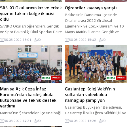
SANKO Okullarının kız ve erkek
Öğrenciler kıyasıya yarıştı.
yüzme takımı bölge ikincisi
Balıkesir’in Bandırma ilçesinde
oldu
Okullar arası 2022 Yılı Ulusal
SANKO Okulları öğrencileri, Gençlik
Egemenlik ve Çocuk Bayramı ve 19
ve Spor Bakanlığı Okul Sporları Daire
Mayıs Atatürk’ü anma Gençlik ve
Başkanlığı tarafından düzenlenen
spor Atletizm ...
30.03.2022 18:01
0
30.03.2022 15:42
0
“Okullar Arası Yıldızlar Grup ...
Manisa Açık Ceza İnfaz
Gaziantep Kolej Vakfı’nın
Kurumu’ndan kardeş okula
sultanları voleybolda
kütüphane ve teknik destek
namağlup şampiyon
yardımı
Gaziantep Büyükşehir Belediyesi,
Manisa’nın Şehzadeler ilçesine bağlı
Gaziantep İl Milli Eğitim Müdürlüğü ve
Yuntdağı bölgesinde yer alan Halıtlı
Gençlik ve Spor İl Müdürlüğü
30.03.2022 14:21
0
30.03.2022 13:26
0
Mahallesi İlk ve Orta Okuluna Manisa
işbirliğiyle düzenlenen "Mustafa