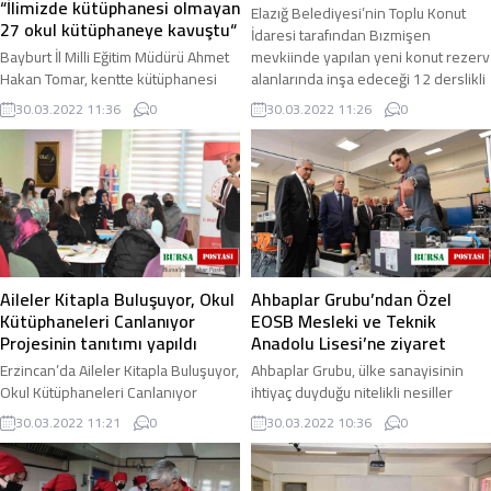
“İlimizde kütüphanesi olmayan
Elazığ Belediyesi’nin Toplu Konut
27 okul kütüphaneye kavuştu“
İdaresi tarafından Bızmişen
Bayburt İl Milli Eğitim Müdürü Ahmet
mevkiinde yapılan yeni konut rezerv
Hakan Tomar, kentte kütüphanesi
alanlarında inşa edeceği 12 derslikli
olmayan 27 okulun kütüphaneye
okul için ...
30.03.2022 11:36
0
30.03.2022 11:26
0
kavuştuğunu belirterek
’Kütüphaneler Haftası ...
Aileler Kitapla Buluşuyor, Okul
Ahbaplar Grubu’ndan Özel
Kütüphaneleri Canlanıyor
EOSB Mesleki ve Teknik
Projesinin tanıtımı yapıldı
Anadolu Lisesi’ne ziyaret
Erzincan’da Aileler Kitapla Buluşuyor,
Ahbaplar Grubu, ülke sanayisinin
Okul Kütüphaneleri Canlanıyor
ihtiyaç duyduğu nitelikli nesiller
Projesinin tanıtımı yapıldı. Milli Eğitim
yetiştirmek amacıyla kurulan Özel
30.03.2022 11:21
0
30.03.2022 10:36
0
Bakanlığının "Kütüphanesiz Okul ...
EOSB Mesleki ve Teknik Anadolu
Lisesi’ni ...