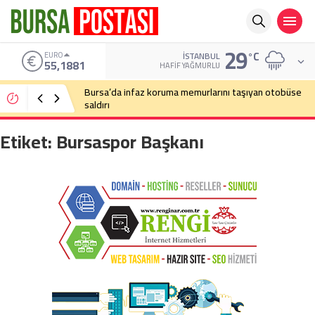
29
°C
EURO
İSTANBUL
55,1881
HAFIF YAĞMURLU
Bursa’da infaz koruma memurlarını taşıyan otobüse
saldırı
Etiket:
Bursaspor Başkanı