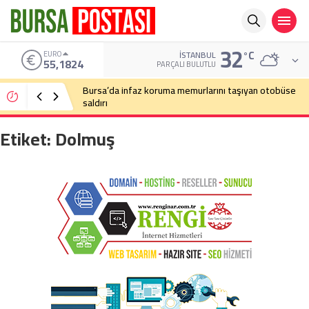
32
°C
EURO
İSTANBUL
55,1824
PARÇALI BULUTLU
Bursa’da infaz koruma memurlarını taşıyan otobüse
saldırı
Etiket:
Dolmuş