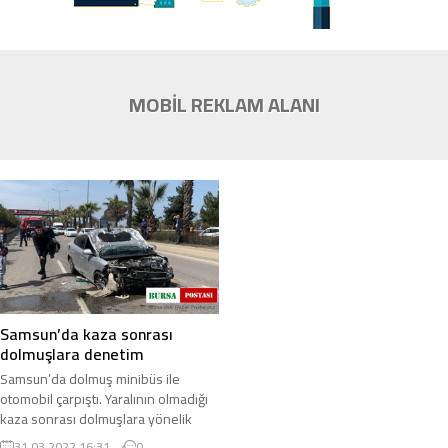
MOBİL REKLAM ALANI
Samsun’da kaza sonrası
dolmuşlara denetim
Samsun’da dolmuş minibüs ile
otomobil çarpıştı. Yaralının olmadığı
kaza sonrası dolmuşlara yönelik
denetim gerçekleştirildi. Kaza,
31.03.2022 16:31
0