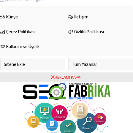
İlkadım ilçesi ...
Künye
İletişim
Çerez Politikası
Gizlilik Politikası
Kullanım ve Üyelik
Sitene Ekle
Tüm Yazarlar
REKLAMI KAPAT
Gazete Manşetleri
Foto Galeri
Video Galeri
Bursa Haberleri
Bursa Hava Durumu
Bursaspor
Asayiş
Ekonomi