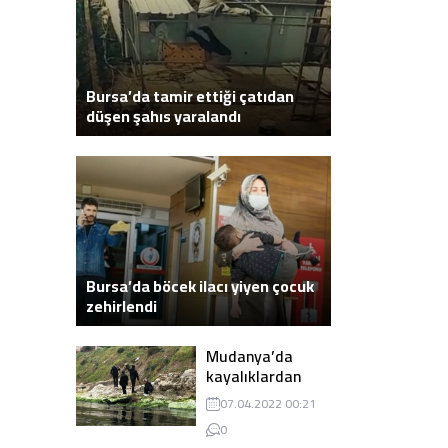
Bursa’da tamir ettiği çatıdan
düşen şahıs yaralandı
Bursa’da böcek ilacı yiyen çocuk
zehirlendi
Mudanya’da
kayalıklardan
atlayarak intihar
07.04.2022 00:21
eden genç ölü
0
bulundu