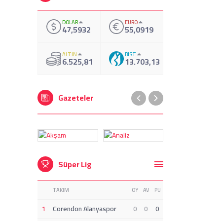
DOLAR
EURO
47,5932
55,0919
ALTIN
BIST
6.525,81
13.703,13
Gazeteler
Süper Lig
TAKIM
OY
AV
PU
1
Corendon Alanyaspor
0
0
0