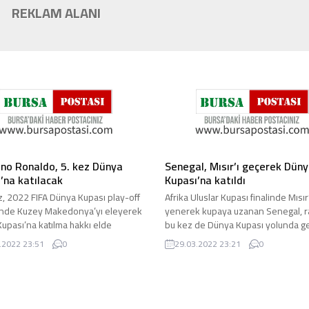
REKLAM ALANI
ano Ronaldo, 5. kez Dünya
Senegal, Mısır’ı geçerek Dün
’na katılacak
Kupası’na katıldı
z, 2022 FIFA Dünya Kupası play-off
Afrika Uluslar Kupası finalinde Mısır’
rinde Kuzey Makedonya’yı eleyerek
yenerek kupaya uzanan Senegal, ra
upası’na katılma hakkı elde
bu kez de Dünya Kupası yolunda g
 Portekizli dünya ...
gülen taraf oldu. 2022 ...
.2022 23:51
0
29.03.2022 23:21
0