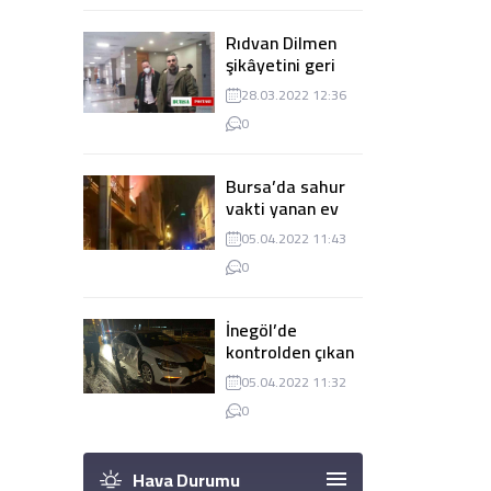
Rıdvan Dilmen
şikâyetini geri
çekti, dava
28.03.2022 12:36
düşürüldü
0
Bursa’da sahur
vakti yanan ev
panik
05.04.2022 11:43
yaşanmasına
0
sebep oldu
İnegöl’de
kontrolden çıkan
tır 2 otomobile
05.04.2022 11:32
çarptı
0
Hava Durumu