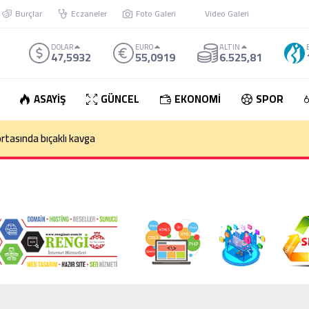
Burçlar
Eczaneler
Foto Galeri
Video Galeri
DOLAR
EURO
ALTIN
47,5932
55,0919
6.525,81
ASAYİŞ
GÜNCEL
EKONOMİ
SPOR
rtasında bıçaklı kavga