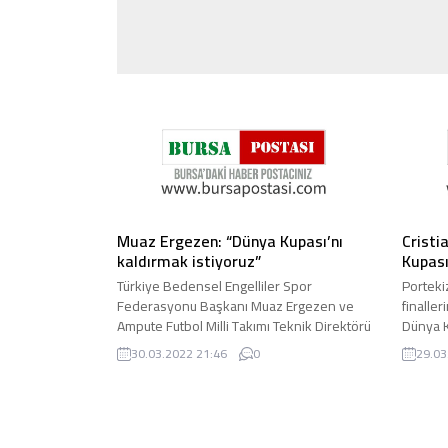
Muaz Ergezen: “Dünya Kupası’nı
Cristi
kaldırmak istiyoruz”
Kupası
Türkiye Bedensel Engelliler Spor
Porteki
Federasyonu Başkanı Muaz Ergezen ve
finalle
Ampute Futbol Milli Takımı Teknik Direktörü
Dünya K
Osman Çakmak, Gillette Milliyet ...
ederken,
30.03.2022 21:46
0
29.03