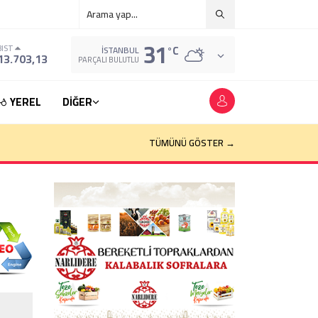
31
°C
BIST
İSTANBUL
13.703,13
PARÇALI BULUTLU
YEREL
DİĞER
TÜMÜNÜ GÖSTER →