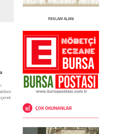
REKLAM ALANI
ya
ı
kibini
eçerek
ÇOK OKUNANLAR