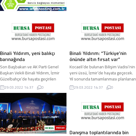
Binali Yıldırım, yeni balıkçı
Binali Yıldırım: “Türkiye’nin
barınağında
önünde altın fırsat var”
Son Başbakan ve AK Parti Genel
Kocaeli’de bulunan Bilişim Vadisi’nin
Başkan Vekili Binali Yıldırım, İzmir
yeni üssü, İzmir’de hayata geçecek.
Güzelbahçe’de hayata geçirilen
Yıl sonunda tamamlanması planlanan
balıkçı barınağını ziyaret ederek
proje ile Türkiye’nin iki büyük ...
29.03.2022 14:37
0
29.03.2022 14:37
0
balıkçılarla ...
Danışma toplantılarında bin