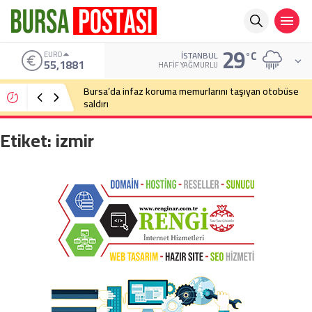
29
°C
EURO
İSTANBUL
55,1881
HAFIF YAĞMURLU
Bursa’da infaz koruma memurlarını taşıyan otobüse
saldırı
Etiket:
izmir