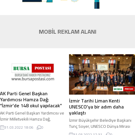
MOBİL REKLAM ALANI
AK Parti Genel Başkan
Yardımcısı Hamza Dağ:
İzmir Tarihi Liman Kenti
“İzmir’de 148 okul yapılacak”
UNESCO’ya bir adım daha
yaklaştı
AK Parti Genel Başkan Yardımcısı ve
İzmir Milletvekili Hamza Dağ,
İzmir Büyükşehir Belediye Başkanı
“İzmir’de eğitim-öğretim altyapısını
Tunç Soyer, UNESCO Dünya Mirası
31.03.2022 18:06
0
güçlendirmek için 2 milyar 950
Listesi adaylık süreci hazırlıkları
31.03.2022 17:31
0