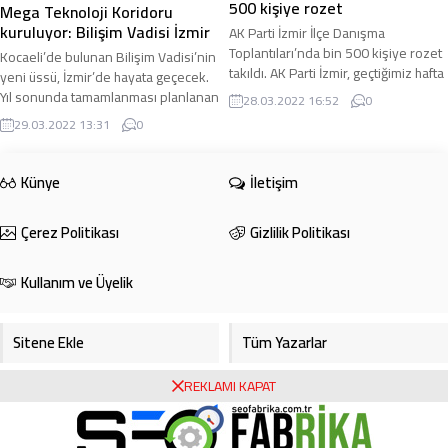
500 kişiye rozet
Mega Teknoloji Koridoru
kuruluyor: Bilişim Vadisi İzmir
AK Parti İzmir İlçe Danışma
Toplantıları’nda bin 500 kişiye rozet
Kocaeli’de bulunan Bilişim Vadisi’nin
takıldı. AK Parti İzmir, geçtiğimiz hafta
yeni üssü, İzmir’de hayata geçecek.
sonu İlçe Danışma Toplantılarını ...
Yıl sonunda tamamlanması planlanan
28.03.2022 16:52
0
proje ile Türkiye’nin iki büyük ...
29.03.2022 13:31
0
Künye
İletişim
Çerez Politikası
Gizlilik Politikası
Kullanım ve Üyelik
Sitene Ekle
Tüm Yazarlar
REKLAMI KAPAT
Gazete Manşetleri
Foto Galeri
Video Galeri
Bursa Haberleri