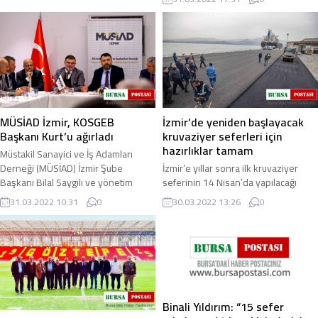
milyon lira ...
devam eden İzmir Tarihi Liman Kenti
karar ...
MÜSİAD İzmir, KOSGEB
İzmir’de yeniden başlayacak
Başkanı Kurt’u ağırladı
kruvaziyer seferleri için
hazırlıklar tamam
Müstakil Sanayici ve İş Adamları
Derneği (MÜSİAD) İzmir Şube
İzmir’e yıllar sonra ilk kruvaziyer
Başkanı Bilal Saygılı ve yönetim
seferinin 14 Nisan’da yapılacağı
kurulu üyeleri, düzenlenen
belirtilirken, İzmir Büyükşehir
31.03.2022 10:31
0
30.03.2022 13:26
0
toplantıda KOSGEB ...
Belediyesi, yeniden kruvaziyer
turizmine ...
Binali Yıldırım: “15 sefer