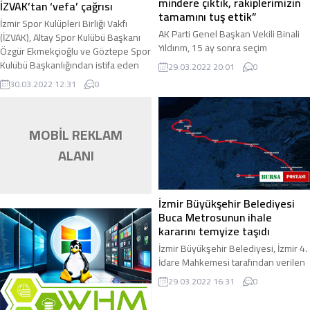
mindere çıktık, rakiplerimizin
İZVAK’tan ‘vefa’ çağrısı
tamamını tuş ettik”
İzmir Spor Kulüpleri Birliği Vakfı
AK Parti Genel Başkan Vekili Binali
(İZVAK), Altay Spor Kulübü Başkanı
Yıldırım, 15 ay sonra seçim
Özgür Ekmekçioğlu ve Göztepe Spor
yapılacağını hatırlatarak, “Sayılı gün
Kulübü Başkanlığından istifa eden
29.03.2022 20:01
0
çabuk geçer. O günleri iple
Mehmet ...
30.03.2022 12:31
0
çekiyoruz. 15 ...
MOBİL REKLAM
ALANI
İzmir Büyükşehir Belediyesi
Buca Metrosunun ihale
kararını temyize taşıdı
İzmir Büyükşehir Belediyesi, İzmir 4.
İdare Mahkemesi tarafından verilen
Buca Metrosunun yapım ihalesine
29.03.2022 16:31
0
ilişkin karar için Danıştay’a temyiz ...