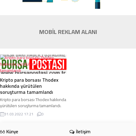
MOBİL REKLAM ALANI
Kripto para borsası Thodex
hakkında yürütülen
soruşturma tamamlandı
Kripto para borsası Thodex hakkında
yürütülen soruşturma tamamlandı.
Savcılık, sistemin kurucusu firari
31.03.2022 17:21
0
Faruk Fatih Özer’in de aralarında ...
Künye
İletişim