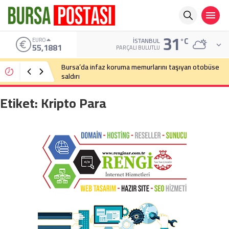
31
°C
EURO
İSTANBUL
55,1881
PARÇALI BULUTLU
Bursa’da infaz koruma memurlarını taşıyan otobüse
saldırı
Etiket:
Kripto Para