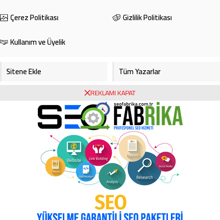
Çerez Politikası
Gizlilik Politikası
Kullanım ve Üyelik
Sitene Ekle
Tüm Yazarlar
REKLAMI KAPAT
Gazete Manşetleri
Foto Galeri
Video Galeri
Bursa Haberleri
Bursa Hava Durumu
Bursaspor
Asayiş
Ekonomi
Haberde İnsan
Köşe Yazarları
Magazin
Video Galeri