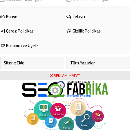
iyi oyuncuları seçmek durumunda ...
Künye
İletişim
Çerez Politikası
Gizlilik Politikası
Kullanım ve Üyelik
Sitene Ekle
Tüm Yazarlar
REKLAMI KAPAT
Gazete Manşetleri
Foto Galeri
Video Galeri
Bursa Haberleri
Bursa Hava Durumu
Bursaspor
Asayiş
Ekonomi