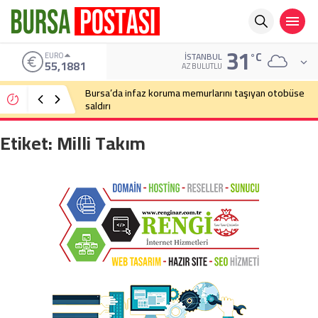
31
°C
EURO
İSTANBUL
55,1881
AZ BULUTLU
Bursa’da infaz koruma memurlarını taşıyan otobüse
saldırı
Etiket:
Milli Takım