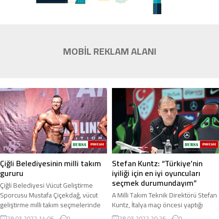
MOBİL REKLAM ALANI
Çiğli Belediyesinin milli takım
Stefan Kuntz: “Türkiye’nin
gururu
iyiliği için en iyi oyuncuları
seçmek durumundayım”
Çiğli Belediyesi Vücut Geliştirme
Sporcusu Mustafa Çiçekdağ, vücut
A Milli Takım Teknik Direktörü Stefan
geliştirme milli takım seçmelerinde
Kuntz, İtalya maçı öncesi yaptığı
ilk iki sırada yer alarak, Türkiye’yi ...
açıklamada, Türkiye’nin iyiliği için en
29.03.2022 14:06
0
28.03.2022 20:26
0