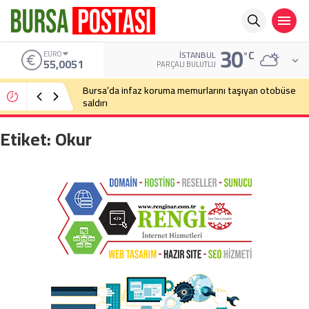
30
°C
EURO
İSTANBUL
55,0051
PARÇALI BULUTLU
Bursa’da infaz koruma memurlarını taşıyan otobüse
saldırı
Etiket:
Okur