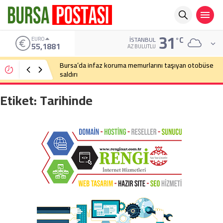
31
°C
EURO
İSTANBUL
55,1881
AZ BULUTLU
Bursa’da infaz koruma memurlarını taşıyan otobüse
saldırı
Etiket:
Tarihinde