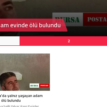
 geldi
Bursa’da cadde ortasınd
kavga
2
a’da yalnız yaşayan adam
 ölü bulundu
ya bağlı Yalvaç ilçesi Eyüpler