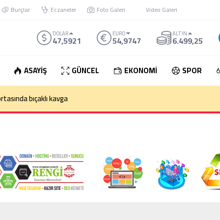
Burçlar
Eczaneler
Foto Galeri
Video Galeri
DOLAR
EURO
ALTIN
47,5921
54,9747
6.499,25
ASAYİŞ
GÜNCEL
EKONOMİ
SPOR
den çıkan otomobil takla attı: 1 Ölü