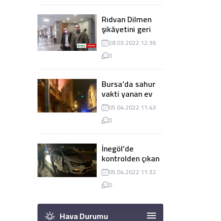
Rıdvan Dilmen
şikâyetini geri
çekti, dava
28.03.2022 12:36
düşürüldü
0
Bursa’da sahur
vakti yanan ev
panik
05.04.2022 11:43
yaşanmasına
0
sebep oldu
İnegöl’de
kontrolden çıkan
tır 2 otomobile
05.04.2022 11:32
çarptı
0
Hava Durumu