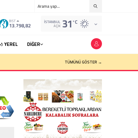
31
°C
BIST
İSTANBUL
13.798,82
AÇIK
YEREL
DİĞER
TÜMÜNÜ GÖSTER →