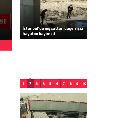
Isparta’da yalnız yaşayan adam ev
Galatasaray: “İ
a bıçaklı
İstanbul’da inşaattan düşen işçi
dönemde Frans
hayatını kaybetti
burada yaptırdı
testi pozitif ç
karantina döne
tamamlandıkt
Türkiye’ye dön
2
1
3
4
5
6
7
8
9
10