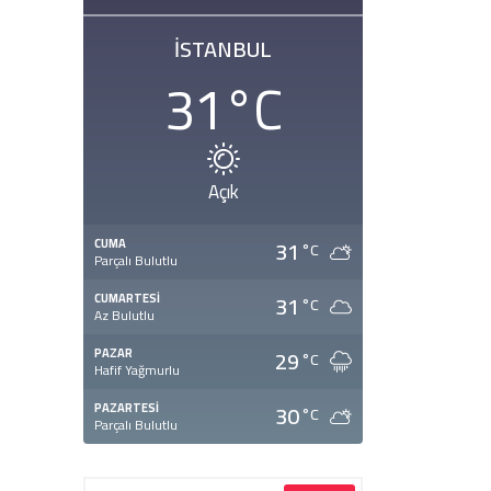
İSTANBUL
31
°C
Açık
31
CUMA
°C
Parçalı Bulutlu
31
CUMARTESI
°C
Az Bulutlu
29
PAZAR
°C
Hafif Yağmurlu
30
PAZARTESI
°C
Parçalı Bulutlu