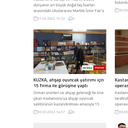
bulundu
dünyanın en büyük doğal taş fuarları
ilçesine
arasındaki Uluslararası Marble İzmir Fair’a
30.03
katıldı. İzmir Fuar Alanı ...
31.03.2022 15:32
0
KUZKA, ahşap oyuncak yatırımı için
Kasta
15 firma ile görüşme yaptı
opera
Orman ürünleri ve ahşap geleneği ile öne
Kastamo
çıkan Kastamonu’ya ahşap oyuncak
tarafın
sektörünün kazandırılması amacıyla 15
operasy
firma ile görüşen Kuzey Anadolu ...
tutuklan
30.03.2022 14:57
0
30.03