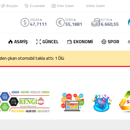
Burçlar
Eczaneler
Foto Galeri
Video Galeri
DOLAR
EURO
ALTIN
47,7111
55,1881
6.660,55
ASAYİŞ
GÜNCEL
EKONOMİ
SPOR
den çıkan otomobil takla attı: 1 Ölü