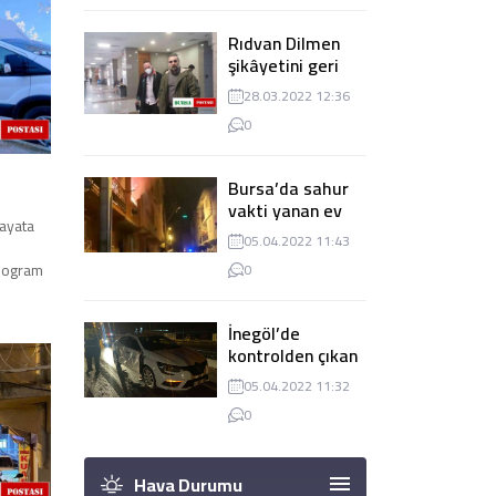
Rıdvan Dilmen
şikâyetini geri
çekti, dava
28.03.2022 12:36
düşürüldü
0
Bursa’da sahur
vakti yanan ev
ayata
panik
05.04.2022 11:43
yaşanmasına
ilogram
0
sebep oldu
İnegöl’de
kontrolden çıkan
tır 2 otomobile
05.04.2022 11:32
çarptı
0
Hava Durumu