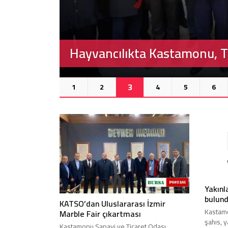
Hayvancılıkta Kastamonu, Tür
3
1
2
4
5
6
Yakınl
bulun
KATSO’dan Uluslararası İzmir
Kastamo
Marble Fair çıkartması
şahıs, y
Kastamonu Sanayi ve Ticaret Odası,