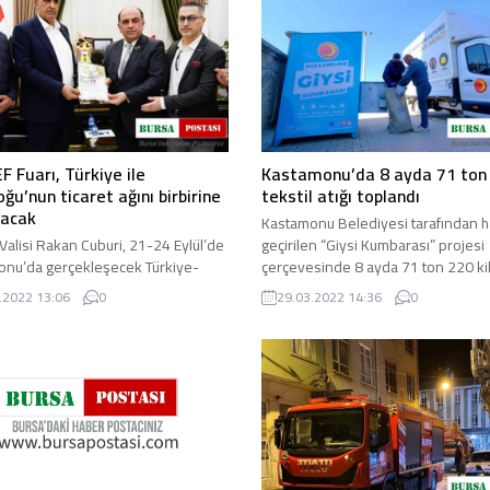
 Fuarı, Türkiye ile
Kastamonu’da 8 ayda 71 ton
ğu’nun ticaret ağını birbirine
tekstil atığı toplandı
yacak
Kastamonu Belediyesi tarafından h
Valisi Rakan Cuburi, 21-24 Eylül’de
geçirilen “Giysi Kumbarası” projesi
nu’da gerçekleşecek Türkiye-
çerçevesinde 8 ayda 71 ton 220 k
u Ticaret Fuarına katılım
tekstil atığı toplandı ...
.2022 13:06
0
29.03.2022 14:36
0
ağını bildirerek, “Bu ...