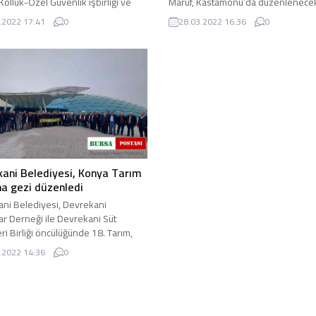
Kolluk-Özel Güvenlik işbirliği ve
Maruf, Kastamonu’da düzenlenece
syon Projesi (KAAN ...
Türkiye-Ortadoğu Ticaret ...
.2022 17:41
0
28.03.2022 16:36
0
ani Belediyesi, Konya Tarım
na gezi düzenledi
ni Belediyesi, Devrekani
ar Derneği ile Devrekani Süt
eri Birliği öncülüğünde 18. Tarım,
l Mekanizasyon ve Tarla ...
.2022 14:36
0