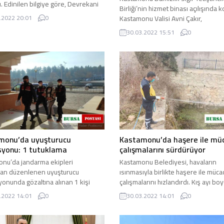
. Edinilen bilgiye göre, Devrekani
Birliği’nin hizmet binası açılışında
 bağlı Saraydurak ...
Kastamonu Valisi Avni Çakır,
.2022 20:01
0
Kastamonu’nun hayvancılıkta ...
30.03.2022 15:51
0
monu’da uyuşturucu
Kastamonu’da haşere ile mü
syonu: 1 tutuklama
çalışmalarını sürdürüyor
nu’da jandarma ekipleri
Kastamonu Belediyesi, havaların
dan düzenlenen uyuşturucu
ısınmasıyla birlikte haşere ile müc
onunda gözaltına alınan 1 kişi
çalışmalarını hızlandırdı. Kış ayı bo
dı. Edinilen bilgiye göre ...
vektör ile mücadele ...
.2022 14:01
0
30.03.2022 14:01
0