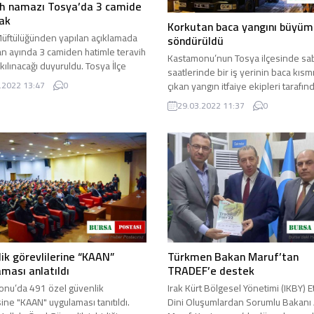
ih namazı Tosya’da 3 camide
cak
Korkutan baca yangını büyü
üftülüğünden yapılan açıklamada
söndürüldü
 ayında 3 camiden hatimle teravih
Kastamonu’nun Tosya ilçesinde sa
kılınacağı duyuruldu. Tosya İlçe
saatlerinde bir iş yerinin baca kıs
ğü, Ramazan ayında ...
çıkan yangın itfaiye ekipleri tarafın
.2022 13:47
0
söndürüldü. Olay, sabah ...
29.03.2022 11:37
0
ik görevlilerine “KAAN”
Türkmen Bakan Maruf’tan
ması anlatıldı
TRADEF’e destek
nu’da 491 özel güvenlik
Irak Kürt Bölgesel Yönetimi (IKBY) E
sine "KAAN" uygulaması tanıtıldı.
Dini Oluşumlardan Sorumlu Bakanı