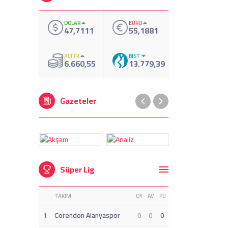
DOLAR
EURO
47,7111
55,1881
ALTIN
BIST
6.660,55
13.779,39
Gazeteler
Süper Lig
TAKIM
OY
AV
PU
1
Corendon Alanyaspor
0
0
0