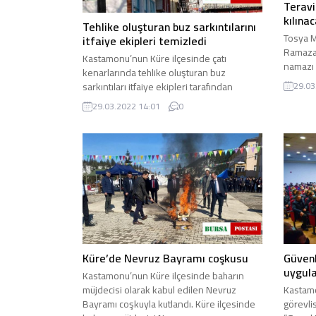
Terav
kılına
Tehlike oluşturan buz sarkıntılarını
Tosya M
itfaiye ekipleri temizledi
Ramazan
Kastamonu’nun Küre ilçesinde çatı
namazı 
kenarlarında tehlike oluşturan buz
Müftülü
sarkıntıları itfaiye ekipleri tarafından
29.03
kırılarak temizlendi. Kastamonu’nun ...
29.03.2022 14:01
0
Küre’de Nevruz Bayramı coşkusu
Güvenl
uygula
Kastamonu’nun Küre ilçesinde baharın
müjdecisi olarak kabul edilen Nevruz
Kastamo
Bayramı coşkuyla kutlandı. Küre ilçesinde
görevli