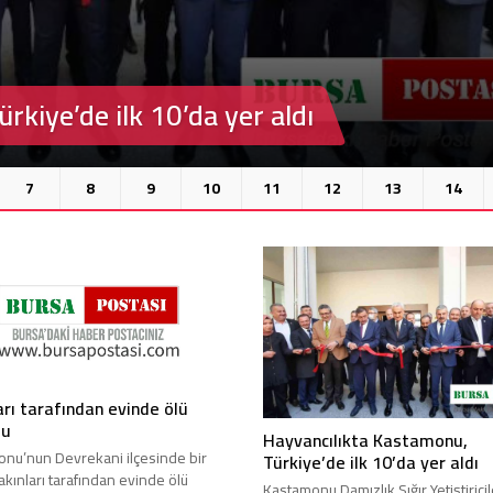
kiye’de ilk 10’da yer aldı
Bursa’da cadde ortasında bıçaklı
İstanbul’da inşaattan d
kavga
hayatını kaybetti
7
8
9
10
11
12
13
14
arı tarafından evinde ölü
du
Hayvancılıkta Kastamonu,
nu’nun Devrekani ilçesinde bir
Türkiye’de ilk 10’da yer aldı
akınları tarafından evinde ölü
Kastamonu Damızlık Sığır Yetiştiricil