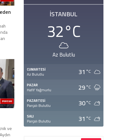
meden
İSTANBUL
32
°C
bah
mında
dan
Az Bulutlu
31
CUMARTESI
°C
Az Bulutlu
29
PAZAR
°C
Hafif Yağmurlu
30
PAZARTESI
°C
Parçalı Bulutlu
31
SALI
°C
Parçalı Bulutlu
tnik ve
 Aydın