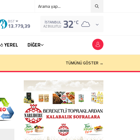
32
°C
BIST
İSTANBUL
13.779,39
AZ BULUTLU
YEREL
DİĞER
TÜMÜNÜ GÖSTER →