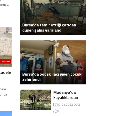
 konuşan
Bursa’da tamir ettiği çatıdan
düşen şahıs yaralandı
cadele
Bursa’da böcek ilacı yiyen çocuk
zehirlendi
adele
Mudanya’da
yunca
kayalıklardan
atlayarak intihar
07.04.2022 00:21
eden genç ölü
0
bulundu