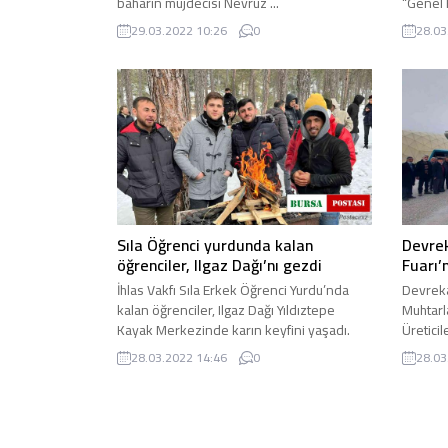
baharın müjdecisi Nevruz ...
“Genel 
Entegra
29.03.2022 10:26
0
28.03
Sıla Öğrenci yurdunda kalan
Devrek
öğrenciler, Ilgaz Dağı’nı gezdi
Fuarı’
İhlas Vakfı Sıla Erkek Öğrenci Yurdu’nda
Devreka
kalan öğrenciler, Ilgaz Dağı Yıldıztepe
Muhtarl
Kayak Merkezinde karın keyfini yaşadı.
Üreticil
İhlas Vakfı Sıla Erkek ...
Tarımsa
28.03.2022 14:46
0
28.03