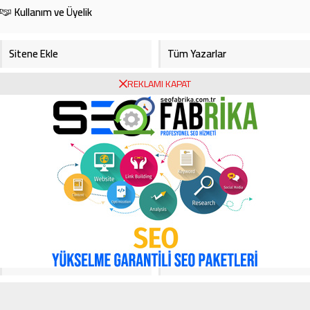
Kullanım ve Üyelik
Sitene Ekle
Tüm Yazarlar
REKLAMI KAPAT
Gazete Manşetleri
Foto Galeri
Video Galeri
Bursa Haberleri
Bursa Hava Durumu
Bursaspor
Asayiş
Ekonomi
Haberde İnsan
Köşe Yazarları
Magazin
Video Galeri
Yerel