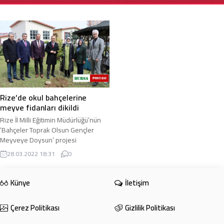
Rize’de okul bahçelerine
meyve fidanları dikildi
Rize İl Milli Eğitimin Müdürlüğü’nün
’Bahçeler Toprak Olsun Gençler
Meyveye Doysun’ projesi
çerçevesinde şehirdeki okulların
28.03.2022 18:31
0
bahçelerine meyve ...
Künye
İletişim
Çerez Politikası
Gizlilik Politikası