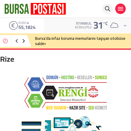
31
°C
EURO
İSTANBUL
55,1824
AZ BULUTLU
Bursa’da infaz koruma memurlarını taşıyan otobüse
saldırı
Rize