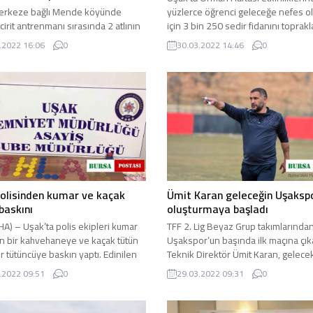
erkeze bağlı Mende köyünde
yüzlerce öğrenci geleceğe nefes o
cirit antrenmanı sırasında 2 atlının
için 3 bin 250 sedir fidanını toprakl
ası sonucu ağır yaralanan 19
buluşturdu. Uşak ili ...
.2022 16:06
0
30.03.2022 14:46
0
i genç ciritçi ...
olisinden kumar ve kaçak
Ümit Karan geleceğin Uşaksp
baskını
oluşturmaya başladı
HA) – Uşak’ta polis ekipleri kumar
TFF 2. Lig Beyaz Grup takımlarında
 bir kahvehaneye ve kaçak tütün
Uşakspor’un başında ilk maçına çı
ir tütüncüye baskın yaptı. Edinilen
Teknik Direktör Ümit Karan, gelecek
göre; şehir ...
takımını oluşturmaya çalışıyor ...
.2022 09:51
0
29.03.2022 09:31
0