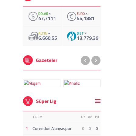
DOLAR
EURO
47,7111
55,1881
ALTIN
BIST
6.660,55
13.779,39
Gazeteler
Süper Lig
TAKIM
OY
AV
PU
1
Corendon Alanyaspor
0
0
0