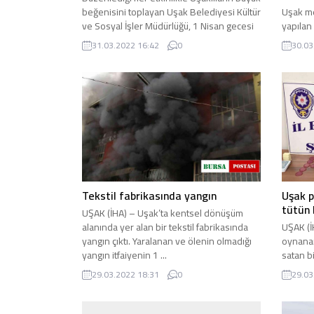
beğenisini toplayan Uşak Belediyesi Kültür
Uşak m
ve Sosyal İşler Müdürlüğü, 1 Nisan gecesi
yapılan 
itibariyle ...
çarpışm
31.03.2022 16:42
0
30.03
yaşındak
Tekstil fabrikasında yangın
Uşak p
tütün 
UŞAK (İHA) – Uşak’ta kentsel dönüşüm
alanında yer alan bir tekstil fabrikasında
UŞAK (İ
yangın çıktı. Yaralanan ve ölenin olmadığı
oynanan
yangın itfaiyenin 1 ...
satan b
bilgiye 
29.03.2022 18:31
0
29.03