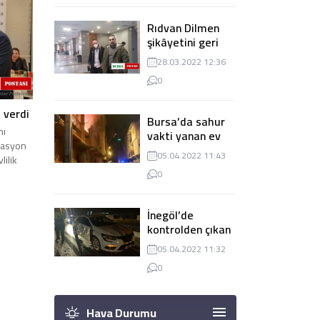
Rıdvan Dilmen
şikâyetini geri
çekti, dava
28.03.2022 12:36
düşürüldü
0
ı verdi
Bursa’da sahur
nı
vakti yanan ev
nasyon
panik
05.04.2022 11:43
ilik
yaşanmasına
0
sebep oldu
İnegöl’de
kontrolden çıkan
tır 2 otomobile
05.04.2022 11:32
çarptı
0
Hava Durumu