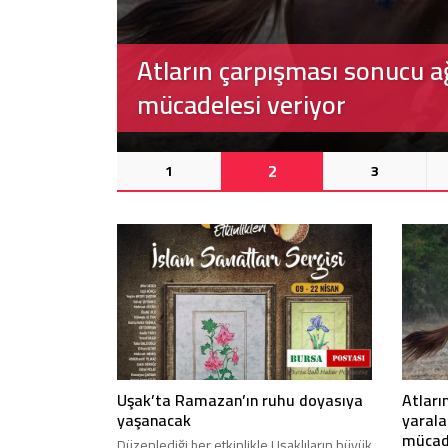
Uşak’ta yüzlerce öğrenci 3 b
buluştu
3
1
2
Uşak’ta Ramazan’ın ruhu doyasıya
Atları
yaşanacak
yarala
mücade
Düzenlediği her etkinlikle Uşaklıların büyük