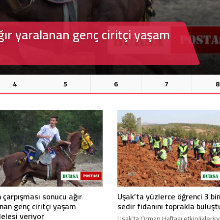
in 250 sedir fidanını toprakla
Bursa’da cadde ortasınd
kavga
4
5
6
7
8
n çarpışması sonucu ağır
Uşak’ta yüzlerce öğrenci 3 bi
nan genç ciritçi yaşam
sedir fidanını toprakla buluşt
lesi veriyor
Uşak’ta Orman Haftası etkinlikleri