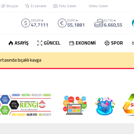
Burçlar
Eczaneler
Foto Galeri
Video Galeri
DOLAR
EURO
ALTIN
47,7111
55,1881
6.660,55
ASAYİŞ
GÜNCEL
EKONOMİ
SPOR
den çıkan otomobil takla attı: 1 Ölü