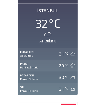
İSTANBUL
32
°C
Az Bulutlu
31
CUMARTESI
°C
Az Bulutlu
29
PAZAR
°C
Hafif Yağmurlu
30
PAZARTESI
°C
Parçalı Bulutlu
31
SALI
°C
Parçalı Bulutlu