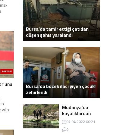
lmak
a
Bursa’da tamir ettiği çatıdan
düşen şahıs yaralandı
or’unu
Bursa’da böcek ilacı yiyen çocuk
zehirlendi
n
kan
Mudanya’da
 yılın
kayalıklardan
atlayarak intihar
07.04.2022 00:21
eden genç ölü
0
bulundu