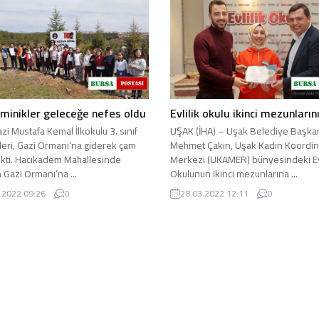
 minikler geleceğe nefes oldu
Evlilik okulu ikinci mezunların
zi Mustafa Kemal İlkokulu 3. sınıf
UŞAK (İHA) – Uşak Belediye Başka
leri, Gazi Ormanı’na giderek çam
Mehmet Çakın, Uşak Kadın Koordi
dikti. Hacıkadem Mahallesinde
Merkezi (UKAMER) bünyesindeki Evl
 Gazi Ormanı’na ...
Okulunun ikinci mezunlarına ...
.2022 09:26
0
28.03.2022 12:11
0