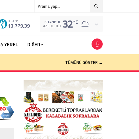
32
°C
BIST
İSTANBUL
13.779,39
AZ BULUTLU
YEREL
DİĞER
TÜMÜNÜ GÖSTER →