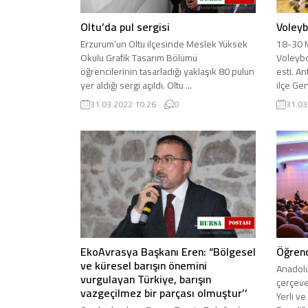
Oltu’da pul sergisi
Voleyb
Erzurum’un Oltu ilçesinde Meslek Yüksek
18-30 M
Okulu Grafik Tasarım Bölümü
Voleybo
öğrencilerinin tasarladığı yaklaşık 80 pulun
esti. A
yer aldığı sergi açıldı. Oltu ...
ilçe Gen
31.03.2022 10:26
0
31.03
EkoAvrasya Başkanı Eren: “Bölgesel
Öğrenc
ve küresel barışın önemini
Anadolu
vurgulayan Türkiye, barışın
çerçeve
vazgeçilmez bir parçası olmuştur’’
Yerli ve