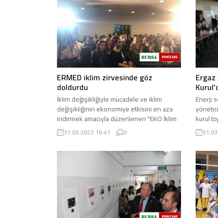
ERMED iklim zirvesinde göz
Ergaz 
doldurdu
Kurul’
İklim değişikliğiyle mücadele ve iklim
Enerji s
değişikliğinin ekonomiye etkisini en aza
yönetic
indirmek amacıyla düzenlenen "EKO İklim
kurul t
Ekonomi ve İklim ...
Kurul üye
31.03.2022 16:41
0
31.03