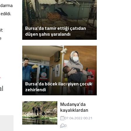
andarma
edildi.
Bursa’da tamir ettiği çatıdan
it
düşen şahıs yaralandı
e
Bursa’da böcek ilacı yiyen çocuk
zehirlendi
Mudanya’da
kayalıklardan
atlayarak intihar
07.04.2022 00:21
eden genç ölü
0
bulundu