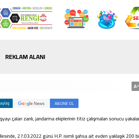
Bursa’da cadde ortasınd
kavga
REKLAM ALANI
A
+
aylaş
ABONE OL
yı çalan zanlı, jandarma ekiplerinin titiz çalışmaları sonucu yakalan
llesinde, 27.03.2022 günü H.P. isimli şahsa ait evden yaklaşık 200 b