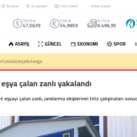
Burçlar
Eczaneler
Foto Galeri
Video Galeri
DOLAR
EURO
ALTIN
47,5639
54,9859
6.496,95
ASAYİŞ
GÜNCEL
EKONOMİ
SPOR
den çıkan otomobil takla attı: 1 Ölü
 eşya çalan zanlı yakalandı
 eşyayı çalan zanlı, jandarma ekiplerinin titiz çalışmaları sonu