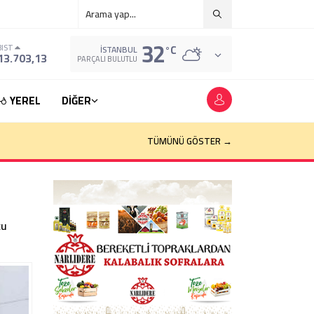
32
°C
BIST
İSTANBUL
13.703,13
PARÇALI BULUTLU
YEREL
DİĞER
TÜMÜNÜ GÖSTER →
cu