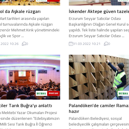
ol da Aşkale rüzgarı
İskender Aktepe güven tazel
art tarihleri arasında yapılan
Erzurum Seyyar Satıcılar Odası
l turnuvalarında Aşkale rüzgarı
Başkanlığının Olağan Genel Kurul s
ntrenör Mehmet Kırık yönetimindeki
yapıldı. Tek liste halinde yapılan s
çlik ve Spor ...
Erzurum Seyyar Satıcılar Odası ...
.2022 10:26
0
31.03.2022 10:21
0
iler Tarık Buğra’yı anlattı
Palandöken’de camiler Rama
hazır
 Mektebi Yazar Okumaları Projesi
sinde düzenlenen “Edebiyatımızın
Palandöken Belediyesi, sosyal
 Milli Sesi Tarık Buğra İl Öğrenci
belediyecilik çalışmaları çerçevesi