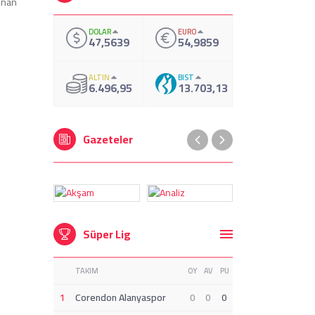
unan
...
DOLAR
EURO
47,5639
54,9859
ALTIN
BIST
6.496,95
13.703,13
Gazeteler
Süper Lig
TAKIM
OY
AV
PU
1
Corendon Alanyaspor
0
0
0