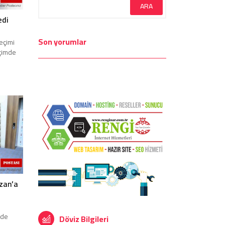
edi
Son yorumlar
eçimi
eçimde
zan’a
nde
Döviz Bilgileri