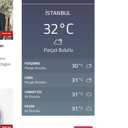
İSTANBUL
32
°C
an
Parçalı Bulutlu
ına
 Olağan
30
PERŞEMBE
°C
Parçalı Bulutlu
31
CUMA
°C
Parçalı Bulutlu
31
CUMARTESI
°C
Az Bulutlu
31
PAZAR
°C
Az Bulutlu