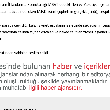
zurum İl Jandarma Komutanlığı JASAT dedektifleri ve Yakutiye İlçe J
lar neticesinde, olayı M.F.D. isimli şüphelinin gerçekleştirdiği tespit 
k paraya çevirdiği, kalan ziynet eşyalarını ise evinde sakladığının tesp
rasyonda çalınan ziynet eşyaları ve nakde çevrilen ziynet eşyaları il
i.
rafından sahibine teslim edildi.