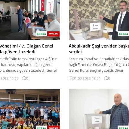
yönetimi 47. Olağan Genel
Abdulkadir Şaşi yeniden başk
da güven tazeledi
seçildi
ektörünün temsilcisi Ergaz A.Ş.’nin
Erzurum Esnaf ve Sanatkârlar Odas
i kadrosu, yapılan olağan genel
bağlı Fırıncılar Odası Başkanlığının
oplantısında güven tazeledi. Genel
Genel Kurul Seçimi yapıldı. Divan
leri ...
Başkanlığını Erzurum Esnaf ve ...
.2022 13:38
0
31.03.2022 12:31
0