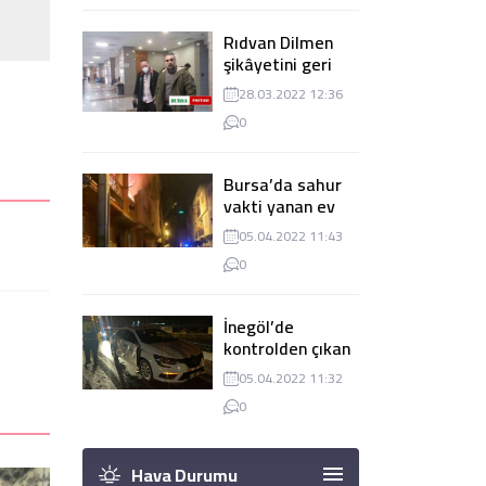
Rıdvan Dilmen
şikâyetini geri
çekti, dava
28.03.2022 12:36
düşürüldü
0
Bursa’da sahur
vakti yanan ev
panik
05.04.2022 11:43
yaşanmasına
0
sebep oldu
İnegöl’de
kontrolden çıkan
tır 2 otomobile
05.04.2022 11:32
çarptı
0
Hava Durumu