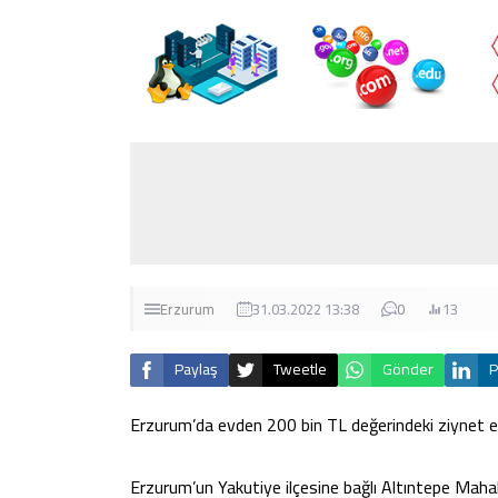
Erzurum
31.03.2022 13:38
0
13
Paylaş
Tweetle
Gönder
P
Erzurum’da evden 200 bin TL değerindeki ziynet eşya
Erzurum’un Yakutiye ilçesine bağlı Altıntepe Maha