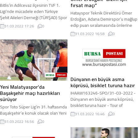
fırsat maçı”
Bitlis’in Adilcevaz ilçesinin TVF 1.
Ligi’nde mücadele eden Türkiye
Hatayspor Teknik Direktörü Ömer
Şehit Aileleri Derneği (TÜRŞAD) Spor
Erdoğan, Adana Demirspor’u mağlup
Kulübü Erkek Voleybol Takımı, lig ...
edip puan sıralamasında önlerine
31.03.2022 17:26
0
geçmek istediklerini söyleyerek,
31.03.2022 16:58
0
"Bizim için ...
Dünyanın en büyük asma
köprüsü, bisiklet turuna hazır
Yeni Malatyaspor’da
Başakşehir maçı hazırlıkları
IHAAW163246-SPO/31-03-2022 -
sürüyor
Dünyanın en büyük asma köprüsü,
bisiklet turuna hazır - Tour of
Spor Toto Süper Lig’in 31. haftasında
Türkiye’nin geleneksel medya turu,
Başakşehir’e konuk olacak olan Yeni
31.03.2022 16:46
0
1915 ...
Malatyaspor hazırlıklarını
31.03.2022 16:56
0
sürdürüyor. 4 Nisan Pazartesi günü
saat 20 ...