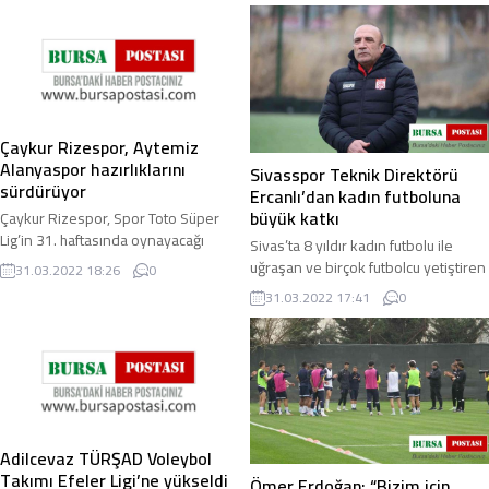
Çaykur Rizespor, Aytemiz
Alanyaspor hazırlıklarını
Sivasspor Teknik Direktörü
sürdürüyor
Ercanlı’dan kadın futboluna
büyük katkı
Çaykur Rizespor, Spor Toto Süper
Lig’in 31. haftasında oynayacağı
Sivas’ta 8 yıldır kadın futbolu ile
Aytemiz Alanyaspor maçının
uğraşan ve birçok futbolcu yetiştiren
31.03.2022 18:26
0
hazırlıklarını Antalya’da sürdürüyor.
Sivasspor Kadın Futbol Takımı
31.03.2022 17:41
0
Karadeniz ...
Teknik Direktörü Nevzat Ercanlı,
kadın ...
Adilcevaz TÜRŞAD Voleybol
Takımı Efeler Ligi’ne yükseldi
Ömer Erdoğan: “Bizim için