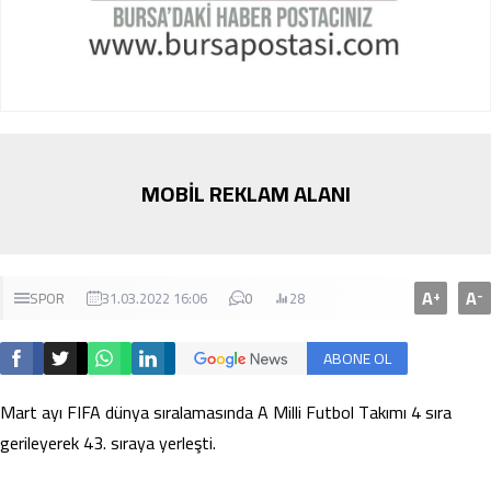
MOBİL REKLAM ALANI
A
A
+
-
SPOR
31.03.2022 16:06
0
28
ABONE OL
Mart ayı FIFA dünya sıralamasında A Milli Futbol Takımı 4 sıra
gerileyerek 43. sıraya yerleşti.