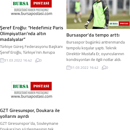
Şeref Eroğlu: “Hedefimiz Paris
Olimpiyatları’nda altın
Bursaspor’da tempo arttı
madalyalar”
Bursaspor bugünkü antrenmanda
Türkiye Güreş Federasyonu Başkanı
tempolu koşular yaptı. Teknik
Şeref Eroğlu, Türkiye’nin Avrupa
Direktör Mustafa Er, oyuncularının
Güreş Şampiyonası’nda serbest
kondisyonları ile ilgili notlar aldı.
31.03.2022 16:42
0
stilde takım halinde ikinci olması ve
Spor Toto 1 ...
31.03.2022 16:42
0
en çok ...
GZT Giresunspor, Doukara ile
yollarını ayırdı
GZT Giresunspor’da, Souleymane
Doukara’nın sözleşmesinin tek