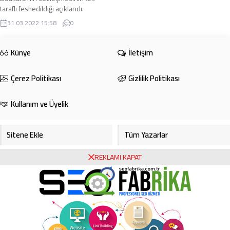
taraflı feshedildiği açıklandı.
Giresunspor Kulübü’nden konuyla
31.03.2022 15:58
0
ilgili yapılan ...
Künye
İletişim
Çerez Politikası
Gizlilik Politikası
Kullanım ve Üyelik
Sitene Ekle
Tüm Yazarlar
REKLAMI KAPAT
Gazete Manşetleri
Foto Galeri
Video Galeri
Bursa Haberleri
Bursa Hava Durumu
Bursaspor