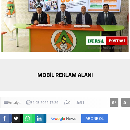
MOBİL REKLAM ALANI
A
A
+
-
Antalya
31.03.2022 17:26
0
31
ABONE OL