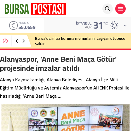
31
°C
ALTIN
İSTANBUL
6.521,17
AÇIK
Bursa’da cadde ortasında bıçaklı kavga
Alanyaspor, ’Anne Beni Maça Götür’
projesinde imzalar atıldı
Alanya Kaymakamlığı, Alanya Belediyesi, Alanya İlçe Milli
Eğitim Müdürlüğü ve Aytemiz Alanyaspor’un AHENK Projesi ile
hazırladığı ‘Anne Beni Maça …