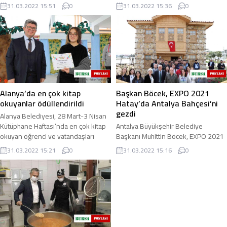
mensuplarına açıklamalarda
yapmak için durdurduğu otobüsteki
31.03.2022 15:51
0
31.03.2022 15:36
0
bulundu. Başkan Yücel, 2 Nisan ...
yolcunun üzerinden 9 gram kubar
esrar çıktı ...
Alanya’da en çok kitap
Başkan Böcek, EXPO 2021
okuyanlar ödüllendirildi
Hatay’da Antalya Bahçesi’ni
gezdi
Alanya Belediyesi, 28 Mart-3 Nisan
Kütüphane Haftası’nda en çok kitap
Antalya Büyükşehir Belediye
okuyan öğrenci ve vatandaşları
Başkanı Muhittin Böcek, EXPO 2021
ödüllendirdi. Alanya Belediyesi,
Hatay’ın açılışından önce alanda yer
31.03.2022 15:21
0
31.03.2022 15:16
0
kitap okuma ...
alan Antalya Bahçesi’ni gezdi.
Başkan Böcek ...