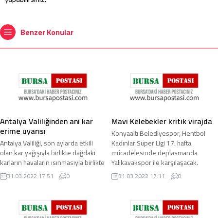
Benzer Konular
Antalya Valiliğinden ani kar
Mavi Kelebekler kritik virajda
erime uyarısı
Konyaaltı Belediyespor, Hentbol
Antalya Valiliği, son aylarda etkili
Kadınlar Süper Ligi 17. hafta
olan kar yağışıyla birlikte dağdaki
mücadelesinde deplasmanda
karların havaların ısınmasıyla birlikte
Yalıkavakspor ile karşılaşacak.
ani eriyip, sel, taşkın, heyelan ...
Hentbol Kadınlar Süper ...
31.03.2022 17:51
0
31.03.2022 17:11
0