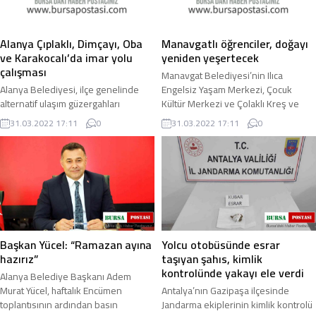
Alanya Çıplaklı, Dimçayı, Oba
Manavgatlı öğrenciler, doğayı
ve Karakocalı’da imar yolu
yeniden yeşertecek
çalışması
Manavgat Belediyesi’nin Ilıca
Alanya Belediyesi, ilçe genelinde
Engelsiz Yaşam Merkezi, Çocuk
alternatif ulaşım güzergahları
Kültür Merkezi ve Çolaklı Kreş ve
hizmete sokmak için yol çalışmalarını
Gündüz Bakımevi’nde eğitim gören
31.03.2022 17:11
0
31.03.2022 17:11
0
sürdürüyor. Çıplaklı, Oba Karakocalı
öğrenciler ...
ve ...
Başkan Yücel: “Ramazan ayına
Yolcu otobüsünde esrar
hazırız”
taşıyan şahıs, kimlik
kontrolünde yakayı ele verdi
Alanya Belediye Başkanı Adem
Murat Yücel, haftalık Encümen
Antalya’nın Gazipaşa ilçesinde
toplantısının ardından basın
Jandarma ekiplerinin kimlik kontrolü