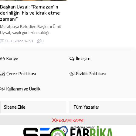
Başkan Uysal: “Ramazan’ın
derinliğini his ve idrak etme
zamanı”
Muratpaşa Belediye Başkanı Ümit
Uysal, sayılı günlerin kaldığı
Ramazan öncesi aşevinde
31.03.2022 14:51
0
incelemelerde bulundu. Başkan
Uysal, “Ramazanlar bizim ...
Künye
İletişim
Çerez Politikası
Gizlilik Politikası
Kullanım ve Üyelik
Sitene Ekle
Tüm Yazarlar
REKLAMI KAPAT
Gazete Manşetleri
Foto Galeri