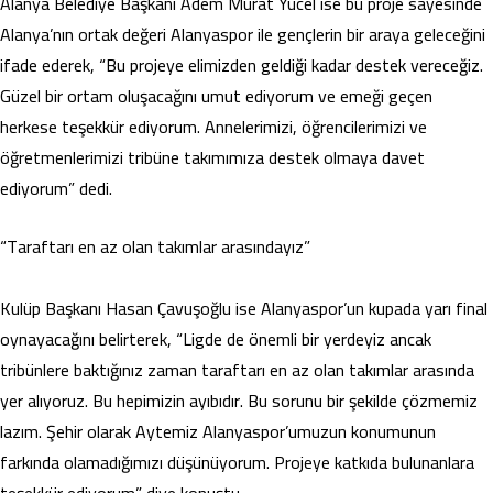
Alanya Belediye Başkanı Adem Murat Yücel ise bu proje sayesinde
Alanya’nın ortak değeri Alanyaspor ile gençlerin bir araya geleceğini
ifade ederek, “Bu projeye elimizden geldiği kadar destek vereceğiz.
Güzel bir ortam oluşacağını umut ediyorum ve emeği geçen
herkese teşekkür ediyorum. Annelerimizi, öğrencilerimizi ve
öğretmenlerimizi tribüne takımımıza destek olmaya davet
ediyorum” dedi.
“Taraftarı en az olan takımlar arasındayız”
Kulüp Başkanı Hasan Çavuşoğlu ise Alanyaspor’un kupada yarı final
oynayacağını belirterek, “Ligde de önemli bir yerdeyiz ancak
tribünlere baktığınız zaman taraftarı en az olan takımlar arasında
yer alıyoruz. Bu hepimizin ayıbıdır. Bu sorunu bir şekilde çözmemiz
lazım. Şehir olarak Aytemiz Alanyaspor’umuzun konumunun
farkında olamadığımızı düşünüyorum. Projeye katkıda bulunanlara
teşekkür ediyorum” diye konuştu.