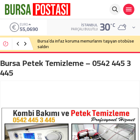
30
°C
ALTIN
İSTANBUL
6.525,39
PARÇALI BULUTLU
Bursa’da cadde ortasında bıçaklı kavga
Bursa Petek Temizleme – 0542 445 3
445