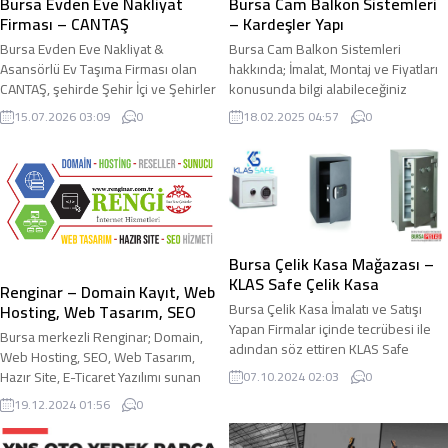
Bursa Evden Eve Nakliyat
Bursa Cam Balkon Sistemleri
ürünlerin temizlik işlemlerini modern
taşınma işlemlerinizi yapacaktır.
Firması – CANTAŞ
– Kardeşler Yapı
makineler ve özel solüsyonlar...
Bursa Evden Eve...
Bursa Evden Eve Nakliyat &
Bursa Cam Balkon Sistemleri
Asansörlü Ev Taşıma Firması olan
hakkında; İmalat, Montaj ve Fiyatları
CANTAŞ, şehirde Şehir İçi ve Şehirler
konusunda bilgi alabileceğiniz
Arası Sigortalı Evden Eve Taşımacılık
Tavsiye firma olan Kardeşler
15.07.2026 03:09
0
18.02.2025 04:57
0
hizmetleri vermektedir. Yaşam
Pimapen sektörün saygın
alanlarınızda bulunan eşyaların
işletmesidir. Konut, Daire, Villa, Ofis,
taşınma işlemleri için hizmet
Büro, Fabrika, İşletme vb. alanlarda
alabileceğiniz firmalardan olan,
oluşturulmak istenen Cam Balkon
sunduğu hizmetlerde daima kaliteli
Sistemleri için tercih edebileceğiniz
hizmet anlayışı ve müşteri
firmalar arasında öne çıkan ve
memnuniyetinden ödün vermeden
sunduğu hizmetlerde daima kaliteyi
Bursa Çelik Kasa Mağazası –
çalışmalarını aralıksız sürdüren
gözeten Kardeşler Yapı ile...
KLAS Safe Çelik Kasa
Bursa Evden...
Renginar – Domain Kayıt, Web
Bursa Çelik Kasa İmalatı ve Satışı
Hosting, Web Tasarım, SEO
Yapan Firmalar içinde tecrübesi ile
Bursa merkezli Renginar; Domain,
adından söz ettiren KLAS Safe
Web Hosting, SEO, Web Tasarım,
sektörde Tavsiye edilen Çelik Kasa
Hazır Site, E-Ticaret Yazılımı sunan
07.10.2024 02:03
0
Firması olarak anılmaktadır. Evrak,
Dijital İnternet Hizmetleri Ajansı.
19.12.2024 01:56
0
Para, Elektronik Eşya, Kıymetli Eşya,
İnternet ve Teknoloji kullanımı ile
Ziynet Eşyası, Önemli Döküman vb.
birlikte sürekli olarak ihtiyaç duyulan