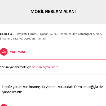
MOBİL REKLAM ALANI
ETİKETLER:
Firmaları
,
Firması
,
Fiyatları
,
Gürsu
,
Kestel
,
nilüfer
,
osmangazi
,
Şirketi
,
Şirketleri
,
Tavsiye
,
Ücretleri
,
Yıldırım
Yorumlar
Yorum yapabilmek için
oturum açmalısınız
.
Henüz yorum yapılmamış. İlk yorumu yukarıdaki form aracılığıyla siz
yapabilirsiniz.