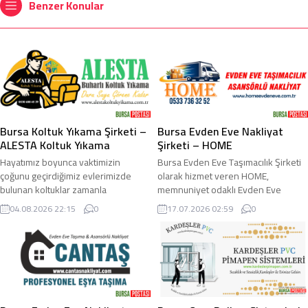
Benzer Konular
Bursa Koltuk Yıkama Şirketi –
Bursa Evden Eve Nakliyat
ALESTA Koltuk Yıkama
Şirketi – HOME
Hayatımız boyunca vaktimizin
Bursa Evden Eve Taşımacılık Şirketi
çoğunu geçirdiğimiz evlerimizde
olarak hizmet veren HOME,
bulunan koltuklar zamanla
memnuniyet odaklı Evden Eve
kirlenmekte ve temizlik ihtiyacı
Taşımacılık ve Asansörlü Nakliyat
04.08.2026 22:15
0
17.07.2026 02:59
0
oluşmaktadır. Küçük çocukların
işlemleri sunar. Taşınma hizmeti
bulunduğu evlerde daha fazla
hemen hemen herkesin gerek
kirlenen ve kısa süre aralıklarıyla
duyduğu hizmetlerden olan Evden
yıkanması gereken koltuklara
Eve Taşımacılık işlemlerini sorunsuz
dökülen kırıntı ve sıvılar sebebiyle
olarak gerçekleştiren HOME Evden
yüzeylerinde lekeler oluşan koltuk,
Eve Nakliyat yeterli sektör
çekyat, kanepe, köşe takımı gibi
tecrübesini edinmiş personeliyle