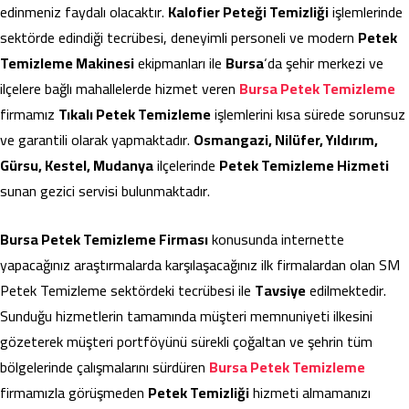
edinmeniz faydalı olacaktır.
Kalofier Peteği Temizliği
işlemlerinde
sektörde edindiği tecrübesi, deneyimli personeli ve modern
Petek
Temizleme Makinesi
ekipmanları ile
Bursa
‘da şehir merkezi ve
ilçelere bağlı mahallelerde hizmet veren
Bursa Petek Temizleme
firmamız
Tıkalı Petek Temizleme
işlemlerini kısa sürede sorunsuz
ve garantili olarak yapmaktadır.
Osmangazi, Nilüfer, Yıldırım,
Gürsu, Kestel, Mudanya
ilçelerinde
Petek Temizleme Hizmeti
sunan gezici servisi bulunmaktadır.
Bursa Petek Temizleme Firması
konusunda internette
yapacağınız araştırmalarda karşılaşacağınız ilk firmalardan olan SM
Petek Temizleme sektördeki tecrübesi ile
Tavsiye
edilmektedir.
Sunduğu hizmetlerin tamamında müşteri memnuniyeti ilkesini
gözeterek müşteri portföyünü sürekli çoğaltan ve şehrin tüm
bölgelerinde çalışmalarını sürdüren
Bursa Petek Temizleme
firmamızla görüşmeden
Petek Temizliği
hizmeti almamanızı