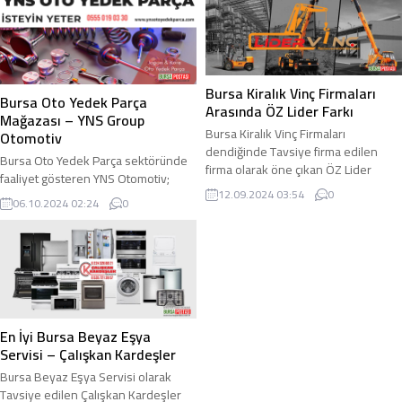
nesnelerin güvende olması için
Bilgisayar ve Dijital İnternet
öncelikli çözüm olarak görülen Çelik
Hizmetleri sunan ve sektörde
Kasa Çeşitleri gününmüzde popüler
adından söz ettiren Renginar
olarak kullanılmaktadır....
hazırladığı projeler ile de farkını
ortaya koymaktadır. 20 yıla yakın...
Bursa Kiralık Vinç Firmaları
Bursa Oto Yedek Parça
Arasında ÖZ Lider Farkı
Mağazası – YNS Group
Bursa Kiralık Vinç Firmaları
Otomotiv
dendiğinde Tavsiye firma edilen
Bursa Oto Yedek Parça sektöründe
firma olarak öne çıkan ÖZ Lider
faaliyet gösteren YNS Otomotiv;
şehirdeki Vinç Kiralama Şirketleri
12.09.2024 03:54
0
Japon ve Kore Yedek Parça
06.10.2024 02:24
0
içinde adından söz ettirmektedir.
konusunda zengin ürün çeşidinin
Özellikle inşaat projlerinde ihtiyaç
yanı sıra uygun Yedek Parça Fiyatları
duyulan ve projelerin en önemli
ile de hizmet sunar. Japon & Kore
ekipmanları arasında yer alan Vinç
üretimi araçların Oto Yedek Parça
Çeşitleri işlemlerin güvenli ve kolay
ürünlerinin Toptan & Perakende
şekilde yapılasına yardımcı olan
olarak temini ve satışını
ekipmanlar olarak tanımlanmaktadır.
gerçekleştiren YNS Group Otomotiv
Mobil Vinç,...
En İyi Bursa Beyaz Eşya
firması sektörde...
Servisi – Çalışkan Kardeşler
Bursa Beyaz Eşya Servisi olarak
Tavsiye edilen Çalışkan Kardeşler