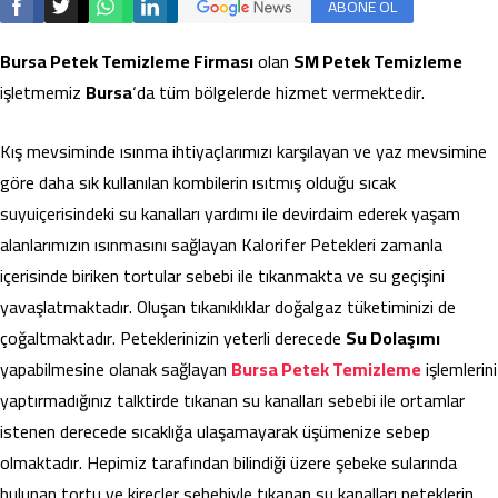
ABONE OL
Bursa Petek Temizleme Firması
olan
SM Petek Temizleme
işletmemiz
Bursa
‘da tüm bölgelerde hizmet vermektedir.
Kış mevsiminde ısınma ihtiyaçlarımızı karşılayan ve yaz mevsimine
göre daha sık kullanılan kombilerin ısıtmış olduğu sıcak
suyuiçerisindeki su kanalları yardımı ile devirdaim ederek yaşam
alanlarımızın ısınmasını sağlayan Kalorifer Petekleri zamanla
içerisinde biriken tortular sebebi ile tıkanmakta ve su geçişini
yavaşlatmaktadır. Oluşan tıkanıklıklar doğalgaz tüketiminizi de
çoğaltmaktadır. Peteklerinizin yeterli derecede
Su Dolaşımı
yapabilmesine olanak sağlayan
Bursa Petek Temizleme
işlemlerini
yaptırmadığınız talktirde tıkanan su kanalları sebebi ile ortamlar
istenen derecede sıcaklığa ulaşamayarak üşümenize sebep
olmaktadır. Hepimiz tarafından bilindiği üzere şebeke sularında
bulunan tortu ve kireçler sebebiyle tıkanan su kanalları peteklerin