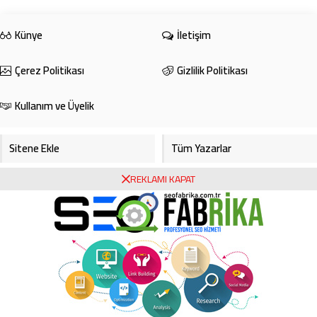
evrensel gücünden istifade ederek
sporcularımızı da bu anlamda biz
iklim elçisi ilan ...
Künye
İletişim
Çerez Politikası
Gizlilik Politikası
Kullanım ve Üyelik
Sitene Ekle
Tüm Yazarlar
REKLAMI KAPAT
Gazete Manşetleri
Foto Galeri
Video Galeri
Bursa Haberleri
Bursa Hava Durumu
Bursaspor
Asayiş
Ekonomi