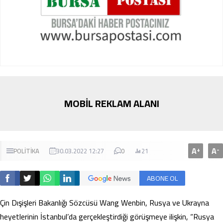
MOBİL REKLAM ALANI
A
A
+
-
POLİTİKA
30.03.2022 12:27
0
21
ABONE OL
Çin Dışişleri Bakanlığı Sözcüsü Wang Wenbin, Rusya ve Ukrayna
heyetlerinin İstanbul’da gerçekleştirdiği görüşmeye ilişkin, “Rusya