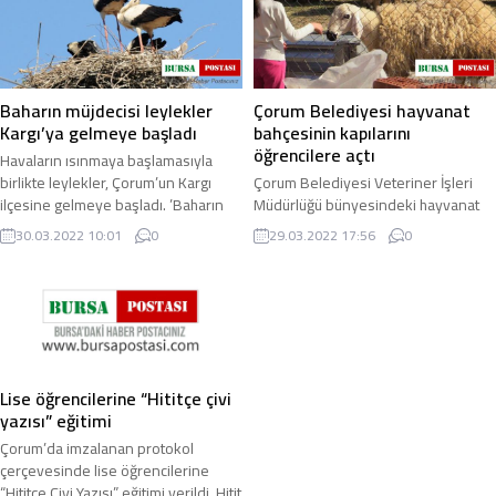
Baharın müjdecisi leylekler
Çorum Belediyesi hayvanat
Kargı’ya gelmeye başladı
bahçesinin kapılarını
öğrencilere açtı
Havaların ısınmaya başlamasıyla
birlikte leylekler, Çorum’un Kargı
Çorum Belediyesi Veteriner İşleri
ilçesine gelmeye başladı. ’Baharın
Müdürlüğü bünyesindeki hayvanat
müjdecisi’ olarak bilinen leylekler,
bahçesi, baharın gelişiyle birlikte
30.03.2022 10:01
0
29.03.2022 17:56
0
Kargı ...
öğrencilerle şenlenmeye başladı.
Hayvan ...
Lise öğrencilerine “Hititçe çivi
yazısı” eğitimi
Çorum’da imzalanan protokol
çerçevesinde lise öğrencilerine
“Hititçe Çivi Yazısı” eğitimi verildi. Hitit