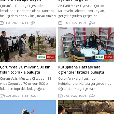
Çorum’un Dodurga ilçesinde
AK Parti MKYK Üyesi ve Çorum
kendilerini jandarma olarak tanıtarak
Milletvekili Ahmet Sami Ceylan,
bir kişi darp eden 2 kişi, JASAT timleri
gerçekleştirilen girişimler
tarafından düzenlenen operasyonla
sonucunda yeni diş hastanesinin
31.03.2022 14:13
0
30.03.2022 19:01
0
...
ihalesinin 29 Nisan ...
Çorum’da 70 milyon 500 bin
Kütüphane Haftası’nda
fidan toprakla buluştu
öğrenciler kitapla buluştu
Çorum Valisi Mustafa Çiftçi, son 18
Çorum’un Kargı ilçesinde
yılda Çorum’da 70 milyon 500 bin
Kütüphaneler Haftası çerçevesinde
fidanının toprakla buluştuğunu
öğrenciler Kargı ilçe Halk
açıkladı. Orman Haftası nedeniyle
Kütüphanesini ziyaret ederek kitap
30.03.2022 13:58
0
30.03.2022 10:06
0
Çorum’da ...
okudu. Kargı ilçesinde ...