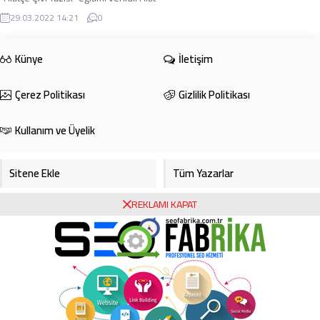
Üniversitesi ile Çorum Atatürk
29.03.2022 14:21
0
Anadolu ...
Künye
İletişim
Çerez Politikası
Gizlilik Politikası
Kullanım ve Üyelik
Sitene Ekle
Tüm Yazarlar
REKLAMI KAPAT
Gazete Manşetleri
Foto Galeri
Video Galeri
Bursa Haberleri
Bursa Hava Durumu
Bursaspor
Asayiş
Ekonomi