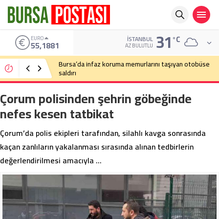
31
°C
ALTIN
İSTANBUL
6.660,55
AZ BULUTLU
Bursa’da cadde ortasında bıçaklı kavga
Çorum polisinden şehrin göbeğinde
nefes kesen tatbikat
Çorum’da polis ekipleri tarafından, silahlı kavga sonrasında
kaçan zanlıların yakalanması sırasında alınan tedbirlerin
değerlendirilmesi amacıyla …