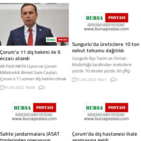
Sungurlu’da üreticilere 10 ton
nohut tohumu dağıtıldı
Çorum’a 11 diş hekimi ile 6
eczacı atandı
Sungurlu İlçe Tarım ve Orman
Müdürlüğü tarafından üreticilere
AK Parti MKYK Üyesi ve Çorum
yüzde 70 devlet yüzde 30 çiftçi
Milletvekili Ahmet Sami Ceylan,
katkılı nohut tohumluğu dağıtımı
Çorum’a 1’i uzman diş hekimi olmak
31.03.2022 18:21
0
yapıldı. İlçe ...
üzere 11 diş hekimi ile 6 eczacının
31.03.2022 18:46
0
atandığını ...
Sahte jandarmalara JASAT
Çorum’da diş hastanesi ihale
timlerinden operasyon
aşamasına geldi