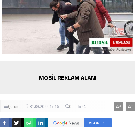
MOBİL REKLAM ALANI
A
A
+
-
Çorum
31.03.2022 17:16
0
24
ABONE OL