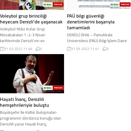
Voleybol grup birinciliği
PAÜ bilgi güvenliği
heyecanı Denizli’de yaşanacak
denetimlerini başarıyla
tamamladı
Voleybol Yıldız Kızlar Grup
Müsabakaları 1-2-3 Nisan
DENİZLİ (İHA) – Pamukkale
tarihlerinde Denizli’nin ev
Üniversitesi (PAÜ) Bilgi İşlem Daire
sahipliğinde, Vali Recep Yazıcıoğlu
Başkanlığı, Bilgi Güvenliği Yönetim
31.03.2022 11:46
0
31.03.2022 11:41
0
Spor Salonunda yapılacak ...
Sistemi belgelendirme ve gözetim
tetkiklerini ...
Hayati İnanç, Denizlili
hemşehrileriyle buluştu
Büyükşehir İle Kültür Buluşmaları
programının dördüncü konuğu olan
Denizlili yazar Hayati İnanç,
hemşehrilerinin büyük ilgisiyle