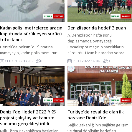
Kadın polisi metrelerce aracın
Denizlispor’da hedef 3 puan
kaputunda sürükleyen sürücü
A. Denizlispor, hafta sonu
tutuklandı
deplasmanda oynayacağı
Denizli’de polisin ’dur’ ihtarına
Kocaelispor maçının hazırlıklarını
uymayayıp, kadın polis memurunu
sürdürdü. Uzun bir aradan sonra
100 metre boyunca otomobilin
yeşil sahaya inecek olan ...
31.03.2022 17:46
0
31.03.2022 16:06
0
kaputu üzerinde sürükleyen sürücü
çıkarıldığı ...
Denizli’de Hedef 2022 YKS
Türkiye’de revalide olan ilk
projesi çalıştay ve tanıtım
hastane Denizli’de
sunumu gerçekleştirildi
Sağlık Bakanlığı’nın sağlıkta gelişim
Milli Eğitim Bakanlığınca başlatılan,
ve dijital dönüşüm hedefleri