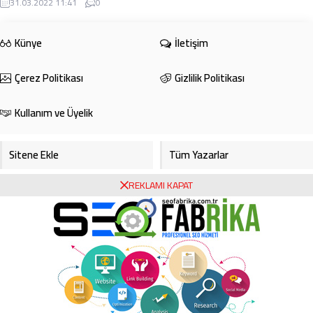
31.03.2022 11:41
0
karşılaştı ...
Künye
İletişim
Çerez Politikası
Gizlilik Politikası
Kullanım ve Üyelik
Sitene Ekle
Tüm Yazarlar
REKLAMI KAPAT
Gazete Manşetleri
Foto Galeri
Video Galeri
Bursa Haberleri
Bursa Hava Durumu
Bursaspor
Asayiş
Ekonomi