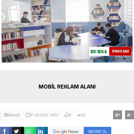
MOBİL REKLAM ALANI
A
A
+
-
Denizli
31.03.2022 16:51
0
32
ABONE OL