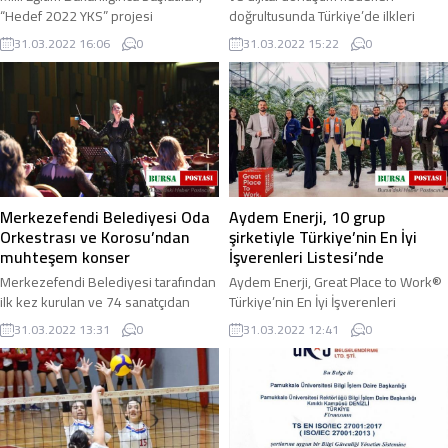
“Hedef 2022 YKS” projesi
doğrultusunda Türkiye’de ilkleri
çerçevesinde Denizli İl Milli Eğitim
gerçekleştiren Denizli’den bir başarı
31.03.2022 16:06
0
31.03.2022 15:22
0
Müdürü Süleyman Ekici ile Denizli’de
daha ...
eğitim ...
Merkezefendi Belediyesi Oda
Aydem Enerji, 10 grup
Orkestrası ve Korosu’ndan
şirketiyle Türkiye’nin En İyi
muhteşem konser
İşverenleri Listesi’nde
Merkezefendi Belediyesi tarafından
Aydem Enerji, Great Place to Work®
ilk kez kurulan ve 74 sanatçıdan
Türkiye’nin En İyi İşverenleri
oluşan Oda Orkestrası ve
Listesi’ne 10 şirketiyle birden girdi.
31.03.2022 13:31
0
31.03.2022 12:41
0
Korosunun ilk konseri dinleyenlere
Geçtiğimiz yıl listede 8 şirketiyle yer
unutulmaz bir ...
...