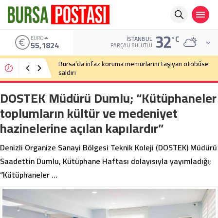
32
°C
ALTIN
İSTANBUL
6.662,10
PARÇALI BULUTLU
Bursa’da cadde ortasında bıçaklı kavga
DOSTEK Müdürü Dumlu; “Kütüphaneler
toplumların kültür ve medeniyet
hazinelerine açılan kapılardır”
Denizli Organize Sanayi Bölgesi Teknik Koleji (DOSTEK) Müdürü
Saadettin Dumlu, Kütüphane Haftası dolayısıyla yayımladığı;
“Kütüphaneler …