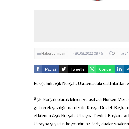
Haberde İnsan
30.03.2022 09:46
0
24
Paylaş
Tweetle
Gönder
P
Eskişehirli Âşık Nurşah, Ukrayna’daki saldırılardan 
Âşık Nurşah olarak bilinen ve asıl adı Nurşen Mert o
getirerek yazdığı maniler ile Rusya Devlet Başkanı
etkilenen Âşık Nurşah, Ukrayna Devlet Başkanı Vol
Ukrayna’yı yıktın koymadın bir fert, dualar söyleri