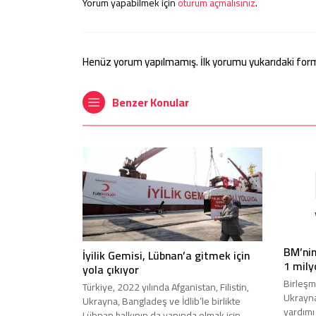
Yorum yapabilmek için
oturum açmalısınız
.
Henüz yorum yapılmamış. İlk yorumu yukarıdaki form ar
Benzer Konular
BM’nin
İyilik Gemisi, Lübnan’a gitmek için
1 mily
yola çıkıyor
Birleşm
Türkiye, 2022 yılında Afganistan, Filistin,
Ukrayna
Ukrayna, Bangladeş ve İdlib’le birlikte
yardımı 
Lübnan halkının da yanında olmak için