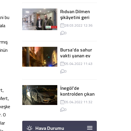
Rıdvan Dilmen
ni bu
şikâyetini geri
çekti, dava
ala
28.03.2022 12:36
düşürüldü
0
rmış
Bursa’da sahur
ünün
vakti yanan ev
panik
05.04.2022 11:43
yaşanmasına
0
sebep oldu
İnegöl’de
t,
kontrolden çıkan
Mert,
tır 2 otomobile
05.04.2022 11:32
çarptı
‘keşke
0
r. O
lar
Hava Durumu