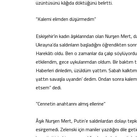
üzüntüsünü kâğıda döktüğünü belirtti.
“Kalemi elimden düşürmedim”
Eskişehir’in kadın âşıklarından olan Nurşen Mert, 
Ukrayna’da saldırıların başladığını öğrendikten son
Harekâtı oldu. Ben o zamanlar da çalıp söylüyord
etkilendim, gece uykularımdan oldum. Bir baktım te
Haberleri dinledim, üzüldüm yattım. Sabah kalktım,
yattın savaşla uyandın’ dedim. Ondan sonra kalem
etsem” dedi.
“Cennetin anahtarını almış ellerine”
Âşık Nurşen Mert, Putin’e saldırılardan dolayı tep
esirgemedi. Zelenski için maniler yazdığını dile g