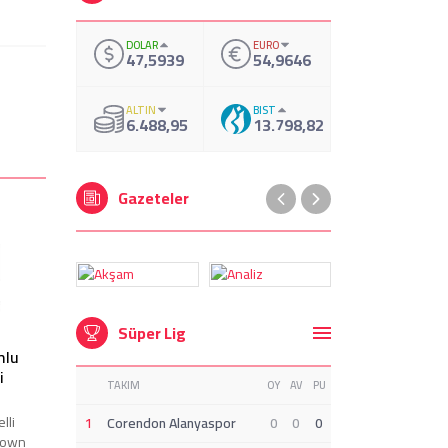
DOLAR
EURO
47,5939
54,9646
ALTIN
BIST
6.488,95
13.798,82
Gazeteler
Süper Lig
mlu
i
TAKIM
OY
AV
PU
lli
1
Corendon Alanyaspor
0
0
0
down