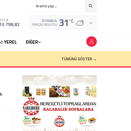
31
°C
BIST
İSTANBUL
13.798,82
PARÇALI BULUTLU
YEREL
DİĞER
TÜMÜNÜ GÖSTER →
ah