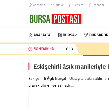
Anasayfa
Künye
İletişim
Yazarlar
ANASAYFA
BURSA
BURSAPOR
SON DAKİKA
Bursa’da kontrol
Eskişehirli âşık manileriyle
Eskişehirli Âşık Nurşah, Ukrayna’daki saldırıla
olarak bilinen ve asıl adı …