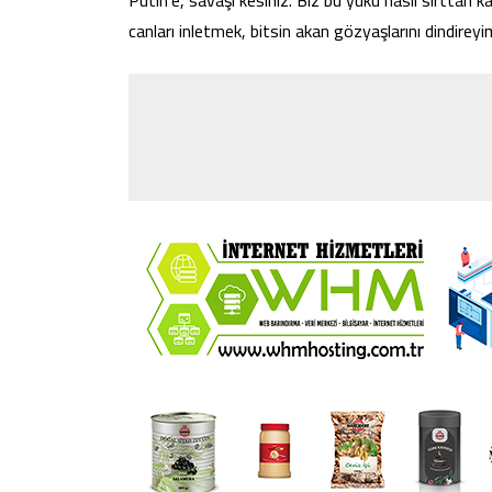
Putin’e, savaşı kesiniz. Biz bu yükü nasıl sırttan k
canları inletmek, bitsin akan gözyaşlarını dindireyi