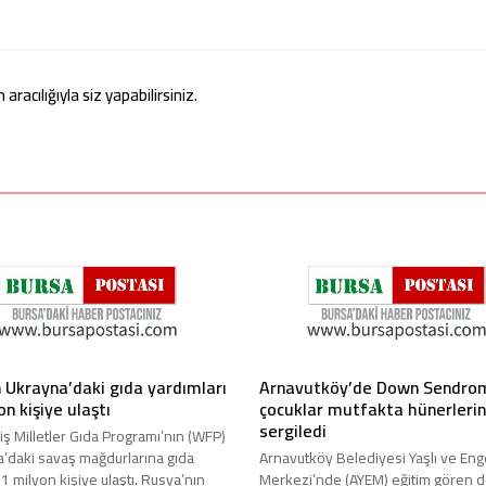
acılığıyla siz yapabilirsiniz.
 Ukrayna’daki gıda yardımları
Arnavutköy’de Down Sendro
on kişiye ulaştı
çocuklar mutfakta hünerlerin
sergiledi
iş Milletler Gıda Programı’nın (WFP)
’daki savaş mağdurlarına gıda
Arnavutköy Belediyesi Yaşlı ve Enge
1 milyon kişiye ulaştı. Rusya’nın
Merkezi’nde (AYEM) eğitim gören 