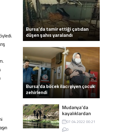
Bursa’da tamir ettiği çatıdan
düşen şahıs yaralandı
öyledi.
rış
m.
a
n
Bursa’da böcek ilacı yiyen çocuk
zehirlendi
Mudanya’da
kayalıklardan
ni
atlayarak intihar
07.04.2022 00:21
eden genç ölü
aşın
0
bulundu