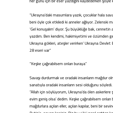
her günü için bir eser yazdığını kaydederken şöyle
“Ukrayna’daki masumlara yazık, çocuklar hala sava
beni öyle çok etkiledi ki anneler ağlıyor. Zelenski
‘Gel konuşalım’ diyor. Şu büyüklüğe bak, cennetin an
yazdım. Ben kendimi, hakimiyetimi ve özümden gele
Ukrayna gökleri, ateşler verirken’ Ukrayna Devlet 
28 eseri var”
“Keşke çağırabilsem onları buraya”
Savaşı durdurmak ve oradaki insanların mağdur olm
sanatıyla oradaki insanların sesi olduğunu söyledi
“Allah için söylüyorum, Ukrayna’da ölen askerlere
evim geniş olsa’ dedim. Keşke çağırabilsem onları 
mağdurlara açılan eller, açılan kapılar, beni bir sev