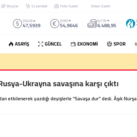
Burçlar
Eczaneler
Foto Galeri
Video Galeri
DOLAR
EURO
ALTIN
47,5939
54,9646
6.488,95
ASAYİŞ
GÜNCEL
EKONOMİ
SPOR
den çıkan otomobil takla attı: 1 Ölü
 Rusya-Ukrayna savaşına karşı çıktı
rdan etkilenerek yazdığı deyişlerle “Savaşa dur” dedi. Âşık Nurş