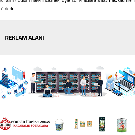
aldıralım? Zulüm hakkı incitmek, öyle zor ki acılara anlatmak. Ölümler i
m” dedi.
REKLAM ALANI