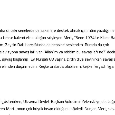
daha önceki senelerde de askerlere destek olmak için mâni yazdığını s
ra tekrar kalemi eline aldığını söyleyen Mert, “Sene 1974’te Kıbrıs Ba
um. Zeytin Dalı Harekâtında da hepsine seslendim. Burada da çok
levizyona savaş lafı var. ‘Allah’ım ya rabbim bu savaş lafı ne?’ dedi
 savaş başlamış. ‘Ey Nurşah 68 yaşına girdin diye sevinirken savaşl
i elimden düşürmedim. Keşke oralarda olabilsem, keşke feryadı figa
ki gösterirken, Ukrayna Devlet Başkanı Volodimir Zelenski’ye desteği
etiren Mert, onun çok büyük insan olduğunu söyledi. Nurşen Mert, sav