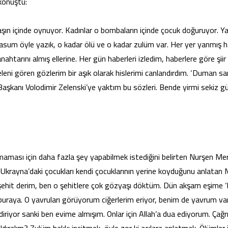
 konuştu:
şın içinde oynuyor. Kadınlar o bombaların içinde çocuk doğuruyor. Ya
 masum öyle yazık, o kadar ölü ve o kadar zulüm var. Her yer yanmış h
ahtarını almış ellerine. Her gün haberleri izledim, haberlere göre şiir
ni gören gözlerim bir aşık olarak hislerimi canlandırdım. ‘Duman sa
Başkanı Volodimir Zelenski’ye yaktım bu sözleri. Bende yirmi sekiz g
aması için daha fazla şey yapabilmek istediğini belirten Nurşen Mer
. Ukrayna’daki çocukları kendi çocuklarının yerine koyduğunu anlatan 
 şehit derim, ben o şehitlere çok gözyaşı döktüm. Dün akşam eşime 
buraya. O yavruları görüyorum ciğerlerim eriyor, benim de yavrum va
indiriyor sanki ben evime almışım. Onlar için Allah’a dua ediyorum. Çağrı