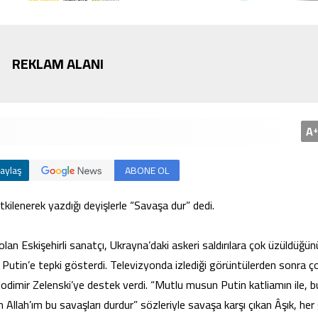
REKLAM ALANI
Bursa’da cadde ortasınd
kavga
A
+
aylaş
ABONE OL
etkilenerek yazdığı deyişlerle “Savaşa dur” dedi.
lan Eskişehirli sanatçı, Ukrayna’daki askeri saldırılara çok üzüldüğünü
 Putin’e tepki gösterdi. Televizyonda izlediği görüntülerden sonra ç
odimir Zelenski’ye destek verdi. “Mutlu musun Putin katliamın ile, 
m Allah’ım bu savaşları durdur” sözleriyle savaşa karşı çıkan Âşık, her