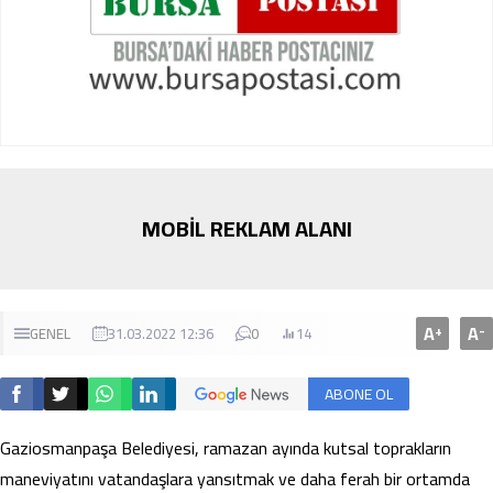
MOBİL REKLAM ALANI
A
A
+
-
GENEL
31.03.2022 12:36
0
14
ABONE OL
Gaziosmanpaşa Belediyesi, ramazan ayında kutsal toprakların
maneviyatını vatandaşlara yansıtmak ve daha ferah bir ortamda