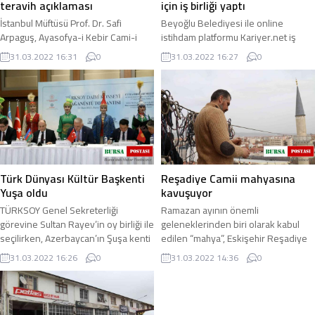
teravih açıklaması
için iş birliği yaptı
İstanbul Müftüsü Prof. Dr. Safi
Beyoğlu Belediyesi ile online
Arpaguş, Ayasofya-i Kebir Cami-i
istihdam platformu Kariyer.net iş
Şerifi’nde 88 yıl sonra ilk defa
birliği anlaşması imzaladı. Yapılan
31.03.2022 16:31
0
31.03.2022 16:27
0
teravih namazı kılınacak olmasının
işbirliği anlaşması ile Beyoğlu’nda ...
çok önemli ...
Türk Dünyası Kültür Başkenti
Reşadiye Camii mahyasına
Yuşa oldu
kavuşuyor
TÜRKSOY Genel Sekreterliği
Ramazan ayının önemli
görevine Sultan Rayev’in oy birliği ile
geleneklerinden biri olarak kabul
seçilirken, Azerbaycan’ın Şuşa kenti
edilen “mahya”, Eskişehir Reşadiye
de ‘2023 Türk Dünyası Kültür
Camii’nde “Emrolunduğu gibi
31.03.2022 16:26
0
31.03.2022 14:36
0
Başkenti ...
dosdoğru ol” yazısıyla ...