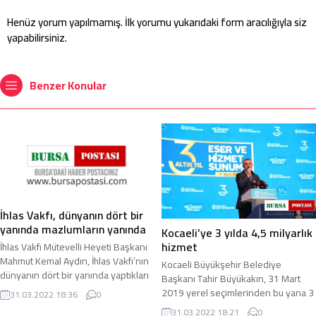
Henüz yorum yapılmamış. İlk yorumu yukarıdaki form aracılığıyla siz
yapabilirsiniz.
Benzer Konular
İhlas Vakfı, dünyanın dört bir
yanında mazlumların yanında
Kocaeli’ye 3 yılda 4,5 milyarlık
hizmet
İhlas Vakfı Mütevelli Heyeti Başkanı
Mahmut Kemal Aydın, İhlas Vakfı’nın
Kocaeli Büyükşehir Belediye
dünyanın dört bir yanında yaptıkları
Başkanı Tahir Büyükakın, 31 Mart
yardımları ve projeleri anlattı ...
2019 yerel seçimlerinden bu yana 3
31.03.2022 18:36
0
yıllık sürede kentte 4,5 milyarlık
31.03.2022 18:21
0