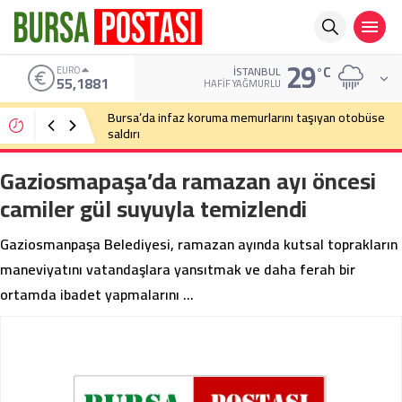
29
°C
EURO
İSTANBUL
55,1881
HAFIF YAĞMURLU
Bursa’da infaz koruma memurlarını taşıyan otobüse
saldırı
Gaziosmapaşa’da ramazan ayı öncesi
camiler gül suyuyla temizlendi
Gaziosmanpaşa Belediyesi, ramazan ayında kutsal toprakların
maneviyatını vatandaşlara yansıtmak ve daha ferah bir
ortamda ibadet yapmalarını …