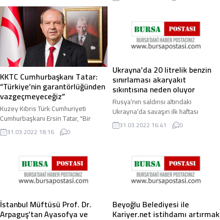
hizmetin ...
Ukrayna’da 20 litrelik benzin
KKTC Cumhurbaşkanı Tatar:
sınırlaması akaryakıt
“Türkiye’nin garantörlüğünden
sıkıntısına neden oluyor
vazgeçmeyeceğiz”
Rusya’nın saldırısı altındaki
Kuzey Kıbrıs Türk Cumhuriyeti
Ukrayna’da savaşın ilk haftası
Cumhurbaşkanı Ersin Tatar, "Bir
benzin satışlarına 20 litre sınırı
31.03.2022 16:41
0
devlet olmanın mutluğu ve gururu
getirilmesinin ardından ülkede
31.03.2022 18:16
0
içerisinde biz asla 1974’ten
akaryakıt ...
öncesine geri ...
İstanbul Müftüsü Prof. Dr.
Beyoğlu Belediyesi ile
Arpaguş’tan Ayasofya ve
Kariyer.net istihdamı artırmak