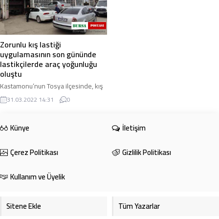
Zorunlu kış lastiği
uygulamasının son gününde
lastikçilerde araç yoğunluğu
oluştu
Kastamonu’nun Tosya ilçesinde, kış
lastiği uygulamasının son gününde
31.03.2022 14:31
0
lastikçilerde sürücüler yoğunluk
oluşturdu. 1 Aralık 2021 tarihinde
başlayan ...
Künye
İletişim
Çerez Politikası
Gizlilik Politikası
Kullanım ve Üyelik
Sitene Ekle
Tüm Yazarlar