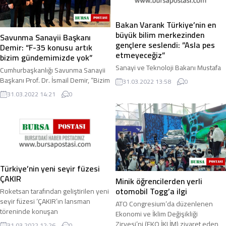
Bakan Varank Türkiye’nin en
büyük bilim merkezinden
Savunma Sanayii Başkanı
gençlere seslendi: ”Asla pes
Demir: “F-35 konusu artık
etmeyeceğiz”
bizim gündemimizde yok”
Sanayi ve Teknoloji Bakanı Mustafa
Cumhurbaşkanlığı Savunma Sanayii
Varank, Türkiye’nin en büyük bilim
Başkanı Prof. Dr. İsmail Demir, “Bizim
31.03.2022 13:58
0
merkezinin açılışından gençlere
savunma sanayii politikalarımız
31.03.2022 14:21
0
seslenerek, "Sabırlı olacağız, sıkı ...
açısından F-35 müzakerelerinin
nereye ...
Türkiye’nin yeni seyir füzesi
ÇAKIR
Minik öğrencilerden yerli
otomobil Togg’a ilgi
Roketsan tarafından geliştirilen yeni
seyir füzesi ‘ÇAKIR’ın lansman
ATO Congresium’da düzenlenen
töreninde konuşan
Ekonomi ve İklim Değişikliği
Cumhurbaşkanlığı Savunma Sanayii
Zirvesi’ni (EKO İKLİM) ziyaret eden
31.03.2022 12:26
0