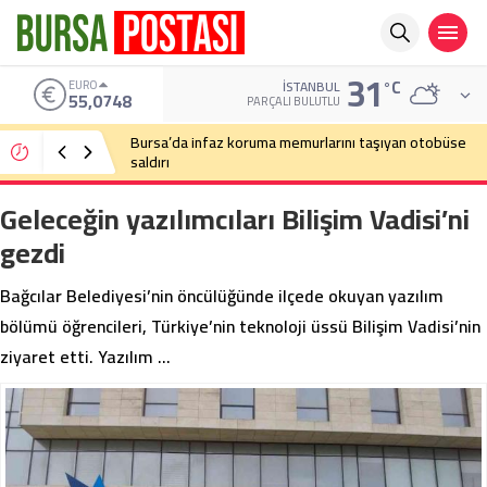
31
°C
ALTIN
İSTANBUL
6.623,43
PARÇALI BULUTLU
Bursa’da cadde ortasında bıçaklı kavga
Geleceğin yazılımcıları Bilişim Vadisi’ni
gezdi
Bağcılar Belediyesi’nin öncülüğünde ilçede okuyan yazılım
bölümü öğrencileri, Türkiye’nin teknoloji üssü Bilişim Vadisi’nin
ziyaret etti. Yazılım …