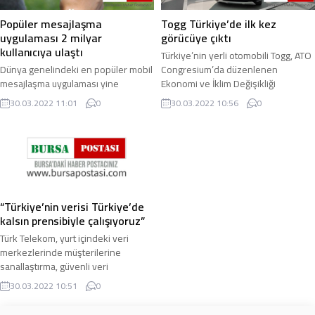
Popüler mesajlaşma
Togg Türkiye’de ilk kez
uygulaması 2 milyar
görücüye çıktı
kullanıcıya ulaştı
Türkiye’nin yerli otomobili Togg, ATO
Dünya genelindeki en popüler mobil
Congresium’da düzenlenen
mesajlaşma uygulaması yine
Ekonomi ve İklim Değişikliği
WhatsApp olurken, 2009 yılında
Zirvesi’nde (EKO İKLİM) Türkiye’de ilk
30.03.2022 11:01
0
30.03.2022 10:56
0
kurulan uygulamanın 2 milyar
kez görücüye ...
kullanıcıya ulaştığı ...
“Türkiye’nin verisi Türkiye’de
kalsın prensibiyle çalışıyoruz”
Türk Telekom, yurt içindeki veri
merkezlerinde müşterilerine
sanallaştırma, güvenli veri
depolama, yedekleme ve
30.03.2022 10:51
0
replikasyon hizmetleri sunuyor ...