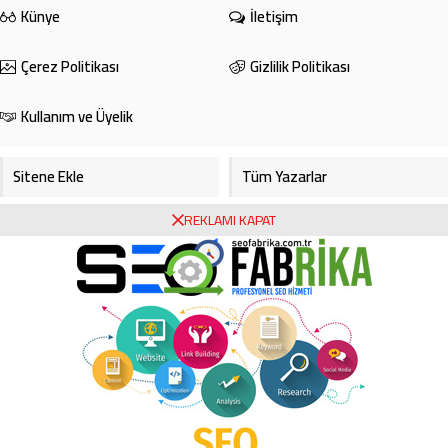
Künye
İletişim
Çerez Politikası
Gizlilik Politikası
Kullanım ve Üyelik
Sitene Ekle
Tüm Yazarlar
REKLAMI KAPAT
Gazete Manşetleri
Foto Galeri
Video Galeri
Bursa Haberleri
Bursa Hava Durumu
Bursaspor
Asayiş
Ekonomi
Haberde İnsan
Köşe Yazarları