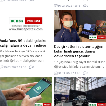
Başkanı Prof. Dr. İsmail ...
ilkokul öğrencileri, zirvede
30.03.2022 12:16
0
sergilenen Türkiye’nin ...
Vodafone, 5G odaklı şebeke
çalışmalarına devam ediyor
Dev şirketlerin sistem açığını
bulan liseli gence, dünya
Vodafone Türkiye, 5G’ye yönelik
devlerinden teşekkür
çalışmalarına bir yenisini daha
ekledi. Şirket, mobil şebekesini
17 yaşındaki bilgisayar meraklısı lise
geleceğe hazırlamak amacıyla
öğrencisi, iki farklı yazılım sistemine
30.03.2022 11:56
0
yüksek kapasite ...
ait herhangi birinin e-mailini link
30.03.2022 11:46
0
olarak attığında şifre ...