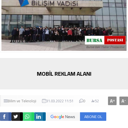
MOBİL REKLAM ALANI
A
A
+
-
Bilim ve Teknoloji
31.03.2022 11:51
0
52
ABONE OL