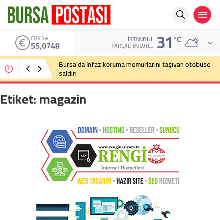
31
°C
EURO
İSTANBUL
55,0748
PARÇALI BULUTLU
Bursa’da infaz koruma memurlarını taşıyan otobüse
saldırı
Etiket:
magazin