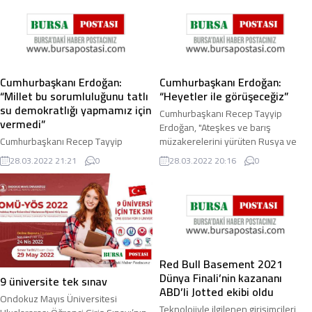
Cumhurbaşkanı Erdoğan:
Cumhurbaşkanı Erdoğan:
“Millet bu sorumluluğunu tatlı
“Heyetler ile görüşeceğiz”
su demokratlığı yapmamız için
Cumhurbaşkanı Recep Tayyip
vermedi”
Erdoğan, "Ateşkes ve barış
Cumhurbaşkanı Recep Tayyip
müzakerelerini yürüten Rusya ve
Erdoğan, “Milletimiz bize ülkeyi
Ukrayna heyetleri yarın İstanbul’da
28.03.2022 21:21
0
28.03.2022 20:16
0
yönetme sorumluluğunu tatlı su
tekrar bir araya ...
demokratlığı yapmamız için vermedi.
Bu vazifeyi bize ...
Red Bull Basement 2021
Dünya Finali’nin kazananı
9 üniversite tek sınav
ABD’li Jotted ekibi oldu
Ondokuz Mayıs Üniversitesi
Teknolojiyle ilgilenen girişimcileri