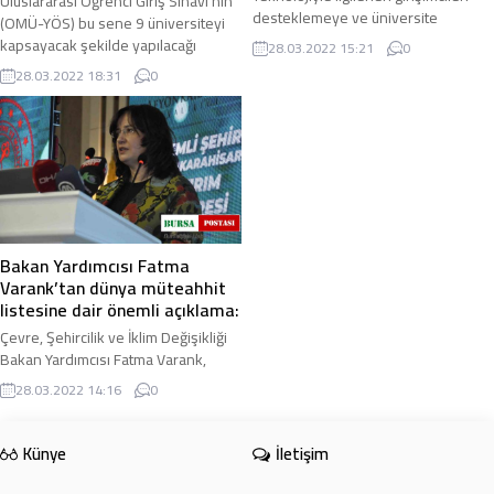
Uluslararası Öğrenci Giriş Sınavı’nın
desteklemeye ve üniversite
(OMÜ-YÖS) bu sene 9 üniversiteyi
öğrencilerine kampüs hayatını
kapsayacak şekilde yapılacağı
28.03.2022 15:21
0
değiştirecek projelerini
açıklandı ...
28.03.2022 18:31
0
geliştirmeleri için fırsat ...
Bakan Yardımcısı Fatma
Varank’tan dünya müteahhit
listesine dair önemli açıklama:
Çevre, Şehircilik ve İklim Değişikliği
Bakan Yardımcısı Fatma Varank,
Türkiye’nin inşaat sektöründe
28.03.2022 14:16
0
dünyanın ikinci büyük ülkesi
konumunda ...
Künye
İletişim