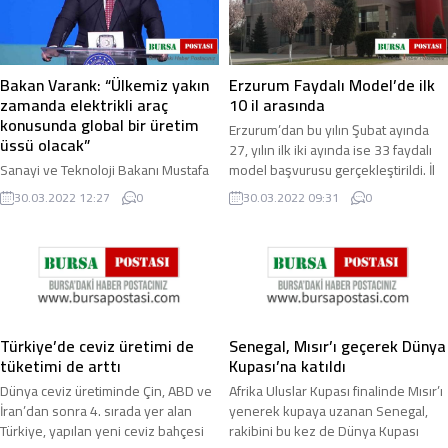
Bakan Varank: “Ülkemiz yakın
Erzurum Faydalı Model’de ilk
zamanda elektrikli araç
10 il arasında
konusunda global bir üretim
Erzurum’dan bu yılın Şubat ayında
üssü olacak”
27, yılın ilk iki ayında ise 33 faydalı
Sanayi ve Teknoloji Bakanı Mustafa
model başvurusu gerçekleştirildi. İl
Varank, Togg ile beraber diğer
Faydalı Model başvuru sayısı ...
30.03.2022 12:27
0
30.03.2022 09:31
0
küresel markaların da Türkiye’deki
elektrikli araç yatırımlarının devam ...
Türkiye’de ceviz üretimi de
Senegal, Mısır’ı geçerek Dünya
tüketimi de arttı
Kupası’na katıldı
Dünya ceviz üretiminde Çin, ABD ve
Afrika Uluslar Kupası finalinde Mısır’ı
İran’dan sonra 4. sırada yer alan
yenerek kupaya uzanan Senegal,
Türkiye, yapılan yeni ceviz bahçesi
rakibini bu kez de Dünya Kupası