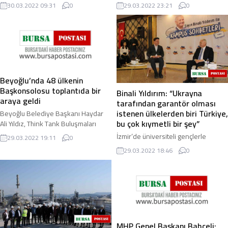
yatırımları ile birlikte ceviz üretimini
yolunda geçerek gülen taraf oldu.
30.03.2022 09:31
0
29.03.2022 23:21
0
...
2022 ...
Beyoğlu’nda 48 ülkenin
Başkonsolosu toplantıda bir
Binali Yıldırım: “Ukrayna
araya geldi
tarafından garantör olması
istenen ülkelerden biri Türkiye,
Beyoğlu Belediye Başkanı Haydar
bu çok kıymetli bir şey”
Ali Yıldız, Think Tank Buluşmaları
kapsamında 48 ülkenin
İzmir’de üniversiteli gençlerle
29.03.2022 19:11
0
Başkonsolosu ve Başkonsolos
sohbet toplantısına katılan AK Parti
29.03.2022 18:46
0
vekili ile bir araya geldi ...
Genel Başkan Vekili Binali Yıldırım,
Ukrayna’daki ateşin yayılması
halinde ...
MHP Genel Başkanı Bahçeli: