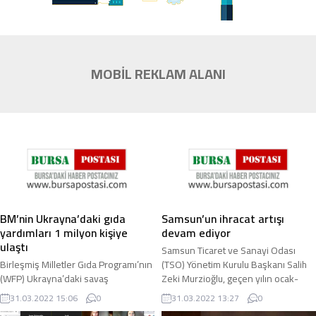
MOBİL REKLAM ALANI
BM’nin Ukrayna’daki gıda
Samsun’un ihracat artışı
yardımları 1 milyon kişiye
devam ediyor
ulaştı
Samsun Ticaret ve Sanayi Odası
Birleşmiş Milletler Gıda Programı’nın
(TSO) Yönetim Kurulu Başkanı Salih
(WFP) Ukrayna’daki savaş
Zeki Murzioğlu, geçen yılın ocak-
mağdurlarına gıda yardımı 1 milyon
şubat dönemine göre Samsun’un bu
31.03.2022 15:06
0
31.03.2022 13:27
0
kişiye ulaştı. Rusya’nın Ukrayna’ya
yılın ilk 2 ...