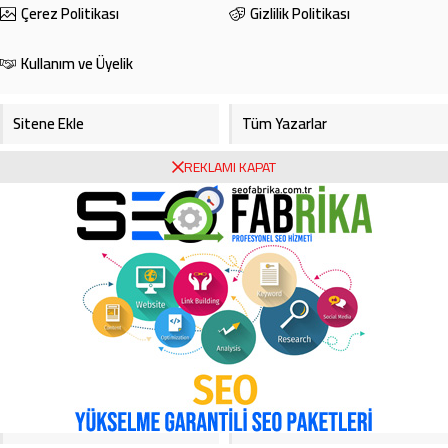
Çerez Politikası
Gizlilik Politikası
Kullanım ve Üyelik
Sitene Ekle
Tüm Yazarlar
REKLAMI KAPAT
Gazete Manşetleri
Foto Galeri
Video Galeri
Bursa Haberleri
Bursa Hava Durumu
Bursaspor
Asayiş
Ekonomi
Haberde İnsan
Köşe Yazarları
Magazin
Video Galeri