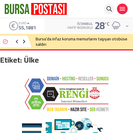
28
°C
ALTIN
İSTANBUL
6.660,55
HAFIF YAĞMURLU
Bursa’da cadde ortasında bıçaklı kavga
Etiket:
Ülke