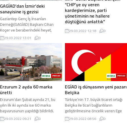
“CHP’ye oy veren
GAGİAD’dan İzmir’deki
kardeşlerimize, parti
sanayisine iş gezisi
yönetiminin ne hallere
Gaziantep Genç İş İnsanları
düştüğünü anlattık”
Derneği(GAGİAD) Başkanı Cihan
Milliyetçi Hareket Partisi Genel
Koçer ve beraberindeki heyet,
29.03.2022 12:18
0
Başkanı Devlet Bahçeli, “CHP’ye oy
İzmir’e düzenlediği iş gezisinde
29.03.2022 13:01
0
veren kardeşlerimize, parti
otomotiv, enerji ...
yönetiminin ne hallere düştüğünü,
kimlerin ve ...
Erzurum 2 ayda 60 marka
EGİAD iş dünyasının yeni pazarı
üretti
Belçika
Erzurum’dan Şubat ayında 21, bu
Türkiye’nin 17. büyük ticaret ortağı
yılın ilk iki ayında ise 60 marka
Belçika ile ticari bağlantıların
başvurusunun yapıldığı bildirildi.
geliştirilmesine öncelik veren Ege
Erzurum marka başvuru sayısı
Genç İş İnsanları Derneği (EGİAD) iş
29.03.2022 09:21
0
29.03.2022 08:56
0
yüksekliği ...
...