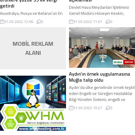
getirdi
Devlet Hava Meydanları İşletmesi
Avustralya, Rusya ve Belarus’un En
Genel Müdürü Hüseyin Keskin,
Çok Tercih Edilen Ülke (MFN)
geçtiğimiz gün imzaları atılan Antalya
31.03.2022 12:06
0
31.03.2022 11:01
0
listesinden çıkarılacağını ve iki
Havalimanı Projesi Kamu-Özel
ülkeden yapılacak tüm ithalatlara
İşbirliği ...
yüzde 35 ek ...
MOBİL REKLAM
ALANI
Aydın’ın örnek uygulamasına
Muğla talip oldu
Aydın’da ülke genelinde örnek teşkil
eden Engelli ve Süreğen Hastalıklar
Bilgi Yönetim Sistemi, engelli ve
kronik rahatsızlığı olan vatandaşların
31.03.2022 10:27
0
...