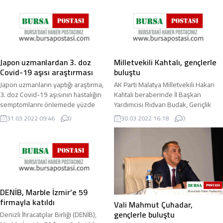
Japon uzmanlardan 3. doz
Milletvekili Kahtalı, gençlerle
Covid-19 aşısı araştırması
buluştu
Japon uzmanların yaptığı araştırma,
AK Parti Malatya Milletvekili Hakan
3. doz Covid-19 aşısının hastalığın
Kahtalı beraberinde İl Başkan
semptomlarını önlemede yüzde
Yardımcısı Rıdvan Budak, Gençlik
68.7 etkili olduğunu ortaya koydu.
Kolları Başkanı Muhammed Sinan
31.03.2022 09:46
0
30.03.2022 16:18
0
Covid-19 ...
Özhüsrev ve ...
DENİB, Marble İzmir’e 59
firmayla katıldı
Vali Mahmut Çuhadar,
gençlerle buluştu
Denizli İhracatçılar Birliği (DENİB),