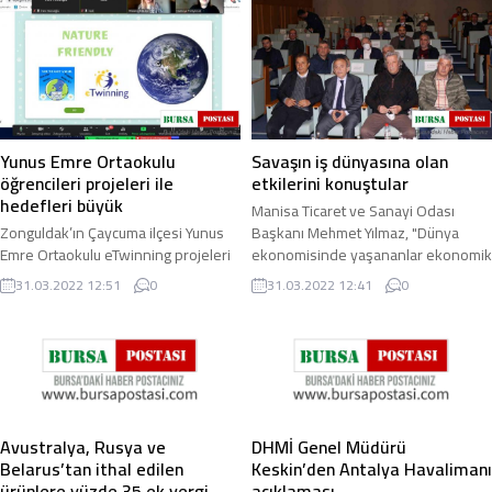
yönelik 24 ...
Yunus Emre Ortaokulu
Savaşın iş dünyasına olan
öğrencileri projeleri ile
etkilerini konuştular
hedefleri büyük
Manisa Ticaret ve Sanayi Odası
Zonguldak’ın Çaycuma ilçesi Yunus
Başkanı Mehmet Yılmaz, "Dünya
Emre Ortaokulu eTwinning projeleri
ekonomisinde yaşananlar ekonomik
ile dünyaya açılmaya devam ediyor.
olarak büyük bir belirsizliğe yol açtı.
31.03.2022 12:51
0
31.03.2022 12:41
0
2021-2022 Eğitim-öğretim yılında
Tüm bu ...
Yunus ...
Avustralya, Rusya ve
DHMİ Genel Müdürü
Belarus’tan ithal edilen
Keskin’den Antalya Havalimanı
ürünlere yüzde 35 ek vergi
açıklaması