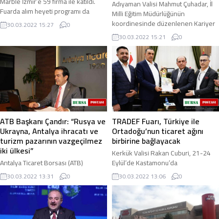
Marble İzmir’e 59 firma ile katıldı.
Adıyaman Valisi Mahmut Çuhadar, İl
Fuarda alım heyeti programı da
Milli Eğitim Müdürlüğünün
düzenleyen DENİB, sektörü daha
koordinesinde düzenlenen Kariyer
30.03.2022 15:27
0
detaylı ...
Günleri Gençlik Buluşmaları
30.03.2022 15:21
0
çerçevesinde, Adıyaman ...
ATB Başkanı Çandır: “Rusya ve
TRADEF Fuarı, Türkiye ile
Ukrayna, Antalya ihracatı ve
Ortadoğu’nun ticaret ağını
turizm pazarının vazgeçilmez
birbirine bağlayacak
iki ülkesi”
Kerkük Valisi Rakan Cuburi, 21-24
Antalya Ticaret Borsası (ATB)
Eylül’de Kastamonu’da
Yönetim Kurulu Başkanı Ali Çandır,
gerçekleşecek Türkiye-Ortadoğu
30.03.2022 13:31
0
30.03.2022 13:06
0
Rusya ve Ukrayna’nın ihracat ve
Ticaret Fuarına katılım sağlayacağını
turizm pazarı için vazgeçilmez iki
bildirerek, “Bu ...
ülke olduğunu ...