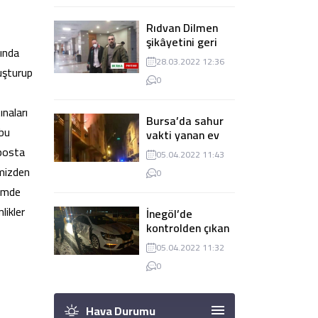
Rıdvan Dilmen
şikâyetini geri
kında
çekti, dava
28.03.2022 12:36
düşürüldü
luşturup
0
ınaları
Bursa’da sahur
 bu
vakti yanan ev
panik
 posta
05.04.2022 11:43
yaşanmasına
emizden
0
sebep oldu
hemde
likler
İnegöl’de
kontrolden çıkan
tır 2 otomobile
05.04.2022 11:32
çarptı
0
Hava Durumu