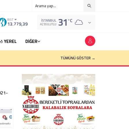
31
°C
BIST
İSTANBUL
13.779,39
AZ BULUTLU
YEREL
DİĞER
TÜMÜNÜ GÖSTER →
021-