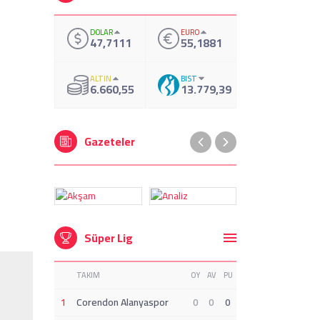
DOLAR
EURO
47,7111
55,1881
ALTIN
BIST
6.660,55
13.779,39
Gazeteler
Süper Lig
TAKIM
OY
AV
PU
1
Corendon Alanyaspor
0
0
0