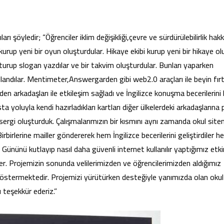
ı şöyledir; “Öğrenciler iklim değişikliği,çevre ve sürdürülebilirlik hak
kurup yeni bir oyun oluşturdular. Hikaye ekibi kurup yeni bir hikaye o
uşturup slogan yazdılar ve bir takvim oluşturdular. Bunları yaparken
landılar. Mentimeter,Answergarden gibi web2.0 araçları ile beyin fırt
rden arkadaşları ile etkileşim sağladı ve İngilizce konuşma becerilerini
ta yoluyla kendi hazırladıkları kartları diğer ülkelerdeki arkadaşlarına
l sergi oluşturduk. Çalışmalarımızın bir kısmını aynı zamanda okul sit
birlerine mailler göndererek hem İngilizce becerilerini geliştirdiler 
t Gününü kutlayıp nasıl daha güvenli internet kullanılır yaptığımız etkin
iler. Projemizin sonunda velilerimizden ve öğrencilerimizden aldığımız
 göstermektedir. Projemizi yürütürken desteğiyle yanımızda olan okul
teşekkür ederiz.”