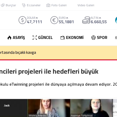
Burçlar
Eczaneler
Foto Galeri
Video Galeri
DOLAR
EURO
ALTIN
47,7111
55,1881
6.660,55
ASAYİŞ
GÜNCEL
EKONOMİ
SPOR
rtasında bıçaklı kavga
leri projeleri ile hedefleri büyük
kulu eTwinning projeleri ile dünyaya açılmaya devam ediyor. 2