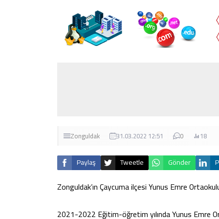
Zonguldak
31.03.2022 12:51
0
18
Paylaş
Tweetle
Gönder
P
Zonguldak’ın Çaycuma ilçesi Yunus Emre Ortaokulu
2021-2022 Eğitim-öğretim yılında Yunus Emre Ortao