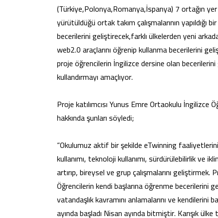
(Türkiye,Polonya,Romanya,İspanya) 7 ortağın yer ald
yürütüldüğü ortak takım çalışmalarının yapıldığı bir 
becerilerini geliştirecek,farklı ülkelerden yeni arka
web2.0 araçlarını öğrenip kullanma becerilerini geli
proje öğrencilerin İngilizce dersine olan becerilerini
kullandırmayı amaçlıyor.
Proje katılımcısı Yunus Emre Ortaokulu İngilizce Ö
hakkında şunları söyledi;
“Okulumuz aktif bir şekilde eTwinning faaliyetleri
kullanımı, teknoloji kullanımı, sürdürülebilirlik ve i
artırıp, bireysel ve grup çalışmalarını geliştirmek.
Öğrencilerin kendi başlarına öğrenme becerilerini g
vatandaşlık kavramını anlamalarını ve kendilerini b
ayında başladı Nisan ayında bitmiştir. Karışık ülke ta