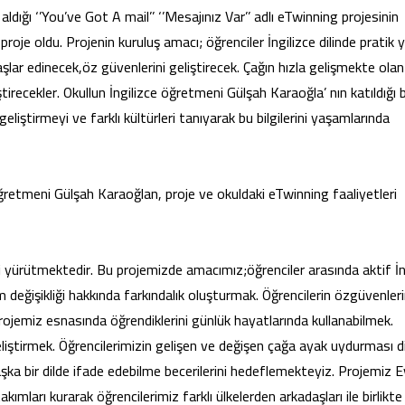
ığı ‘’You’ve Got A mail’’ ‘’Mesajınız Var’’ adlı eTwinning projesinin
proje oldu. Projenin kuruluş amacı; öğrenciler İngilizce dilinde pratik
daşlar edinecek,öz güvenlerini geliştirecek. Çağın hızla gelişmekte olan
ştirecekler. Okullun İngilizce öğretmeni Gülşah Karaoğla’ nın katıldığı 
 geliştirmeyi ve farklı kültürleri tanıyarak bu bilgilerini yaşamlarında
ğretmeni Gülşah Karaoğlan, proje ve okuldaki eTwinning faaliyetleri
ni yürütmektedir. Bu projemizde amacımız;öğrenciler arasında aktif İn
klim değişikliği hakkında farkındalık oluşturmak. Öğrencilerin özgüvenleri
 Projemiz esnasında öğrendiklerini günlük hayatlarında kullanabilmek.
eliştirmek. Öğrencilerimizin gelişen ve değişen çağa ayak uydurması di
aşka bir dilde ifade edebilme becerilerini hedeflemekteyiz. Projemiz E
kımları kurarak öğrencilerimiz farklı ülkelerden arkadaşları ile birlikte