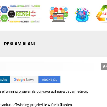
Bursa’da cadde ortasınd
kavga
REKLAM ALANI
A
+
aylaş
ABONE OL
 eTwinning projeleri ile dünyaya açılmaya devam ediyor.
kulu eTwinning projeleri ile 4 farklı ülkeden