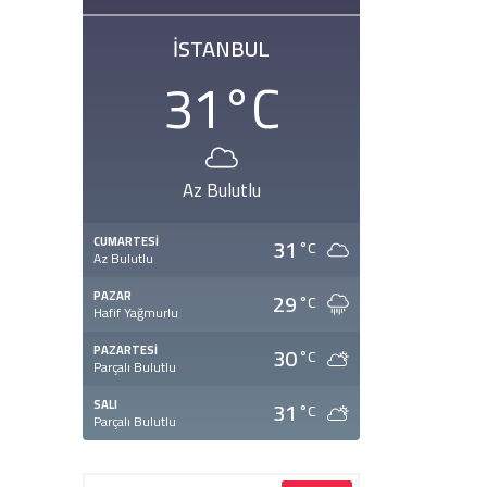
İSTANBUL
31
°C
Az Bulutlu
31
CUMARTESI
°C
Az Bulutlu
29
PAZAR
°C
Hafif Yağmurlu
30
PAZARTESI
°C
Parçalı Bulutlu
31
SALI
°C
Parçalı Bulutlu