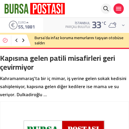
33
°C
EURO
İSTANBUL
55,1881
PARÇALI BULUTLU
Bursa’da infaz koruma memurlarını taşıyan otobüse
saldırı
Kapısına gelen patili misafirleri geri
çevirmiyor
Kahramanmaraş’ta bir iç mimar, iş yerine gelen sokak kedisini
sahipleniyor, kapısına gelen diğer kedilere ise mama ve su
veriyor. Dulkadiroğlu …