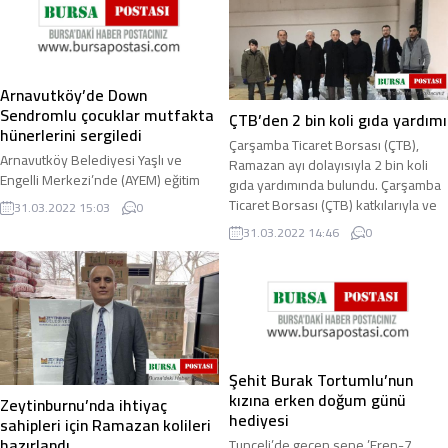
Arnavutköy’de Down
Sendromlu çocuklar mutfakta
ÇTB’den 2 bin koli gıda yardımı
hünerlerini sergiledi
Çarşamba Ticaret Borsası (ÇTB),
Arnavutköy Belediyesi Yaşlı ve
Ramazan ayı dolayısıyla 2 bin koli
Engelli Merkezi’nde (AYEM) eğitim
gıda yardımında bulundu. Çarşamba
gören down sendromlu çocuklar,
Ticaret Borsası (ÇTB) katkılarıyla ve
31.03.2022 15:03
0
Down Sendromu farkındalık haftası
...
31.03.2022 14:46
0
çerçevesinde ...
Şehit Burak Tortumlu’nun
kızına erken doğum günü
Zeytinburnu’nda ihtiyaç
hediyesi
sahipleri için Ramazan kolileri
hazırlandı
Tunceli’de geçen sene ’Eren-7