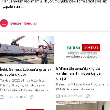
Henüz yorum yapılmamış. İlk yorumu yukarıdaki form aracılığıyla siz
yapabilirsiniz.
Benzer Konular
BM’nin Ukrayna’daki gıda
İyilik Gemisi, Lübnan’a gitmek
yardımları 1 milyon kişiye
için yola çıkıyor
ulaştı
Türkiye, 2022 yılında Afganistan,
Birleşmiş Milletler Gıda Programı’nın
Filistin, Ukrayna, Bangladeş ve
(WFP) Ukrayna’daki savaş
İdlib’le birlikte Lübnan halkının da
mağdurlarına gıda yardımı 1 milyon
yanında olmak için hazırladığı İyilik ...
31.03.2022 15:06
0
31.03.2022 18:16
0
kişiye ulaştı. Rusya’nın Ukrayna’ya
yönelik 24 ...