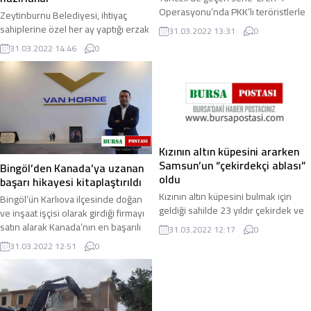
Operasyonu’nda PKK’lı teröristlerle
Zeytinburnu Belediyesi, ihtiyaç
çıkan çatışmada şehit olan Uzman
sahiplerine özel her ay yaptığı erzak
31.03.2022 13:31
0
Çavuş Burak Tortumlu adına
yardımlarını 11 Ayın Sultanı
31.03.2022 14:46
0
kütüphane kuruldu ...
Ramazan ayında da devam ettiriyor.
Zeytinburnu ...
Kızının altın küpesini ararken
Samsun’un “çekirdekçi ablası”
Bingöl’den Kanada’ya uzanan
oldu
başarı hikayesi kitaplaştırıldı
Kızının altın küpesini bulmak için
Bingöl’ün Karlıova ilçesinde doğan
geldiği sahilde 23 yıldır çekirdek ve
ve inşaat işçisi olarak girdiği firmayı
su satan Hatice Aydın, Samsun’un
satın alarak Kanada’nın en başarılı
31.03.2022 12:17
0
"çekirdekçi ablası" olarak hafızalara
50 şirketi arasına sokan Fesih ...
31.03.2022 12:51
0
...