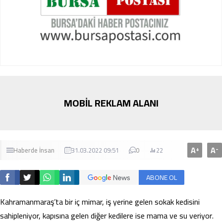
MOBİL REKLAM ALANI
A
A
+
-
Haberde İnsan
31.03.2022 09:51
0
22
ABONE OL
Kahramanmaraş’ta bir iç mimar, iş yerine gelen sokak kedisini
sahipleniyor, kapısına gelen diğer kedilere ise mama ve su veriyor.