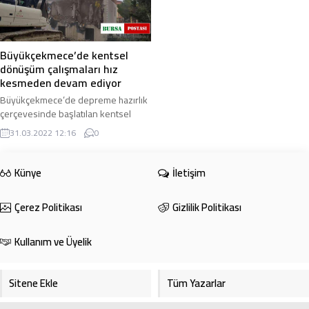
Büyükçekmece’de kentsel
dönüşüm çalışmaları hız
kesmeden devam ediyor
Büyükçekmece’de depreme hazırlık
çerçevesinde başlatılan kentsel
dönüşüm çalışmaları hız kesmeden
31.03.2022 12:16
0
devam ediyor. Riskli olduğu
belirlenen 28 blok ...
Künye
İletişim
Çerez Politikası
Gizlilik Politikası
Kullanım ve Üyelik
Sitene Ekle
Tüm Yazarlar