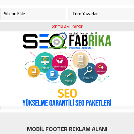
Sitene Ekle
Tüm Yazarlar
REKLAMI KAPAT
Gazete Manşetleri
Foto Galeri
Video Galeri
Bursa Haberleri
Bursa Hava Durumu
Bursaspor
Asayiş
Ekonomi
Haberde İnsan
Köşe Yazarları
Magazin
Video Galeri
Yerel
MOBİL FOOTER REKLAM ALANI