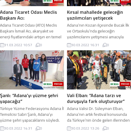
Adana Ticaret Odası Meclis
Kırsal mahallede geleceğin
Başkanı Acı:
yazılımcıları yetişecek
Adana Ticaret Odası (ATO) Meclis
Adana’nın Kozan ilçesinde Bucak İlk
Başkanı İsmail Acı, akaryakıt ve
ve Ortaokulu’nda geleceğin
enerji fiyatlarındaki artışın en temel
yazılımcılarını yetişmesi amacıyla
zorunlu gıda giderleri başta olmak ...
robotik kodlama sınıfı açıldı. "Bilim
31.03.2022 10:57
0
30.03.2022 16:31
0
sınıfı ...
Şanlı: “Adana’yı yüzme şehri
Vali Elban: “Adana tarzı ve
yapacağız”
duruşuyla fark oluşturuyor”
Türkiye Yüzme Federasyonu Adana İl
Adana Valisi Dr. Süleyman Elban,
Temsilcisi Sabri Şanlı, Adana’yı
Adana’nın artık festival konusunda
yüzme şehri yapacaklarını söyledi.
da Türkiye’nin önde gelen illerinden
Şanlı, Adana’nın son dönemde
birisi olduğunu söyledi. 23- 27 Mart
30.03.2022 14:31
0
30.03.2022 13:26
0