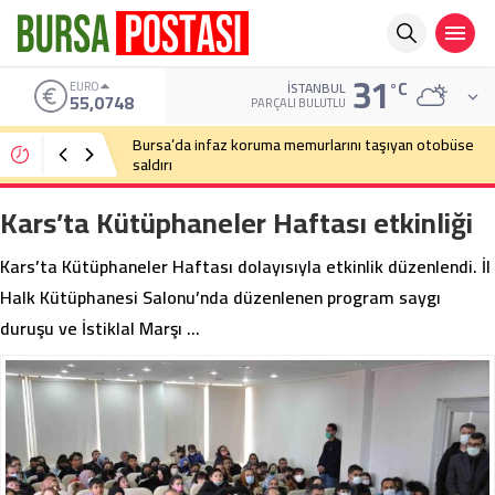
31
°C
ALTIN
İSTANBUL
6.623,43
PARÇALI BULUTLU
Bursa’da cadde ortasında bıçaklı kavga
Kars’ta Kütüphaneler Haftası etkinliği
Kars’ta Kütüphaneler Haftası dolayısıyla etkinlik düzenlendi. İl
Halk Kütüphanesi Salonu’nda düzenlenen program saygı
duruşu ve İstiklal Marşı …