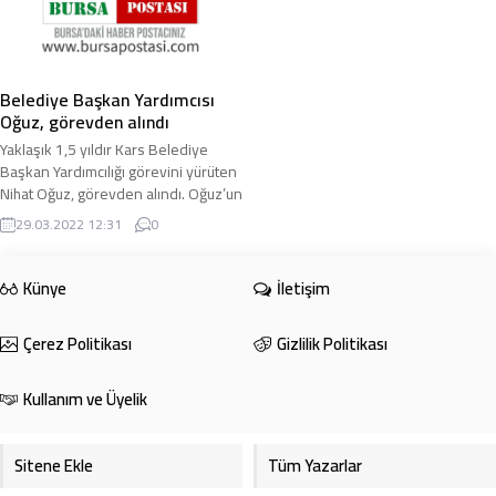
Belediye Başkan Yardımcısı
Oğuz, görevden alındı
Yaklaşık 1,5 yıldır Kars Belediye
Başkan Yardımcılığı görevini yürüten
Nihat Oğuz, görevden alındı. Oğuz’un
yerine Serdar Kotan getirildi. Nihat ...
29.03.2022 12:31
0
Künye
İletişim
Çerez Politikası
Gizlilik Politikası
Kullanım ve Üyelik
Sitene Ekle
Tüm Yazarlar