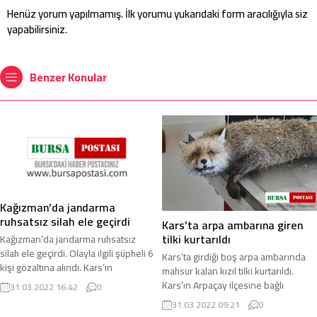
Henüz yorum yapılmamış. İlk yorumu yukarıdaki form aracılığıyla siz
yapabilirsiniz.
Benzer Konular
Kağızman’da jandarma
ruhsatsız silah ele geçirdi
Kars’ta arpa ambarına giren
tilki kurtarıldı
Kağızman’da jandarma ruhsatsız
silah ele geçirdi. Olayla ilgili şüpheli 6
Kars’ta girdiği boş arpa ambarında
kişi gözaltına alındı. Kars’ın
mahsur kalan kızıl tilki kurtarıldı.
Kağızman İlçesi’nde jandarma
Kars’ın Arpaçay ilçesine bağlı
31.03.2022 16:42
0
ekiplerince ...
Kuyucuk köyünde arpa ambarında
31.03.2022 09:21
0
tilkinin ...