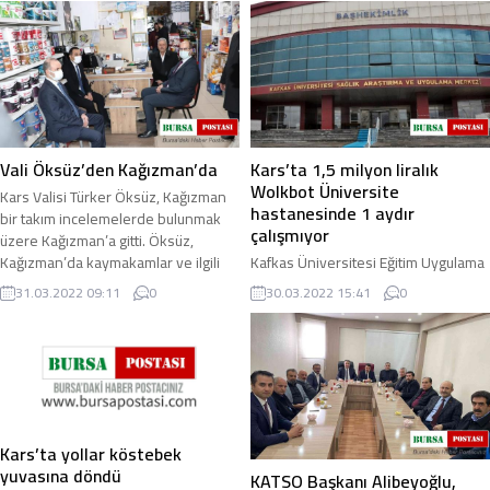
Vali Öksüz’den Kağızman’da
Kars’ta 1,5 milyon liralık
Wolkbot Üniversite
Kars Valisi Türker Öksüz, Kağızman
hastanesinde 1 aydır
bir takım incelemelerde bulunmak
çalışmıyor
üzere Kağızman’a gitti. Öksüz,
Kağızman’da kaymakamlar ve ilgili
Kafkas Üniversitesi Eğitim Uygulama
kurum ...
ve Araştırma Hastanesi bünyesinde
31.03.2022 09:11
0
30.03.2022 15:41
0
hizmet veren a zamanın parasıyla
yaklaşık 1,5 milyon TL.’ye mal olan ...
Kars’ta yollar köstebek
yuvasına döndü
KATSO Başkanı Alibeyoğlu,