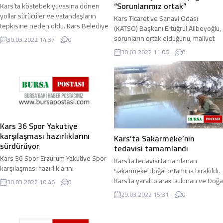
“Sorunlarımız ortak”
Kars’ta köstebek yuvasına dönen
yollar sürücüler ve vatandaşların
Kars Ticaret ve Sanayi Odası
tepkisine neden oldu. Kars Belediye
(KATSO) Başkanı Ertuğrul Alibeyoğlu,
Başkanlığı’nca yapılan yollar kışı ...
sorunların ortak olduğunu, maliyet
30.03.2022 14:37
0
artışları ve karlılık oranlarındaki ...
30.03.2022 11:06
0
Kars 36 Spor Yakutiye
karşılaşması hazırlıklarını
Kars’ta Sakarmeke’nin
sürdürüyor
tedavisi tamamlandı
Kars 36 Spor Erzurum Yakutiye Spor
Kars’ta tedavisi tamamlanan
karşılaşması hazırlıklarını
Sakarmeke doğal ortamına bırakıldı.
sürdürüyor. Bölgesel Amatör Lig
Kars’ta yaralı olarak bulunan ve Doğa
30.03.2022 10:46
0
(BAL) Ligi 2’inci Bölge, 3’üncü grupta
Koruma Milli Parklar (DKMP) Kars
29.03.2022 15:31
0
yer alan ...
Şube ...