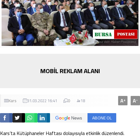
MOBİL REKLAM ALANI
A
A
+
-
Kars
31.03.2022 16:41
0
18
ABONE OL
Kars’ta Kütüphaneler Haftası dolayısıyla etkinlik düzenlendi.