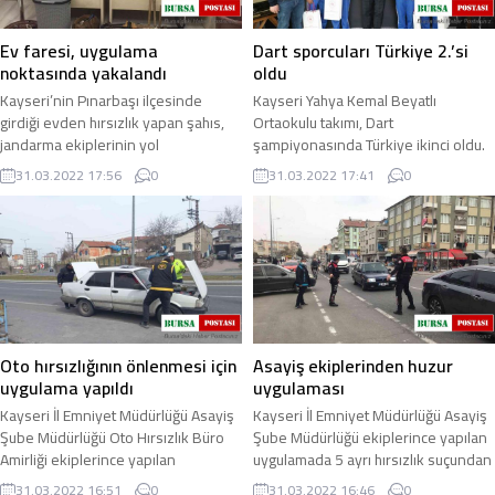
Ev faresi, uygulama
Dart sporcuları Türkiye 2.’si
noktasında yakalandı
oldu
Kayseri’nin Pınarbaşı ilçesinde
Kayseri Yahya Kemal Beyatlı
girdiği evden hırsızlık yapan şahıs,
Ortaokulu takımı, Dart
jandarma ekiplerinin yol
şampiyonasında Türkiye ikinci oldu.
kontrolünde yakalandı. Pınarbaşı İlçe
Konya’da gerçekleştirilen Okul
31.03.2022 17:56
0
31.03.2022 17:41
0
Jandarma ...
Sporları Dart Yıldızlar ...
Oto hırsızlığının önlenmesi için
Asayiş ekiplerinden huzur
uygulama yapıldı
uygulaması
Kayseri İl Emniyet Müdürlüğü Asayiş
Kayseri İl Emniyet Müdürlüğü Asayiş
Şube Müdürlüğü Oto Hırsızlık Büro
Şube Müdürlüğü ekiplerince yapılan
Amirliği ekiplerince yapılan
uygulamada 5 ayrı hırsızlık suçundan
uygulamada 148 araç ile 158 şahıs
aranması olan bir kişi yakalandı ...
31.03.2022 16:51
0
31.03.2022 16:46
0