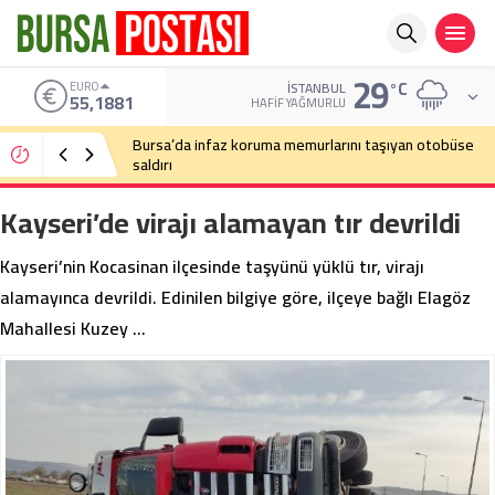
29
°C
ALTIN
İSTANBUL
6.660,55
HAFIF YAĞMURLU
Bursa’da cadde ortasında bıçaklı kavga
Kayseri’de virajı alamayan tır devrildi
Kayseri’nin Kocasinan ilçesinde taşyünü yüklü tır, virajı
alamayınca devrildi. Edinilen bilgiye göre, ilçeye bağlı Elagöz
Mahallesi Kuzey …