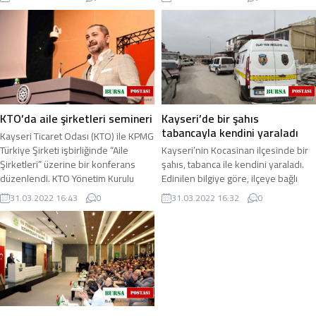
incelenirken ...
KTO’da aile şirketleri semineri
Kayseri’de bir şahıs
tabancayla kendini yaraladı
Kayseri Ticaret Odası (KTO) ile KPMG
Türkiye Şirketi işbirliğinde “Aile
Kayseri’nin Kocasinan ilçesinde bir
Şirketleri” üzerine bir konferans
şahıs, tabanca ile kendini yaraladı.
düzenlendi. KTO Yönetim Kurulu
Edinilen bilgiye göre, ilçeye bağlı
Üyesi ...
Argıncık Kayabaşı Mahallesi 6386 ...
31.03.2022 16:43
0
31.03.2022 16:32
0