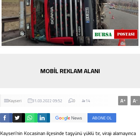
MOBİL REKLAM ALANI
A
A
+
-
Kayseri
31.03.2022 09:52
0
14
ABONE OL
Kayseri’nin Kocasinan ilçesinde taşyünü yüklü tır, virajı alamayınca