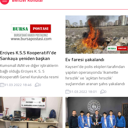
Benzer Konular
Erciyes K.S.S Kooperatifi’de
Sarıkaya yeniden başkan
Ev faresi yakalandı
Kumsmall AVM ve diğer iştiraklerin
Kayseri’de polis ekipleri tarafından
bağlı olduğu Erciyes K. S. S
yapılan operasyonda ’ikamette
Kooperatifi Genel Kurulunda resmi
hırsızlık’ ve ’açıktan hırsızlık’
olmayan sonuçlara göre Ercan
suçlarından aranan şahıs yakalandı
31.03.2022 18:46
0
Sarıkaya yeniden ...
...
31.03.2022 18:01
0