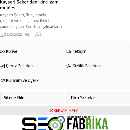
Kayseri Şeker’den ikinci zam
müjdesi
Kayseri Şeker, üç ay arayla
çalışanların maaşlarına ikinci
zammını yaptı. Sendikalı çalışanların
ücretlerine yüzde 8 ila 13 oranında
31.03.2022 16:31
0
zam ...
Künye
İletişim
Çerez Politikası
Gizlilik Politikası
Kullanım ve Üyelik
Sitene Ekle
Tüm Yazarlar
REKLAMI KAPAT
Gazete Manşetleri
Foto Galeri
Video Galeri
Bursa Haberleri