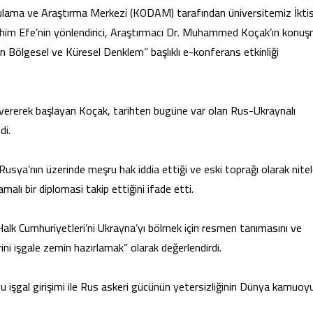
gulama ve Araştırma Merkezi (KODAM) tarafından üniversitemiz İktis
brahim Efe’nin yönlendirici, Araştırmacı Dr. Muhammed Koçak’ın konuş
n Bölgesel ve Küresel Denklem” başlıklı e-konferans etkinliği
 vererek başlayan Koçak, tarihten bugüne var olan Rus-Ukraynalı
di.
Rusya’nın üzerinde meşru hak iddia ettiği ve eski toprağı olarak nitel
alı bir diplomasi takip ettiğini ifade etti.
k Cumhuriyetleri’ni Ukrayna’yı bölmek için resmen tanımasını ve
i işgale zemin hazırlamak” olarak değerlendirdi.
 işgal girişimi ile Rus askeri gücünün yetersizliğinin Dünya kamuoy