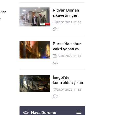
Rıdvan Dilmen
ları
şikâyetini geri
r
çekti, dava
28.03.2022 12:36
düşürüldü
0
Bursa’da sahur
vakti yanan ev
panik
05.04.2022 11:43
yaşanmasına
0
sebep oldu
İnegöl’de
kontrolden çıkan
tır 2 otomobile
05.04.2022 11:32
çarptı
0
Hava Durumu