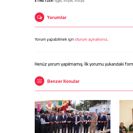
ETİKETLER:
İşgal
,
Koçak
,
Rusya
Yorumlar
Yorum yapabilmek için
oturum açmalısınız
.
Henüz yorum yapılmamış. İlk yorumu yukarıdaki form ar
Benzer Konular