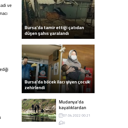
adi ve
macı
Bursa’da tamir ettiği çatıdan
düşen şahıs yaralandı
ediği
Bursa’da böcek ilacı yiyen çocuk
zehirlendi
Mudanya’da
kayalıklardan
atlayarak intihar
07.04.2022 00:21
u
eden genç ölü
0
bulundu