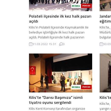
Polateli ilçesinde ilk kez halk pazarı
Jandar
açıldı
eğitim
Kilis’in Polateli ilçesinde Kaymakamlık ile
Kilis’t
belediye işbirliğiyle ilk kez halk pazarı
Müdürlü
açıldı. Polateli ilçesinde halk pazarının
bulgula
açılışında ...
verdi. İ
31.03.2022 15:31
0
30.03
Kilis’te “Darısı Başımıza” isimli
Kilis’t
tiyatro oyunu sergilendi
Kilis’te
Kilis Kent Konseyi tarafından organize
yangın 