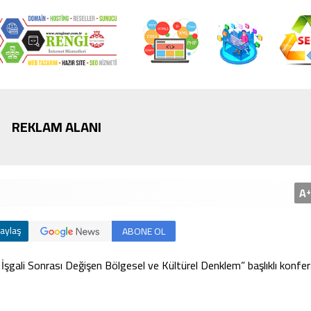
Bursa’da cadde ortasınd
kavga
REKLAM ALANI
A
+
aylaş
ABONE OL
ı İşgali Sonrası Değişen Bölgesel ve Kültürel Denklem” başlıklı konfe