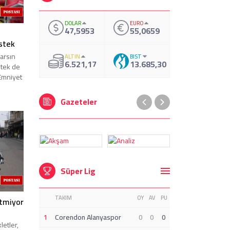
DOLAR
EURO
47,5953
55,0659
stek
varsın
ALTIN
BIST
6.521,17
13.685,30
tek de
 Emniyet
Gazeteler
Süper Lig
TAKIM
OY
AV
PU
itmiyor
1
Corendon Alanyaspor
0
0
0
letler,