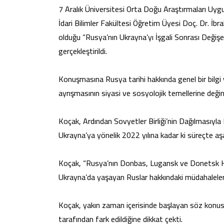
7 Aralık Üniversitesi Orta Doğu Araştırmaları Uy
İdari Bilimler Fakültesi Öğretim Üyesi Doç. Dr. İ
olduğu “Rusya’nın Ukrayna’yı İşgali Sonrası Değişe
gerçekleştirildi.
Konuşmasına Rusya tarihi hakkında genel bir bilgi
ayrışmasının siyasi ve sosyolojik temellerine değin
Koçak, Ardından Sovyetler Birliği’nin Dağılmasıyla 
Ukrayna’ya yönelik 2022 yılına kadar ki süreçte aşam
Koçak, “Rusya’nın Donbas, Lugansk ve Donetsk Hal
Ukrayna’da yaşayan Ruslar hakkındaki müdahalelerin
Koçak, yakın zaman içerisinde başlayan söz konusu
tarafından fark edildiğine dikkat çekti.