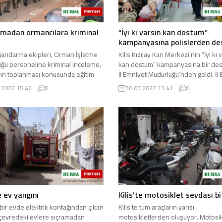
madan ormancılara kriminal
“İyi ki varsın kan dostum”
kampanyasına polislerden de
e, jandarma ekipleri, Orman İşletme
Kilis Kızılay Kan Merkezi’nin “İyi ki 
ğü personeline kriminal inceleme,
kan dostum” kampanyasına bir des
rın toplanması konusunda eğitim
İl Emniyet Müdürlüğü’nden geldi. İl
l Jandarma ...
Müdürlüğü, “İyi ...
.2022 15:42
0
30.03.2022 13:41
0
e ev yangını
Kilis’te motosiklet sevdası b
, bir evde elektrik kontağından çıkan
Kilis’te tüm araçların yarısı
çevredeki evlere sıçramadan
motosikletlerden oluşuyor. Motosik