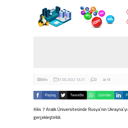
Kilis
31.03.2022 13:21
0
18
Paylaş
Tweetle
Gönder
P
Kilis 7 Aralık Üniversitesinde Rusya`nın Ukrayna`y
gerçekleştirildi.