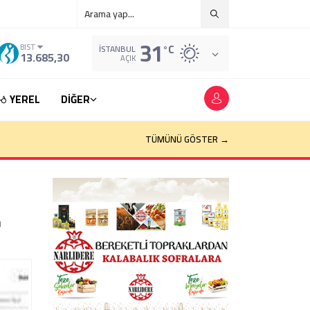
31
°C
BIST
İSTANBUL
13.685,30
AÇIK
YEREL
DİĞER
TÜMÜNÜ GÖSTER →
ı