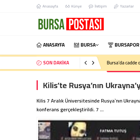
Anasayfa
Künye
İletişim
Yazarlar
ANASAYFA
BURSA
BURSAPOR
SON DAKİKA
Bursa’da kontrol
Kilis’te Rusya’nın Ukrayna’y
Kilis 7 Aralık Üniversitesinde Rusya`nın Ukrayn
konferans gerçekleştirildi. 7 …