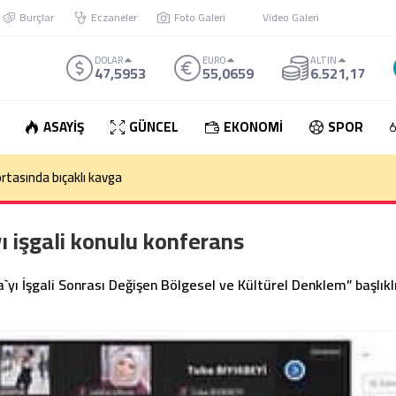
Burçlar
Eczaneler
Foto Galeri
Video Galeri
DOLAR
EURO
ALTIN
47,5953
55,0659
6.521,17
ASAYİŞ
GÜNCEL
EKONOMİ
SPOR
den çıkan otomobil takla attı: 1 Ölü
ı işgali konulu konferans
a`yı İşgali Sonrası Değişen Bölgesel ve Kültürel Denklem” başlıkl