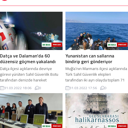
Datça ve Dalaman’da 60
Yunanistan can sallarına
düzensiz göçmen yakalandı
bindirip geri gönderiyor
Datça ilçesi açıklarında devriye
Muğla’nın Marmaris ilçesi açıklarında
görevi yürüten Sahil Güvenlik Botu
Türk Sahil Güvenlik ekipleri
tarafından denizde hareket
tarafından iki ayrı olayda toplam 71
halindeki lastik bot durduruldu. Lastik
düzensiz göçmen kurtarıldı. Öğle ...
31.03.2022 18:06
0
31.03.2022 17:56
0
bot içinde ...