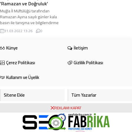
’Ramazan ve Doğruluk’
Muğla İl Müftülüğü tarafından
Ramazan Ayına sayılı günler kala
basın ile tanışma ve bilgilendirme
toplantısı gerçekleştirildi. Muğla İl
31.03.2022 13:26
0
Müftüsü ...
Künye
İletişim
Çerez Politikası
Gizlilik Politikası
Kullanım ve Üyelik
Sitene Ekle
Tüm Yazarlar
REKLAMI KAPAT
Gazete Manşetleri
Foto Galeri
Video Galeri
Bursa Haberleri