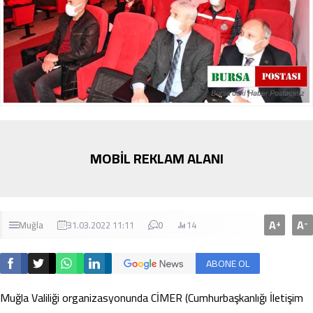
MOBİL REKLAM ALANI
A
A
+
-
Muğla
31.03.2022 11:11
0
14
ABONE OL
Muğla Valiliği organizasyonunda CİMER (Cumhurbaşkanlığı İletişim