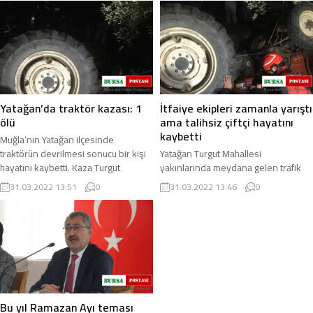
vatandaşları ...
Yatağan’da traktör kazası: 1
İtfaiye ekipleri zamanla yarıştı
ölü
ama talihsiz çiftçi hayatını
kaybetti
Muğla’nın Yatağan ilçesinde
traktörün devrilmesi sonucu bir kişi
Yatağan Turgut Mahallesi
hayatını kaybetti. Kaza Turgut
yakınlarında meydana gelen trafik
Mahallesi Katrancı Hacı Bayramlar
kazasında traktörün altında kalan
31.03.2022 13:51
0
31.03.2022 13:46
0
yol ayrımında ...
çiftçi hayatını kaybetti. İtfaiye
ekiplerinin adeta ...
Bu yıl Ramazan Ayı teması