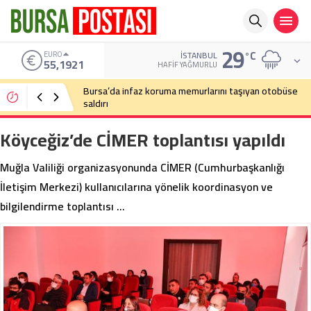
29
°C
ALTIN
İSTANBUL
6.659,09
HAFIF YAĞMURLU
Bursa’da cadde ortasında bıçaklı kavga
Köyceğiz’de CİMER toplantısı yapıldı
Muğla Valiliği organizasyonunda CİMER (Cumhurbaşkanlığı
İletişim Merkezi) kullanıcılarına yönelik koordinasyon ve
bilgilendirme toplantısı …