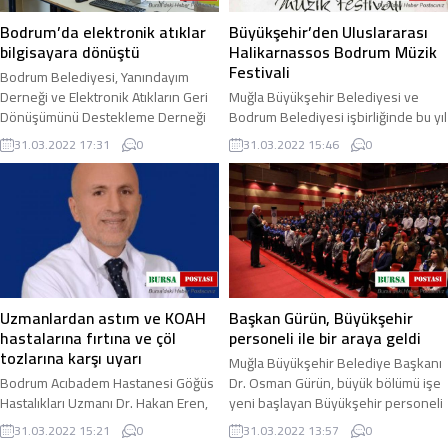
Bodrum’da elektronik atıklar
Büyükşehir’den Uluslararası
bilgisayara dönüştü
Halikarnassos Bodrum Müzik
Festivali
Bodrum Belediyesi, Yanındayım
Derneği ve Elektronik Atıkların Geri
Muğla Büyükşehir Belediyesi ve
Dönüşümünü Destekleme Derneği
Bodrum Belediyesi işbirliğinde bu yıl
(EAGD) işbirliğinde gerçekleştirilen "
ilk kez Uluslararası Halikarnassos
31.03.2022 17:31
0
31.03.2022 15:46
0
Geleceğe ...
Bodrum Müzik Festivali
düzenleniyor. 4-5 ...
Uzmanlardan astım ve KOAH
Başkan Gürün, Büyükşehir
hastalarına fırtına ve çöl
personeli ile bir araya geldi
tozlarına karşı uyarı
Muğla Büyükşehir Belediye Başkanı
Bodrum Acıbadem Hastanesi Göğüs
Dr. Osman Gürün, büyük bölümü işe
Hastalıkları Uzmanı Dr. Hakan Eren,
yeni başlayan Büyükşehir personeli
bugün ve yarın gerçekleşeceği
ile bir araya geldi. Başkan Gürün ...
31.03.2022 15:21
0
31.03.2022 13:57
0
belirtilen çöl fırtınasına karşı