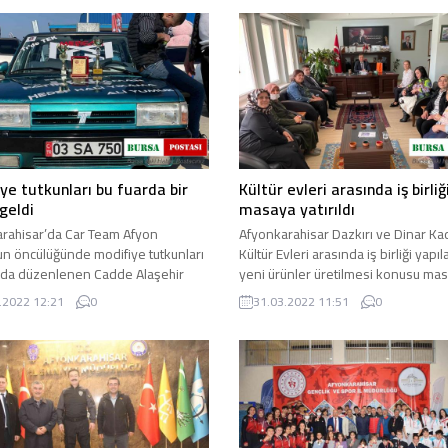
ye tutkunları bu fuarda bir
Kültür evleri arasında iş birliğ
geldi
masaya yatırıldı
rahisar’da Car Team Afyon
Afyonkarahisar Dazkırı ve Dinar Ka
n öncülüğünde modifiye tutkunları
Kültür Evleri arasında iş birliği yapıl
da düzenlenen Cadde Alaşehir
yeni ürünler üretilmesi konusu ma
 katılarak kenti temsil ...
yatırıldı. Dazkırı Kadın ...
.2022 12:21
0
31.03.2022 11:51
0