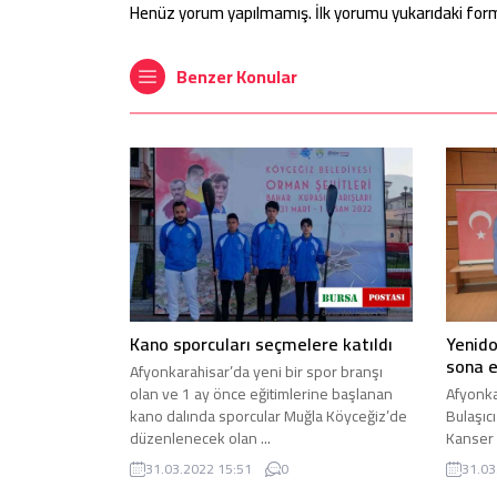
Henüz yorum yapılmamış. İlk yorumu yukarıdaki form ar
Benzer Konular
Kano sporcuları seçmelere katıldı
Yenido
sona e
Afyonkarahisar’da yeni bir spor branşı
olan ve 1 ay önce eğitimlerine başlanan
Afyonka
kano dalında sporcular Muğla Köyceğiz’de
Bulaşıc
düzenlenecek olan ...
Kanser 
‘Yenido
31.03.2022 15:51
0
31.03