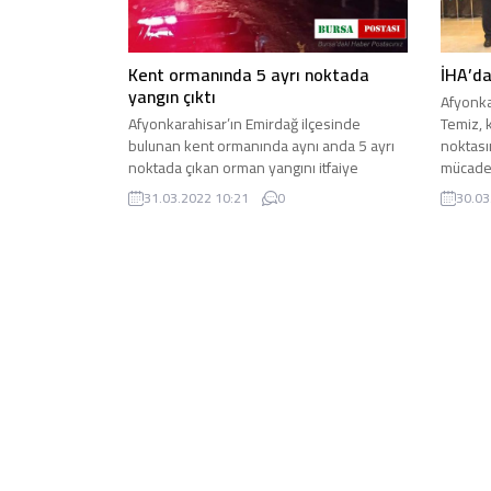
Kent ormanında 5 ayrı noktada
İHA’da
yangın çıktı
Afyonka
Afyonkarahisar’ın Emirdağ ilçesinde
Temiz, 
bulunan kent ormanında aynı anda 5 ayrı
noktası
noktada çıkan orman yangını itfaiye
mücadel
ekipleri tarafından büyümeden ...
31.03.2022 10:21
0
30.03