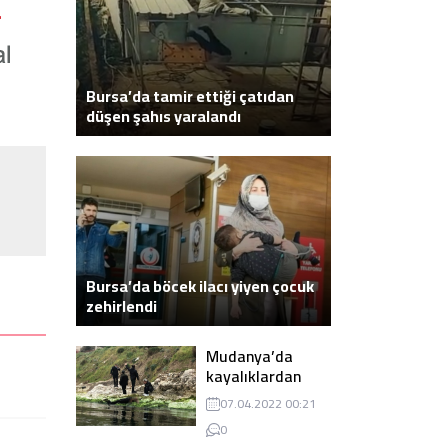
Bursa’da tamir ettiği çatıdan
düşen şahıs yaralandı
Bursa’da böcek ilacı yiyen çocuk
zehirlendi
Mudanya’da
kayalıklardan
atlayarak intihar
07.04.2022 00:21
eden genç ölü
0
bulundu