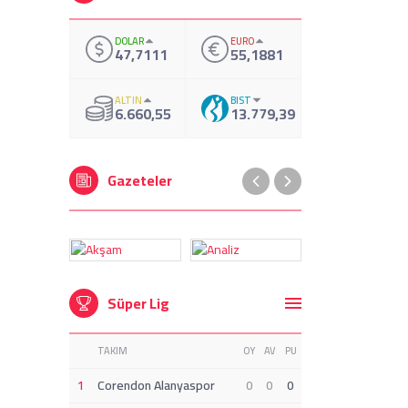
DOLAR
EURO
47,7111
55,1881
ALTIN
BIST
6.660,55
13.779,39
Gazeteler
Süper Lig
TAKIM
OY
AV
PU
1
Corendon Alanyaspor
0
0
0