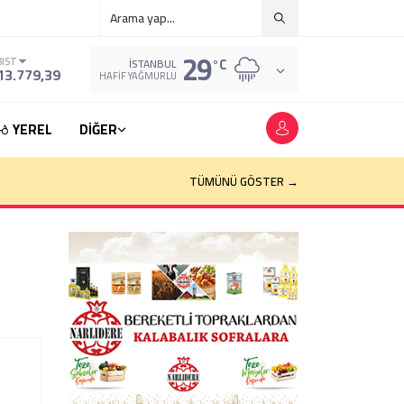
29
°C
BIST
İSTANBUL
13.779,39
HAFIF YAĞMURLU
YEREL
DİĞER
TÜMÜNÜ GÖSTER →