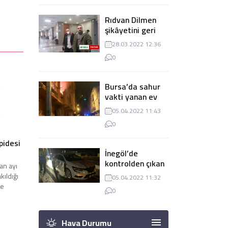
Rıdvan Dilmen
şikâyetini geri
çekti, dava
28.03.2022 12:36
düşürüldü
0
Bursa’da sahur
vakti yanan ev
panik
05.04.2022 11:43
yaşanmasına
0
sebep oldu
pidesi
İnegöl’de
kontrolden çıkan
an ayı
tır 2 otomobile
kıldığı
05.04.2022 11:32
çarptı
ve
0
Hava Durumu