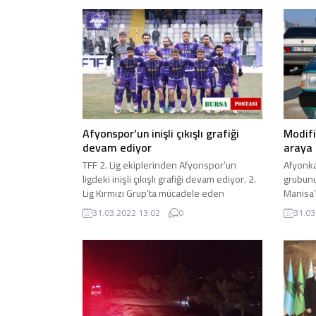
Afyonspor’un inişli çıkışlı grafiği
Modifi
devam ediyor
araya 
TFF 2. Lig ekiplerinden Afyonspor’un
Afyonka
ligdeki inişli çıkışlı grafiği devam ediyor. 2.
grubunu
Lig Kırmızı Grup’ta mücadele eden
Manisa’
Afyonspor, dün oynadığı ...
Fuarı’na
31.03.2022 13:02
0
31.03