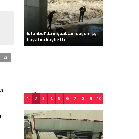
Galatasaray: “İ
a bıçaklı
İstanbul’da inşaattan düşen işçi
dönemde Frans
hayatını kaybetti
burada yaptırdı
testi pozitif ç
A
-
karantina döne
tamamlandıkt
Türkiye’ye dön
an
2
1
3
4
5
6
7
8
9
10
in