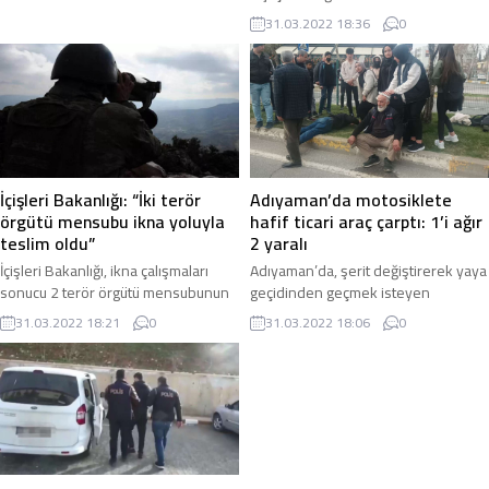
mağarada bölücü terör örgütü PKK’ya
Olay, Samsun’un İlkadım ilçesi ...
31.03.2022 18:36
0
ait bir ...
Adıyaman’da motosiklete
İçişleri Bakanlığı: “İki terör
hafif ticari araç çarptı: 1’i ağır
örgütü mensubu ikna yoluyla
2 yaralı
teslim oldu”
Adıyaman’da, şerit değiştirerek yaya
İçişleri Bakanlığı, ikna çalışmaları
geçidinden geçmek isteyen
sonucu 2 terör örgütü mensubunun
motosiklete hafif ticari aracın
ikna yoluyla teslim olduğunu
31.03.2022 18:06
0
31.03.2022 18:21
0
çarpması sonucu meydana gelen
duyurdu. İçişleri Bakanlığı tarafından
kazada 1’i ağır 2 ...
yapılan ...