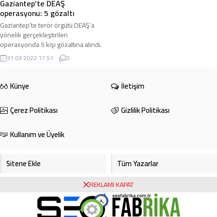
Gaziantep’te DEAŞ
operasyonu: 5 gözaltı
Gaziantep’te terör örgütü DEAŞ’a
yönelik gerçekleştirilen
operasyonda 5 kişi gözaltına alındı.
Gaziantep Emniyet Müdürlüğü
31.03.2022 17:51
0
Terörle Mücadele Şube ...
Künye
İletişim
Çerez Politikası
Gizlilik Politikası
Kullanım ve Üyelik
Sitene Ekle
Tüm Yazarlar
REKLAMI KAPAT
Gazete Manşetleri
Foto Galeri
Video Galeri
Bursa Haberleri