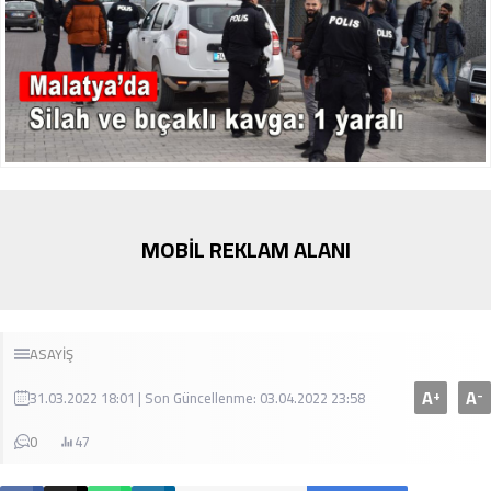
MOBİL REKLAM ALANI
ASAYİŞ
A
A
+
-
31.03.2022 18:01 | Son Güncellenme: 03.04.2022 23:58
0
47