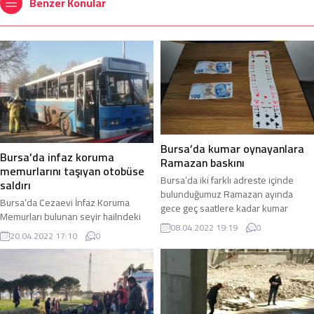
Benzer Konular
Bursa’da kumar oynayanlara
Bursa’da infaz koruma
Ramazan baskını
memurlarını taşıyan otobüse
Bursa’da iki farklı adreste içinde
saldırı
bulunduğumuz Ramazan ayında
Bursa’da Cezaevi İnfaz Koruma
gece geç saatlere kadar kumar
Memurları bulunan seyir hailndeki
oynandığı ihbarı alan polis ekipleri
08.04.2022 19:19
0
otobüse saldırı gerçekleştirildi.
adreslere baskın düzenledi.
20.04.2022 17:10
0
Bombalı saldırıda otobüs yanarken 1
Bursa’nın merkez Osmangazi
kişi öldü 4 kişi de yaralandı. Bursa’da
ilçesine bağlı iki mahallede Ulu ve
Minareli Çavuş Mahallesi’ndeki E Tipi
Bağlarbaşı Mahallesi mevkiinde
Kapalı Cezaevi personeli ve İnfaz
bulunan işyerlerinde geç saatlere
Koruma Memurları bulunan servis
kadar kumar oynandığına dair