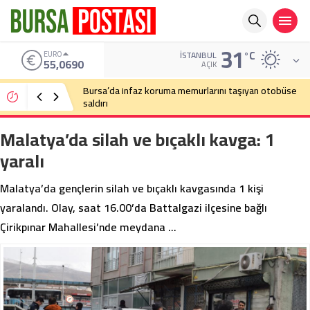
31
°C
EURO
İSTANBUL
55,0690
AÇIK
Bursa’da infaz koruma memurlarını taşıyan otobüse
saldırı
Malatya’da silah ve bıçaklı kavga: 1
yaralı
Malatya’da gençlerin silah ve bıçaklı kavgasında 1 kişi
yaralandı. Olay, saat 16.00’da Battalgazi ilçesine bağlı
Çirikpınar Mahallesi’nde meydana …