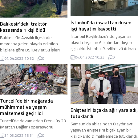
aracı Osmangazi ilçesi Yeni Karaman
aldıkları ihbarı değerlendiren Asayiş
mevkisi yakınlarındaki akaryakıt
Şube Müdürlüğü ekipleri ihbarlarda
istasyonuna yakınına döşenen el
belirtilen...
yapımı...
İstanbul’da inşaattan düşen
Balıkesir’deki traktör
işçi hayatını kaybetti
kazasında 1 kişi öldü
İstanbul Beylikdüzü’nde yaşanan
Balıkesir’in Ayvalık ilçesinde
olayda inşaatın 6. katından düşen
meydana gelen olayda edinilen
işçi öldü. İstanbul Beylikdüzü Adnan
bilgilere göre DSİ Devlet Su İşleri
Kahveci Mahallesi Yavuz Sultan Selim
Drenaj Kanalı’na düşerek traktörün
04.04.2022 10:23
0
04.04.2022 10:32
0
Bulvarı üzerinde bulunan bir site
altında kalan sürücü olay yerinde
inşaatında dün saat 13:30
hayatını kaybetti. Balıkesir’in Ayvalık
sıralarında meydana gelen olayda
ilçesine bağlı Altınova Mahallesi’nde
inşaatta çalışan ve ismi
çiftçilikle uğraşan Tamer Kalkan isimli
belirlenemeyen bir işçi dengesini
vatandaş Sahli Yolu üzerinde
kaybederek inşaatın 6. katından
traktörü ile seyir halindeyken Drenaj
aşağıya düştü. Olayı fark eden
Kanalı’na devrildi. Drenaj Kanalı’na
Tunceli’de bir mağarada
inşaattaki diğer...
devrilen traktörün...
mühimmat ve yaşam
Eniştesini bıçakla ağır yaraladı,
malzemesi geçirildi
tutuklandı
Tunceli’de devam eden Eren-Kış 23
Samsun’da ablasından 8 aydır ayrı
(Mercan Dağları) operasyonu
yaşayan eniştesini bıçaklayan bir
sırasında Ovacık kırsalındaki bir
31.03.2022 18:51
0
kişi çıkarıldığı mahkemece tutuklandı.