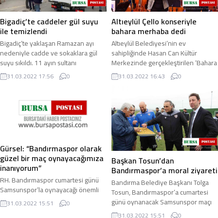
Bigadiç’te caddeler gül suyu
Altıeylül Çello konseriyle
ile temizlendi
bahara merhaba dedi
Bigadiç’te yaklaşan Ramazan ayı
Altıeylül Belediyesi’nin ev
nedeniyle cadde ve sokaklara gül
sahipliğinde Hasan Can Kültür
suyu sıkıldı. 11 ayın sultanı
Merkezinde gerçekleştirilen ’Bahara
Ramazan’a sayılı günler kala Bigadiç
Merhaba’ konserinde sahne alan
31.03.2022 17:56
0
31.03.2022 16:43
0
çarşısı ...
Gazi Üniversitesi ...
Gürsel: “Bandırmaspor olarak
güzel bir maç oynayacağımıza
Başkan Tosun’dan
inanıyorum”
Bandırmaspor’a moral ziyareti
RH. Bandırmaspor cumartesi günü
Bandırma Belediye Başkanı Tolga
Samsunspor’la oynayacağı önemli
Tosun, Bandırmaspor’a cumartesi
maçın hazırlıklarını sürdürüyor.
günü oynanacak Samsunspor maçı
31.03.2022 15:51
0
Teknik Direktörü Mustafa Gürsel,
öncesi antrenman sahasında
31.03.2022 15:51
0