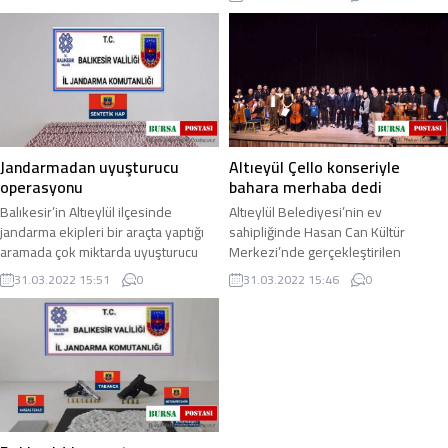
Samsunspor ...
ziyarette bulundu ...
Jandarmadan uyuşturucu
Altıeyül Çello konseriyle
operasyonu
bahara merhaba dedi
Balıkesir’in Altıeylül ilçesinde
Altıeylül Belediyesi’nin ev
jandarma ekipleri bir araçta yaptığı
sahipliğinde Hasan Can Kültür
aramada çok miktarda uyuşturucu
Merkezi’nde gerçekleştirilen
hap ele geçirdi. Operasyonda 2
Altıeylül’de Bahara Merhaba
31.03.2022 15:51
0
31.03.2022 15:46
0
şüpheli ...
Konseri’nde sahne alan Gazi ...