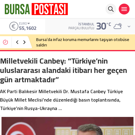
30
°C
ALTIN
İSTANBUL
6.684,84
PARÇALI BULUTLU
Bursa’da cadde ortasında bıçaklı kavga
Milletvekili Canbey: “Türkiye’nin
uluslararası alandaki itibarı her geçen
gün artmaktadır”
AK Parti Balıkesir Milletvekili Dr. Mustafa Canbey Türkiye
Büyük Millet Meclisi’nde düzenlediği basın toplantısında,
Türkiye’nin Rusya-Ukrayna …