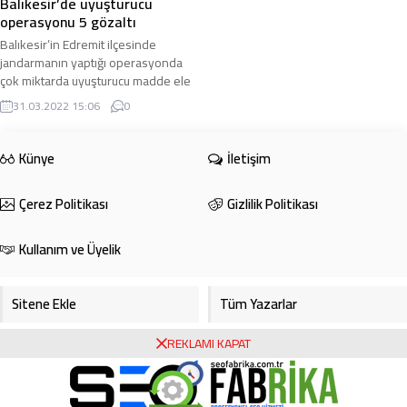
Balıkesir’de uyuşturucu
operasyonu 5 gözaltı
Balıkesir’in Edremit ilçesinde
jandarmanın yaptığı operasyonda
çok miktarda uyuşturucu madde ele
geçirilirken, 5 kişi gözaltına alındı
31.03.2022 15:06
0
Edinilen ...
Künye
İletişim
Çerez Politikası
Gizlilik Politikası
Kullanım ve Üyelik
Sitene Ekle
Tüm Yazarlar
REKLAMI KAPAT
Gazete Manşetleri
Foto Galeri
Video Galeri
Bursa Haberleri