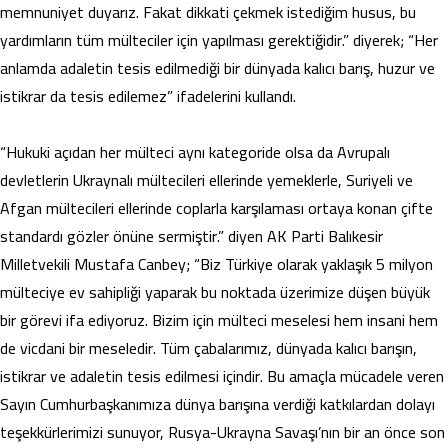
memnuniyet duyarız. Fakat dikkati çekmek istediğim husus, bu
yardımların tüm mülteciler için yapılması gerektiğidir.” diyerek; “Her
anlamda adaletin tesis edilmediği bir dünyada kalıcı barış, huzur ve
istikrar da tesis edilemez” ifadelerini kullandı.
“Hukuki açıdan her mülteci aynı kategoride olsa da Avrupalı
devletlerin Ukraynalı mültecileri ellerinde yemeklerle, Suriyeli ve
Afgan mültecileri ellerinde coplarla karşılaması ortaya konan çifte
standardı gözler önüne sermiştir.” diyen AK Parti Balıkesir
Milletvekili Mustafa Canbey; “Biz Türkiye olarak yaklaşık 5 milyon
mülteciye ev sahipliği yaparak bu noktada üzerimize düşen büyük
bir görevi ifa ediyoruz. Bizim için mülteci meselesi hem insani hem
de vicdani bir meseledir. Tüm çabalarımız, dünyada kalıcı barışın,
istikrar ve adaletin tesis edilmesi içindir. Bu amaçla mücadele veren
Sayın Cumhurbaşkanımıza dünya barışına verdiği katkılardan dolayı
teşekkürlerimizi sunuyor, Rusya-Ukrayna Savaşı’nın bir an önce son