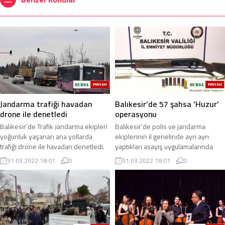
Jandarma trafiği havadan
Balıkesir’de 57 şahsa ’Huzur’
drone ile denetledi
operasyonu
Balıkesir’de Trafik Jandarma ekipleri
Balıkesir’de polis ve jandarma
yoğunluk yaşanan ana yollarda
ekiplerinin il genelinde ayrı ayrı
trafiği drone ile havadan denetledi.
yaptıkları asayiş uygulamalarında
Kurallara uymayan araçların
çeşitli suçlardan aranan 57 şahsı
31.03.2022 18:01
0
31.03.2022 18:01
0
sürücülerine ...
gözaltına ...