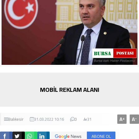
MOBİL REKLAM ALANI
A
A
+
-
Balıkesir
31.03.2022 10:16
0
31
ABONE OL