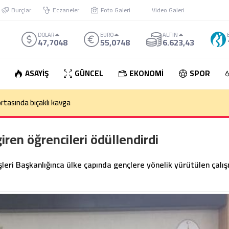
Burçlar
Eczaneler
Foto Galeri
Video Galeri
DOLAR
EURO
ALTIN
47,7048
55,0748
6.623,43
ASAYİŞ
GÜNCEL
EKONOMİ
SPOR
rtasında bıçaklı kavga
ren öğrencileri ödüllendirdi
eri Başkanlığınca ülke çapında gençlere yönelik yürütülen çalı