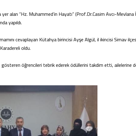
nda yer alan “Hz. Muhammed’in Hayatı” (Prof.Dr.Casim Avcı-Mevlana İd
nda yapıldı.
amını cevaplayan Kütahya birincisi Ayşe Algül, il ikincisi Simav ilçe
Karadereli oldu.
steren öğrencileri tebrik ederek ödüllerini takdim etti, ailelerine d