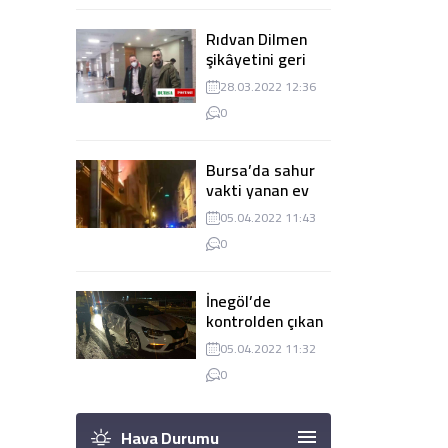
Rıdvan Dilmen
şikâyetini geri
çekti, dava
28.03.2022 12:36
düşürüldü
0
Bursa’da sahur
vakti yanan ev
panik
05.04.2022 11:43
yaşanmasına
0
sebep oldu
İnegöl’de
kontrolden çıkan
tır 2 otomobile
05.04.2022 11:32
çarptı
0
Hava Durumu