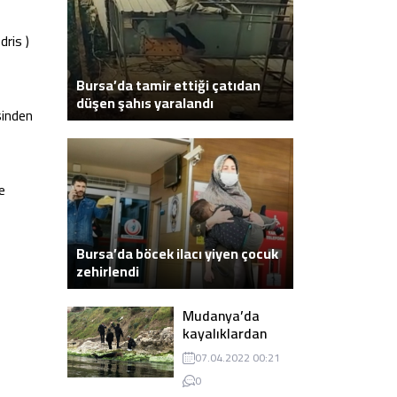
ris )
Bursa’da tamir ettiği çatıdan
düşen şahıs yaralandı
sinden
e
Bursa’da böcek ilacı yiyen çocuk
zehirlendi
Mudanya’da
kayalıklardan
atlayarak intihar
07.04.2022 00:21
eden genç ölü
0
bulundu