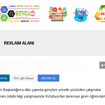
Bursa’da cadde ortasınd
kavga
REKLAM ALANI
A
+
aylaş
ABONE OL
Başkanlığınca ülke çapında gençlere yönelik yürütülen çalışmalar
nen ödüllü bilgi yarışmasında Kütahya’dan dereceye giren öğrenciler