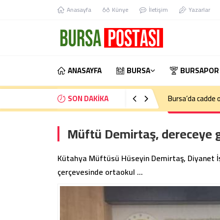
Anasayfa
Künye
İletişim
Yazarlar
ANASAYFA
BURSA
BURSAPOR
SON DAKİKA
Bursa’da cadde o
Müftü Demirtaş, dereceye gi
Kütahya Müftüsü Hüseyin Demirtaş, Diyanet İşl
çerçevesinde ortaokul …