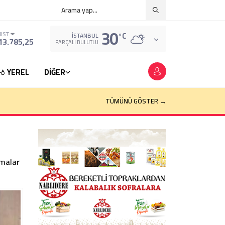
30
°C
BIST
İSTANBUL
13.785,25
PARÇALI BULUTLU
YEREL
DİĞER
TÜMÜNÜ GÖSTER →
şmalar