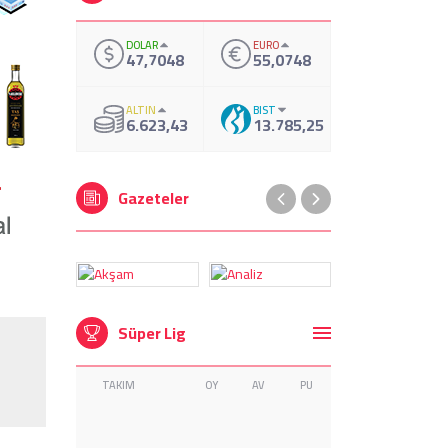
DOLAR
EURO
47,7048
55,0748
ALTIN
BIST
6.623,43
13.785,25
Gazeteler
Süper Lig
TAKIM
OY
AV
PU