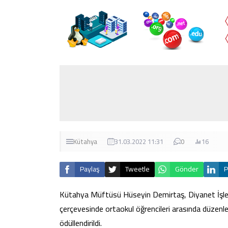
Kütahya
31.03.2022 11:31
0
16
Paylaş
Tweetle
Gönder
P
Kütahya Müftüsü Hüseyin Demirtaş, Diyanet İşleri 
çerçevesinde ortaokul öğrencileri arasında düzenle
ödüllendirildi.