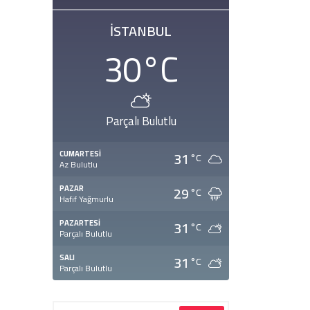
İSTANBUL
30
°C
Parçalı Bulutlu
31
CUMARTESI
°C
Az Bulutlu
29
PAZAR
°C
Hafif Yağmurlu
31
PAZARTESI
°C
Parçalı Bulutlu
31
SALI
°C
Parçalı Bulutlu