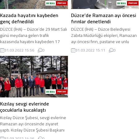
Kazada hayatını kaybeden
Düzce’de Ramazan ayı öncesi
genç defnedildi
fırınlar denetlendi
DÜZCE (İHA) – Düzce’de 29 Mart Salı
DÜZCE (İHA) – Düzce Belediyesi
günü meydana gelen trafik
Zabıta Müdürlüğü ekipleri, Ramazan
kazasında hayatını kaybeden 17
ayı öncesi fırın, pastane ve unlu
yaşındaki Kadir Özçelik, son
mamulleri imalathanelerinde
31.03.2022 15:56
0
31.03.2022 15:11
0
yolculuğuna uğurlandı ...
denetim yapıyor ...
Kızılay sevgi evlerinde
çocuklarla kucaklaştı
Kızılay Düzce Şubesi, sevgi evlerine
Ramazan ayı öncesinde ziyaret
yaptı. Kızılay Düzce Şubesi Başkanı
Halil Aydın, Yönetim Kurulu Üyeleri
31.03.2022 14:16
0