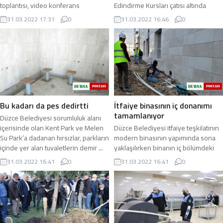
toplantısı, video konferans
Edindirme Kursları çatısı altında
yöntemiyle Meclis Başkanı Ahmet
eğitim alan kursiyerlere Ramazan
31.03.2022 17:31
0
31.03.2022 16:46
0
Dertli yönetiminde yapıldı ...
ayında ...
Bu kadarı da pes dedirtti
İtfaiye binasının iç donanımı
tamamlanıyor
Düzce Belediyesi sorumluluk alanı
içerisinde olan Kent Park ve Melen
Düzce Belediyesi itfaiye teşkilatının
Su Park’a dadanan hırsızlar, parkların
modern binasının yapımında sona
içinde yer alan tuvaletlerin demir ...
yaklaşılırken binanın iç bölümdeki
çalışmaların yüzde 80’i tamamlandı ...
31.03.2022 16:41
0
31.03.2022 16:41
0