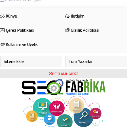
ve ...
Künye
İletişim
Çerez Politikası
Gizlilik Politikası
Kullanım ve Üyelik
Sitene Ekle
Tüm Yazarlar
REKLAMI KAPAT
Gazete Manşetleri
Foto Galeri
Video Galeri
Bursa Haberleri
Bursa Hava Durumu
Bursaspor
Asayiş
Ekonomi