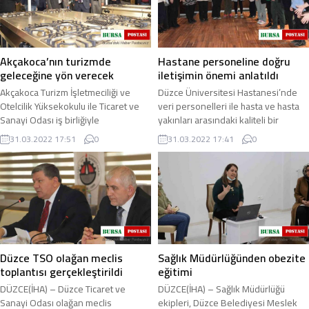
Akçakoca’nın turizmde
Hastane personeline doğru
geleceğine yön verecek
iletişimin önemi anlatıldı
Akçakoca Turizm İşletmeciliği ve
Düzce Üniversitesi Hastanesi’nde
Otelcilik Yüksekokulu ile Ticaret ve
veri personelleri ile hasta ve hasta
Sanayi Odası iş birliğiyle
yakınları arasındaki kaliteli bir
düzenlenen turizm çalıştayında
iletişim süreci oluşturmak amacıyla ...
31.03.2022 17:51
0
31.03.2022 17:41
0
ilçenin turizmde ...
Düzce TSO olağan meclis
Sağlık Müdürlüğünden obezite
toplantısı gerçekleştirildi
eğitimi
DÜZCE(İHA) – Düzce Ticaret ve
DÜZCE(İHA) – Sağlık Müdürlüğü
Sanayi Odası olağan meclis
ekipleri, Düzce Belediyesi Meslek