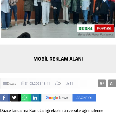
MOBİL REKLAM ALANI
A
A
+
-
Düzce
31.03.2022 13:41
0
11
ABONE OL
Düzce Jandarma Komutanlığı ekipleri üniversite öğrencilerine