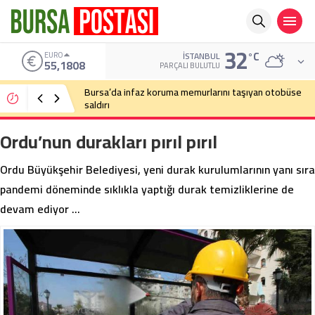
32
°C
ALTIN
İSTANBUL
6.662,82
PARÇALI BULUTLU
Bursa’da cadde ortasında bıçaklı kavga
Ordu’nun durakları pırıl pırıl
Ordu Büyükşehir Belediyesi, yeni durak kurulumlarının yanı sıra
pandemi döneminde sıklıkla yaptığı durak temizliklerine de
devam ediyor …