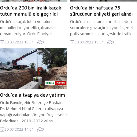
Ordu’da 200 bin liralık kaçak
Ordu’da bir haftada 75
tütün mamulü ele geçirildi
sürücünün ehliyeti geri alındı
Ordu’da kaçak tütün ve tütün
Ordu’da trafik kurallarını ihlal eden
mamullerine yönelik çalışmalar
sürücülere göz açtırılmıyor. İl geneli
devam ediyor. Ordu Emniyet
polis sorumluluk bölgesinde trafik
Müdürlüğü tarafından yapılan risk
kazalarını azaltmaya yönelik ...
30.03.2022 15:31
0
30.03.2022 15:31
0
analizi çalışmaları ...
Ordu’da altyapıya dev yatırım
Ordu Büyükşehir Belediye Başkanı
Dr. Mehmet Hilmi Güler’in altyapıya
yaptığı yatırımlar sürüyor. Büyükşehir
Belediyesi, 2019-2022 yılları ...
30.03.2022 14:51
0