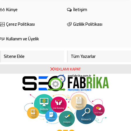
Künye
İletişim
Çerez Politikası
Gizlilik Politikası
Kullanım ve Üyelik
Sitene Ekle
Tüm Yazarlar
REKLAMI KAPAT
Gazete Manşetleri
Foto Galeri
Video Galeri
Bursa Haberleri
Bursa Hava Durumu
Bursaspor
Asayiş
Ekonomi
Haberde İnsan
Köşe Yazarları