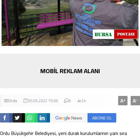
MOBİL REKLAM ALANI
A
A
+
-
Ordu
30.03.2022 15:06
0
24
ABONE OL
Ordu Büyükşehir Belediyesi, yeni durak kurulumlarının yanı sıra