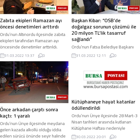
Zabıta ekipleri Ramazan ayı
Başkan Kibar: “OSB’de
öncesi denetimleri arttırdı
doğalgaz sorunun çözümü ile
20 milyon TL’lik tasarruf
Ordu’nun Altınordu ilçesinde zabıta
sağlandı”
ekipleri tarafından Ramazan ayı
öncesinde denetimler arttırıldı.
Ordu’nun Fatsa Belediye Başkanı
Ramazan ayı öncesi denetimlerini ...
İbrahim Etem Kibar, yapılan yatırımlar
31.03.2022 13:37
0
31.03.2022 12:11
0
ile ilçeye önemli projeler
kazandırıldığını belirterek, “Yaklaşık
7 bin ...
Kütüphaneye hayat katanlar
ödüllendirildi
Önce arkadan çarptı sonra
kaçtı: 1 yaralı
Ordu’nun Ünye ilçesinde 28 Mart-3
Nisan tarihleri arasında kutlanan
Ordu’nun Ünye ilçesinde meydana
Kütüphane Haftası nedeniyle
gelen kazada alkollü olduğu iddia
‘Kütüphanede Hayat Var’ temalı
edilen sürücü önünde seyir halinde
30.03.2022 20:01
0