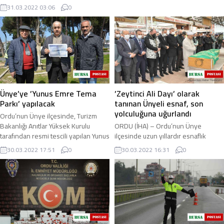
program düzenlendi ...
ilerleyen otomobile önce çarptı
31.03.2022 03:06
0
ardından ...
Ünye’ye ’Yunus Emre Tema
’Zeytinci Ali Dayı’ olarak
Parkı’ yapılacak
tanınan Ünyeli esnaf, son
yolculuğuna uğurlandı
Ordu’nun Ünye ilçesinde, Turizm
Bakanlığı Anıtlar Yüksek Kurulu
ORDU (İHA) – Ordu’nun Ünye
tarafından resmi tescili yapılan Yunus
ilçesinde uzun yıllardır esnaflık
Emre Türbesi’ni temsil için tema
yapan ve vefat eden Ali Ateş son
30.03.2022 17:51
0
30.03.2022 16:31
0
parkı ...
yolculuğuna uğurlandı. Ünye’nin
köklü esnaflarından ...