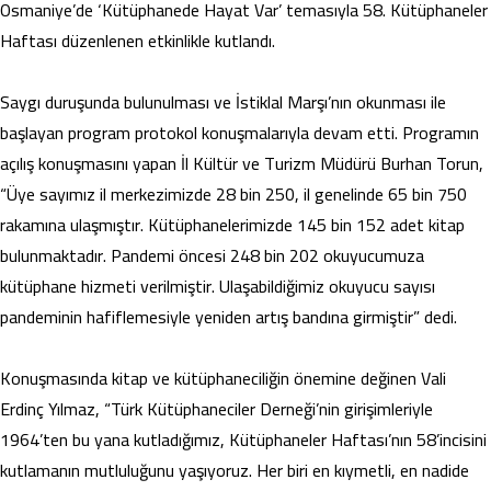
Osmaniye’de ‘Kütüphanede Hayat Var’ temasıyla 58. Kütüphaneler
Haftası düzenlenen etkinlikle kutlandı.
Saygı duruşunda bulunulması ve İstiklal Marşı’nın okunması ile
başlayan program protokol konuşmalarıyla devam etti. Programın
açılış konuşmasını yapan İl Kültür ve Turizm Müdürü Burhan Torun,
“Üye sayımız il merkezimizde 28 bin 250, il genelinde 65 bin 750
rakamına ulaşmıştır. Kütüphanelerimizde 145 bin 152 adet kitap
bulunmaktadır. Pandemi öncesi 248 bin 202 okuyucumuza
kütüphane hizmeti verilmiştir. Ulaşabildiğimiz okuyucu sayısı
pandeminin hafiflemesiyle yeniden artış bandına girmiştir” dedi.
Konuşmasında kitap ve kütüphaneciliğin önemine değinen Vali
Erdinç Yılmaz, “Türk Kütüphaneciler Derneği’nin girişimleriyle
1964’ten bu yana kutladığımız, Kütüphaneler Haftası’nın 58’incisini
kutlamanın mutluluğunu yaşıyoruz. Her biri en kıymetli, en nadide