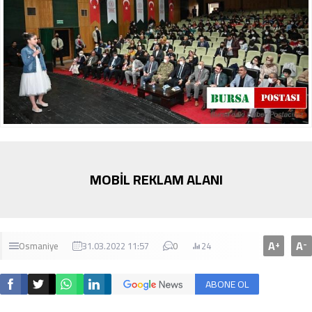
MOBİL REKLAM ALANI
A
A
+
-
Osmaniye
31.03.2022 11:57
0
24
ABONE OL