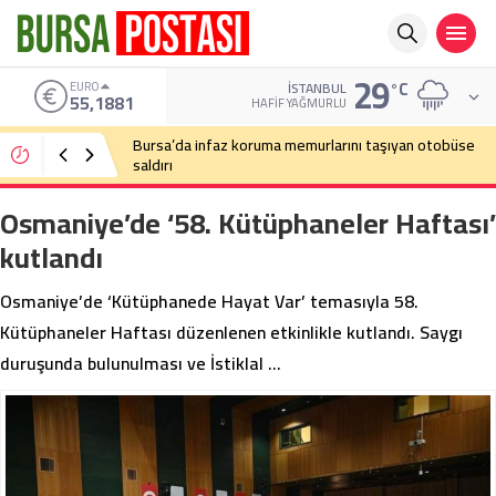
29
°C
EURO
İSTANBUL
55,1881
HAFIF YAĞMURLU
Bursa’da infaz koruma memurlarını taşıyan otobüse
saldırı
Osmaniye’de ‘58. Kütüphaneler Haftası’
kutlandı
Osmaniye’de ‘Kütüphanede Hayat Var’ temasıyla 58.
Kütüphaneler Haftası düzenlenen etkinlikle kutlandı. Saygı
duruşunda bulunulması ve İstiklal …