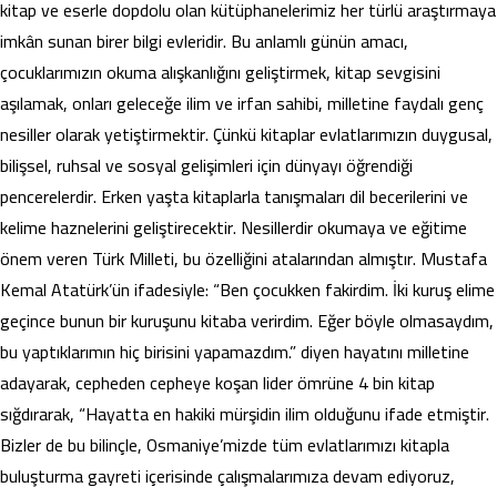
kitap ve eserle dopdolu olan kütüphanelerimiz her türlü araştırmaya
imkân sunan birer bilgi evleridir. Bu anlamlı günün amacı,
çocuklarımızın okuma alışkanlığını geliştirmek, kitap sevgisini
aşılamak, onları geleceğe ilim ve irfan sahibi, milletine faydalı genç
nesiller olarak yetiştirmektir. Çünkü kitaplar evlatlarımızın duygusal,
bilişsel, ruhsal ve sosyal gelişimleri için dünyayı öğrendiği
pencerelerdir. Erken yaşta kitaplarla tanışmaları dil becerilerini ve
kelime haznelerini geliştirecektir. Nesillerdir okumaya ve eğitime
önem veren Türk Milleti, bu özelliğini atalarından almıştır. Mustafa
Kemal Atatürk’ün ifadesiyle: “Ben çocukken fakirdim. İki kuruş elime
geçince bunun bir kuruşunu kitaba verirdim. Eğer böyle olmasaydım,
bu yaptıklarımın hiç birisini yapamazdım.” diyen hayatını milletine
adayarak, cepheden cepheye koşan lider ömrüne 4 bin kitap
sığdırarak, “Hayatta en hakiki mürşidin ilim olduğunu ifade etmiştir.
Bizler de bu bilinçle, Osmaniye’mizde tüm evlatlarımızı kitapla
buluşturma gayreti içerisinde çalışmalarımıza devam ediyoruz,