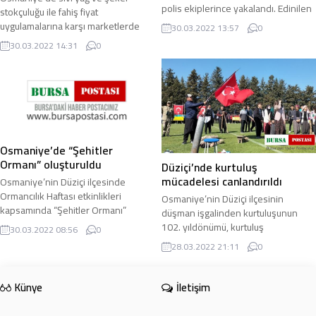
polis ekiplerince yakalandı. Edinilen
stokçuluğu ile fahiş fiyat
bilgiye göre, Düziçi İlçe Emniyet ...
uygulamalarına karşı marketlerde
30.03.2022 13:57
0
denetim yapıldı. Denetimlere katılan
30.03.2022 14:31
0
Vali Erdinç Yılmaz ...
Osmaniye’de “Şehitler
Ormanı” oluşturuldu
Düziçi’nde kurtuluş
mücadelesi canlandırıldı
Osmaniye’nin Düziçi ilçesinde
Ormancılık Haftası etkinlikleri
Osmaniye’nin Düziçi ilçesinin
kapsamında “Şehitler Ormanı”
düşman işgalinden kurtuluşunun
oluşturuldu. Düziçi ilçesinde
102. yıldönümü, kurtuluş
30.03.2022 08:56
0
Ormancılık Haftası ...
mücadelesinin canlandırıldığı gösteri
28.03.2022 21:11
0
ile kutlandı. Düziçi ...
Künye
İletişim