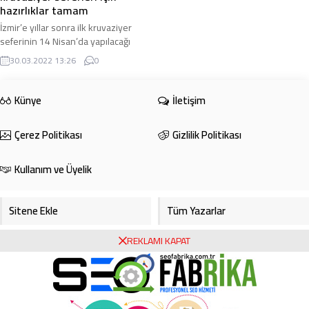
hazırlıklar tamam
İzmir’e yıllar sonra ilk kruvaziyer
seferinin 14 Nisan’da yapılacağı
belirtilirken, İzmir Büyükşehir
30.03.2022 13:26
0
Belediyesi, yeniden kruvaziyer
turizmine ...
Künye
İletişim
Çerez Politikası
Gizlilik Politikası
Kullanım ve Üyelik
Sitene Ekle
Tüm Yazarlar
REKLAMI KAPAT
Gazete Manşetleri
Foto Galeri
Video Galeri
Bursa Haberleri