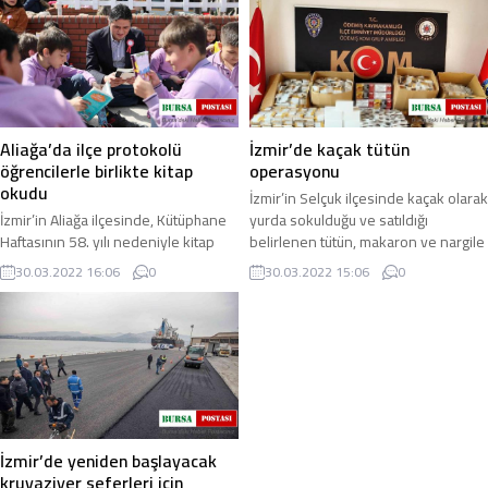
Aliağa’da ilçe protokolü
İzmir’de kaçak tütün
öğrencilerle birlikte kitap
operasyonu
okudu
İzmir’in Selçuk ilçesinde kaçak olarak
İzmir’in Aliağa ilçesinde, Kütüphane
yurda sokulduğu ve satıldığı
Haftasının 58. yılı nedeniyle kitap
belirlenen tütün, makaron ve nargile
okuma etkinliği ve ödül töreni
tütünleri ele geçirilirken, 4 şüpheli ...
30.03.2022 16:06
0
30.03.2022 15:06
0
düzenlenirken, etkinliğe katılan
protokol ...
İzmir’de yeniden başlayacak
kruvaziyer seferleri için