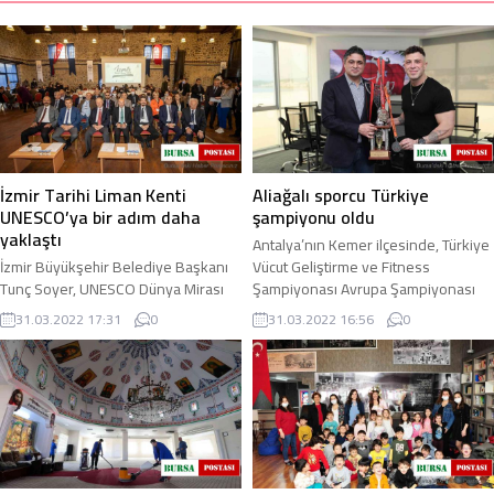
İzmir Tarihi Liman Kenti
Aliağalı sporcu Türkiye
UNESCO’ya bir adım daha
şampiyonu oldu
yaklaştı
Antalya’nın Kemer ilçesinde, Türkiye
İzmir Büyükşehir Belediye Başkanı
Vücut Geliştirme ve Fitness
Tunç Soyer, UNESCO Dünya Mirası
Şampiyonası Avrupa Şampiyonası
Listesi adaylık süreci hazırlıkları
Milli Takım Seçmelerine katılan
31.03.2022 17:31
0
31.03.2022 16:56
0
devam eden İzmir Tarihi Liman Kenti
Aliağalı sporcu ...
karar ...