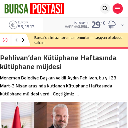
29
°C
ALTIN
İSTANBUL
6.635,91
HAFIF YAĞMURLU
Bursa’da cadde ortasında bıçaklı kavga
Pehlivan’dan Kütüphane Haftasında
kütüphane müjdesi
Menemen Belediye Başkan Vekili Aydın Pehlivan, bu yıl 28
Mart-3 Nisan arasında kutlanan Kütüphane Haftasında
kütüphane müjdesi verdi. Geçtiğimiz …