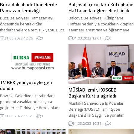
Buca’daki ibadethanelerde
Balçovalı çocuklara Kütüphane
Ramazan temizliği
Haftasında eğlenceli etkinlik
Buca Belediyesi, Ramazan ayı
Balçova Belediyesi, Kütüphane
öncesinde kentteki tüm
Haftası nedeniyle çocukların kitapları
ibadethanelerde temizlik yaptı. Buca
sevmesi, araştırma ve öğrenmeye
Belediyesi, Ramazan ayı öncesi
ilgi duyması için etkinlikler düzenledi
31.03.2022 12:26
0
31.03.2022 12:01
0
harekete geçerek ilçedeki ...
...
TV BEK yeni yüzüyle geri
döndü
MÜSİAD İzmir, KOSGEB
Başkanı Kurt’u ağırladı
Bayraklı Belediyesi tarafından,
pandemi yasaklarında hayata
Müstakil Sanayici ve İş Adamları
geçirilerek Türkiye’ye örnek olan
Derneği (MÜSİAD) İzmir Şube
“eğitim projesi” TV BEK, yenilenen
Başkanı Bilal Saygılı ve yönetim
31.03.2022 11:51
0
yüzü ile çevrim ...
kurulu üyeleri, düzenlenen
31.03.2022 10:31
0
toplantıda KOSGEB ...