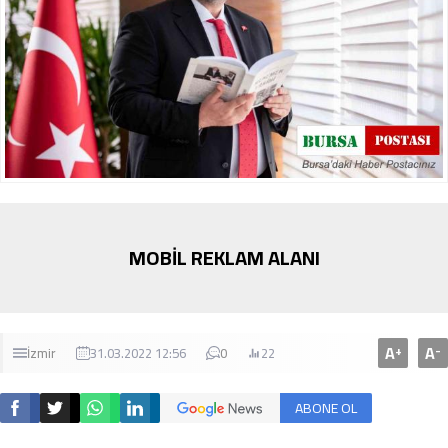
MOBİL REKLAM ALANI
A
A
+
-
İzmir
31.03.2022 12:56
0
22
ABONE OL