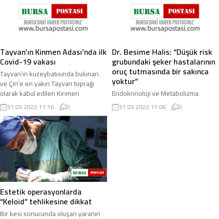
Tayvan’ın Kinmen Adası’nda ilk
Dr. Besime Halis: “Düşük risk
Covid-19 vakası
grubundaki şeker hastalarının
oruç tutmasında bir sakınca
Tayvan’ın kuzeybatısında bulunan
yoktur”
ve Çin’e en yakın Tayvan toprağı
olarak kabul edilen Kinmen
Endokrinoloji ve Metabolizma
Adası’nda ilk Covid-19 vakası tespit
Hastalıkları Uzmanı Dr. Besime Halis,
31.03.2022 11:16
0
31.03.2022 11:06
0
edildi. Tayvan ...
düşük risk grubundaki şeker
hastalarının oruç tutmasında sakınca
olmadığını ...
Estetik operasyonlarda
“Keloid” tehlikesine dikkat
Bir kesi sonucunda oluşan yaranın