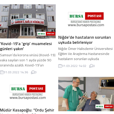
Niğde’de hastaların sorunları
uykuda belirleniyor
’Kovid-19’a ’grip’ muamelesi
günleri yakın’
Niğde Ömer Halisdemir Üniversitesi
Eğitim Ve Araştırma Hastanesinde
Samsun’da korona virüsü (Kovid-19)
hastaların sorunları uykuda
vaka sayıları son 1 ayda yüzde 90
belirlenebiliyor. Yapılan çalışmalarda
oranında azaldı. Kovid-19’un
31.03.2022 14:02
0
4 saatten ...
Türkiye’de yayılım göstermesinin
31.03.2022 14:36
0
ardından uzun ...
Müdür Kasapoğlu: “Ordu Şehir