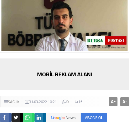
MOBİL REKLAM ALANI
A
A
+
-
SAĞLIK
31.03.2022 10:21
0
16
ABONE OL