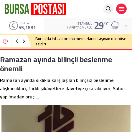
29
°C
EURO
İSTANBUL
55,1881
HAFIF YAĞMURLU
Bursa’da infaz koruma memurlarını taşıyan otobüse
saldırı
Ramazan ayında bilinçli beslenme
önemli
Ramazan ayında sıklıkla karşılaşılan bilinçsiz beslenme
alışkanlıkları, farklı şikâyetlere davetiye çıkarabiliyor. Sahur
yapılmadan oruç …