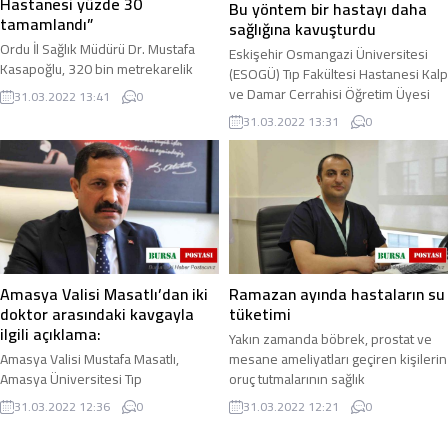
Hastanesi yüzde 30
Bu yöntem bir hastayı daha
tamamlandı”
sağlığına kavuşturdu
Ordu İl Sağlık Müdürü Dr. Mustafa
Eskişehir Osmangazi Üniversitesi
Kasapoğlu, 320 bin metrekarelik
(ESOGÜ) Tıp Fakültesi Hastanesi Kalp
kapalı alana sahip olacak Ordu Şehir
ve Damar Cerrahisi Öğretim Üyesi
31.03.2022 13:41
0
Hastanesi’nin yüzde 30’unun
Doç. Dr. Cengiz Ovalı ve ekibi ...
31.03.2022 13:31
0
tamamlandığını ...
Amasya Valisi Masatlı’dan iki
Ramazan ayında hastaların su
doktor arasındaki kavgayla
tüketimi
ilgili açıklama:
Yakın zamanda böbrek, prostat ve
Amasya Valisi Mustafa Masatlı,
mesane ameliyatları geçiren kişilerin
Amasya Üniversitesi Tıp
oruç tutmalarının sağlık
Fakültesi’nde görevli iki doktor
problemlerine neden olabileceğini
31.03.2022 12:36
0
31.03.2022 12:21
0
arasında yaşanan kavgaya ilişkin
belirten ...
açıklamasında, “Olayla ...