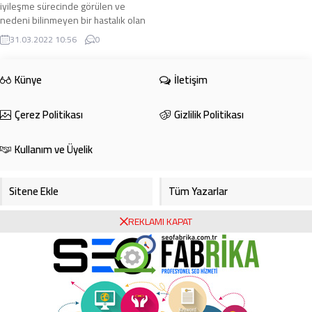
iyileşme sürecinde görülen ve
nedeni bilinmeyen bir hastalık olan
Keloid, aşırı hücre üretimi sonucunda
31.03.2022 10:56
0
ortaya ...
Künye
İletişim
Çerez Politikası
Gizlilik Politikası
Kullanım ve Üyelik
Sitene Ekle
Tüm Yazarlar
REKLAMI KAPAT
Gazete Manşetleri
Foto Galeri
Video Galeri
Bursa Haberleri
Bursa Hava Durumu
Bursaspor