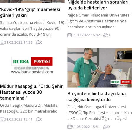
Niğde’de hastaların sorunları
uykuda belirleniyor
’Kovid-19’a ’grip’ muamelesi
günleri yakın’
Niğde Ömer Halisdemir Üniversitesi
Eğitim Ve Araştırma Hastanesinde
Samsun’da korona virüsü (Kovid-19)
hastaların sorunları uykuda
vaka sayıları son 1 ayda yüzde 90
belirlenebiliyor. Yapılan çalışmalarda
oranında azaldı. Kovid-19’un
31.03.2022 14:02
0
4 saatten ...
Türkiye’de yayılım göstermesinin
31.03.2022 14:36
0
ardından uzun ...
Müdür Kasapoğlu: “Ordu Şehir
Hastanesi yüzde 30
Bu yöntem bir hastayı daha
tamamlandı”
sağlığına kavuşturdu
Ordu İl Sağlık Müdürü Dr. Mustafa
Eskişehir Osmangazi Üniversitesi
Kasapoğlu, 320 bin metrekarelik
(ESOGÜ) Tıp Fakültesi Hastanesi Kalp
kapalı alana sahip olacak Ordu Şehir
ve Damar Cerrahisi Öğretim Üyesi
31.03.2022 13:41
0
Hastanesi’nin yüzde 30’unun
Doç. Dr. Cengiz Ovalı ve ekibi ...
31.03.2022 13:31
0
tamamlandığını ...