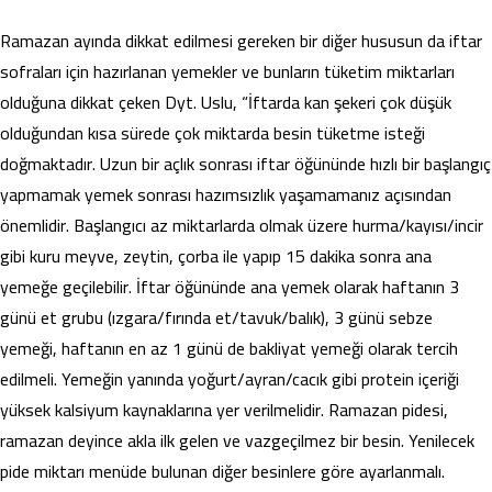
Ramazan ayında dikkat edilmesi gereken bir diğer hususun da iftar
sofraları için hazırlanan yemekler ve bunların tüketim miktarları
olduğuna dikkat çeken Dyt. Uslu, “İftarda kan şekeri çok düşük
olduğundan kısa sürede çok miktarda besin tüketme isteği
doğmaktadır. Uzun bir açlık sonrası iftar öğününde hızlı bir başlangıç
yapmamak yemek sonrası hazımsızlık yaşamamanız açısından
önemlidir. Başlangıcı az miktarlarda olmak üzere hurma/kayısı/incir
gibi kuru meyve, zeytin, çorba ile yapıp 15 dakika sonra ana
yemeğe geçilebilir. İftar öğününde ana yemek olarak haftanın 3
günü et grubu (ızgara/fırında et/tavuk/balık), 3 günü sebze
yemeği, haftanın en az 1 günü de bakliyat yemeği olarak tercih
edilmeli. Yemeğin yanında yoğurt/ayran/cacık gibi protein içeriği
yüksek kalsiyum kaynaklarına yer verilmelidir. Ramazan pidesi,
ramazan deyince akla ilk gelen ve vazgeçilmez bir besin. Yenilecek
pide miktarı menüde bulunan diğer besinlere göre ayarlanmalı.