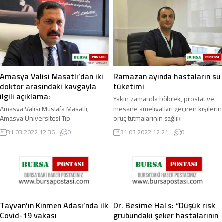
Amasya Valisi Masatlı’dan iki
Ramazan ayında hastaların su
doktor arasındaki kavgayla
tüketimi
ilgili açıklama:
Yakın zamanda böbrek, prostat ve
Amasya Valisi Mustafa Masatlı,
mesane ameliyatları geçiren kişilerin
Amasya Üniversitesi Tıp
oruç tutmalarının sağlık
Fakültesi’nde görevli iki doktor
problemlerine neden olabileceğini
31.03.2022 12:36
0
31.03.2022 12:21
0
arasında yaşanan kavgaya ilişkin
belirten ...
açıklamasında, “Olayla ...
Tayvan’ın Kinmen Adası’nda ilk
Dr. Besime Halis: “Düşük risk
Covid-19 vakası
grubundaki şeker hastalarının