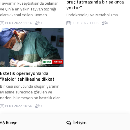
oruç tutmasında bir sakınca
Tayvan’ın kuzeybatısında bulunan
yoktur”
ve Çin’e en yakın Tayvan toprağı
olarak kabul edilen Kinmen
Endokrinoloji ve Metabolizma
Adası’nda ilk Covid-19 vakası tespit
Hastalıkları Uzmanı Dr. Besime Halis,
31.03.2022 11:16
0
31.03.2022 11:06
0
edildi. Tayvan ...
düşük risk grubundaki şeker
hastalarının oruç tutmasında sakınca
olmadığını ...
Estetik operasyonlarda
“Keloid” tehlikesine dikkat
Bir kesi sonucunda oluşan yaranın
iyileşme sürecinde görülen ve
nedeni bilinmeyen bir hastalık olan
Keloid, aşırı hücre üretimi sonucunda
31.03.2022 10:56
0
ortaya ...
Künye
İletişim