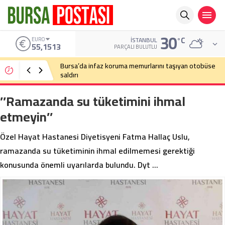
30
°C
ALTIN
İSTANBUL
6.635,91
PARÇALI BULUTLU
Bursa’da cadde ortasında bıçaklı kavga
’’Ramazanda su tüketimini ihmal
etmeyin’’
Özel Hayat Hastanesi Diyetisyeni Fatma Hallaç Uslu,
ramazanda su tüketiminin ihmal edilmemesi gerektiği
konusunda önemli uyarılarda bulundu. Dyt …