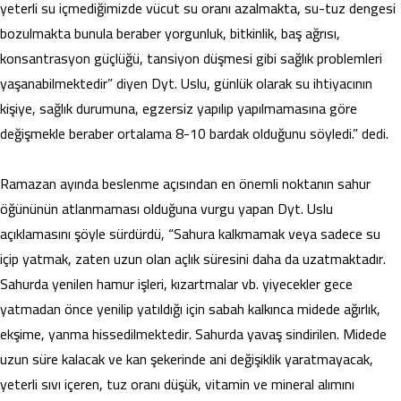
yeterli su içmediğimizde vücut su oranı azalmakta, su-tuz dengesi
bozulmakta bunula beraber yorgunluk, bitkinlik, baş ağrısı,
konsantrasyon güçlüğü, tansiyon düşmesi gibi sağlık problemleri
yaşanabilmektedir” diyen Dyt. Uslu, günlük olarak su ihtiyacının
kişiye, sağlık durumuna, egzersiz yapılıp yapılmamasına göre
değişmekle beraber ortalama 8-10 bardak olduğunu söyledi.” dedi.
Ramazan ayında beslenme açısından en önemli noktanın sahur
öğününün atlanmaması olduğuna vurgu yapan Dyt. Uslu
açıklamasını şöyle sürdürdü, “Sahura kalkmamak veya sadece su
içip yatmak, zaten uzun olan açlık süresini daha da uzatmaktadır.
Sahurda yenilen hamur işleri, kızartmalar vb. yiyecekler gece
yatmadan önce yenilip yatıldığı için sabah kalkınca midede ağırlık,
ekşime, yanma hissedilmektedir. Sahurda yavaş sindirilen. Midede
uzun süre kalacak ve kan şekerinde ani değişiklik yaratmayacak,
yeterli sıvı içeren, tuz oranı düşük, vitamin ve mineral alımını