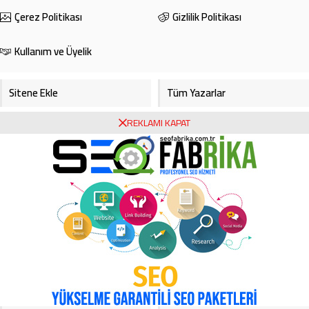
Çerez Politikası
Gizlilik Politikası
Kullanım ve Üyelik
Sitene Ekle
Tüm Yazarlar
REKLAMI KAPAT
Gazete Manşetleri
Foto Galeri
Video Galeri
Bursa Haberleri
Bursa Hava Durumu
Bursaspor
Asayiş
Ekonomi
Haberde İnsan
Köşe Yazarları
Magazin
Video Galeri