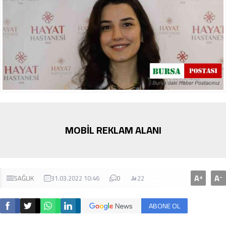
MOBİL REKLAM ALANI
A
A
+
-
SAĞLIK
31.03.2022 10:46
0
22
ABONE OL