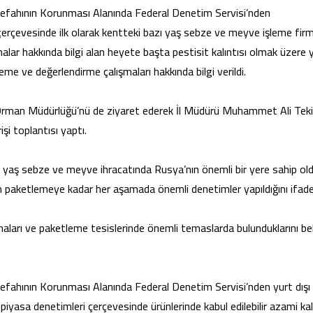
Refahının Korunması Alanında Federal Denetim Servisi’nden
rçevesinde ilk olarak kentteki bazı yaş sebze ve meyve işleme firma
şmalar hakkında bilgi alan heyete başta pestisit kalıntısı olmak üzere 
me ve değerlendirme çalışmaları hakkında bilgi verildi.
Orman Müdürlüğü’nü de ziyaret ederek İl Müdürü Muhammet Ali Teki
işi toplantısı yaptı.
yaş sebze ve meyve ihracatında Rusya’nın önemli bir yere sahip ol
n paketlemeye kadar her aşamada önemli denetimler yapıldığını ifade
ları ve paketleme tesislerinde önemli temaslarda bulunduklarını bel
efahının Korunması Alanında Federal Denetim Servisi’nden yurt dışı
n piyasa denetimleri çerçevesinde ürünlerinde kabul edilebilir azami kal