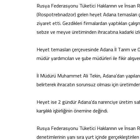
Rusya Federasyonu Tüketici Haklarının ve İnsan 
(Rospotrebnadzor) gelen heyet Adana temasları çe
ziyaret etti. Gezdikleri firmalardan yaptıkları çalı
sebze ve meyve üretiminden ihracatına kadarki izle
Heyet temasları çerçevesinde Adana İl Tarım ve 
müdür yardımcıları ve şube müdürleri ile fikir alışver
İl Müdürü Muhammet Ali Tekin, Adana’dan yapılan 
belirterek ihracatın sorunsuz olması için üretimde
Heyet ise 2 gündür Adana’da narenciye üretim saha
karşılıklı işbirliğinin önemine değindi.
Rusya Federasyonu Tüketici Haklarının ve İnsan R
denetimlerinin yanı sıra yurt içinde gerçekleştirile