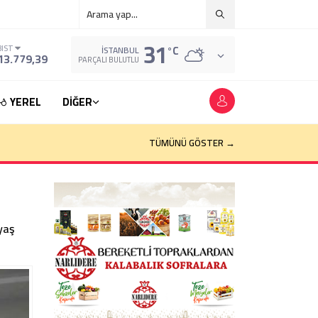
31
°C
BIST
İSTANBUL
13.779,39
PARÇALI BULUTLU
YEREL
DİĞER
TÜMÜNÜ GÖSTER →
yaş