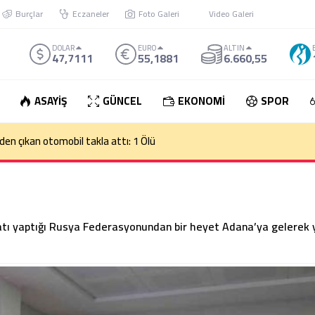
Burçlar
Eczaneler
Foto Galeri
Video Galeri
DOLAR
EURO
ALTIN
47,7111
55,1881
6.660,55
ASAYİŞ
GÜNCEL
EKONOMİ
SPOR
den çıkan otomobil takla attı: 1 Ölü
atı yaptığı Rusya Federasyonundan bir heyet Adana’ya gelerek 