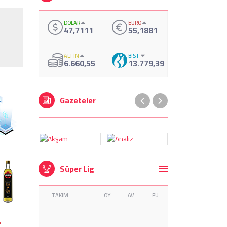
DOLAR
EURO
47,7111
55,1881
ALTIN
BIST
6.660,55
13.779,39
Gazeteler
Süper Lig
TAKIM
OY
AV
PU