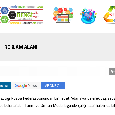
Bursa’da cadde ortasında bıçaklı
İstanbul’da inşaattan d
kavga
hayatını kaybetti
REKLAM ALANI
A
+
aylaş
ABONE OL
 yaptığı Rusya Federasyonundan bir heyet Adana’ya gelerek yaş seb
 bulunarak İl Tarım ve Orman Müdürlüğünde çalışmalar hakkında bilg