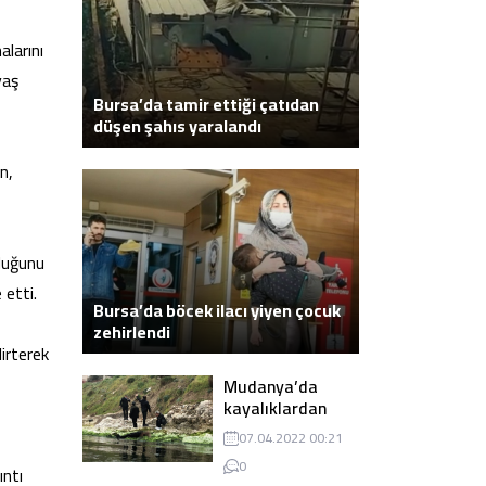
larını
yaş
Bursa’da tamir ettiği çatıdan
düşen şahıs yaralandı
n,
duğunu
 etti.
Bursa’da böcek ilacı yiyen çocuk
zehirlendi
irterek
Mudanya’da
kayalıklardan
atlayarak intihar
07.04.2022 00:21
eden genç ölü
0
bulundu
ıntı