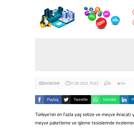
EKONOMİ
31.03.2022 15:32
0
34
Paylaş
Tweetle
Gönder
P
Türkiye’nin en fazla yaş sebze ve meyve ihracatı
meyve paketleme ve işleme tesislerinde incelemede