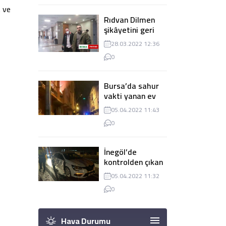
t ve
Rıdvan Dilmen
şikâyetini geri
çekti, dava
28.03.2022 12:36
düşürüldü
0
Bursa’da sahur
vakti yanan ev
panik
05.04.2022 11:43
yaşanmasına
0
sebep oldu
İnegöl’de
kontrolden çıkan
tır 2 otomobile
05.04.2022 11:32
çarptı
0
Hava Durumu