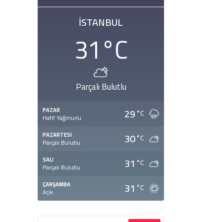
İSTANBUL
31
°C
Parçalı Bulutlu
29
PAZAR
°C
Hafif Yağmurlu
30
PAZARTESI
°C
Parçalı Bulutlu
31
SALI
°C
Parçalı Bulutlu
31
ÇARŞAMBA
°C
Açık