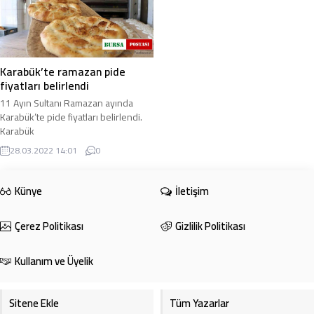
Karabük’te ramazan pide
fiyatları belirlendi
11 Ayın Sultanı Ramazan ayında
Karabük’te pide fiyatları belirlendi.
Karabük
Lokantacılar,Pastaneciler,Fırıncılar,Otelleciler
28.03.2022 14:01
0
ve Bakkallar Odası ...
Künye
İletişim
Çerez Politikası
Gizlilik Politikası
Kullanım ve Üyelik
Sitene Ekle
Tüm Yazarlar