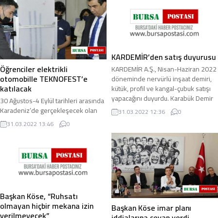
KARDEMİR’den satış duyurusu
Öğrenciler elektrikli
KARDEMİR A.Ş., Nisan-Haziran 2022
otomobille TEKNOFEST’e
döneminde nervürlü inşaat demiri,
katılacak
kütük, profil ve kangal-çubuk satışı
yapacağını duyurdu. Karabük Demir
30 Ağustos-4 Eylül tarihleri arasında
ve ...
Karadeniz’de gerçekleşecek olan
31.03.2022 12:36
0
TEKNOFEST Havacılık, Uzay ve
31.03.2022 13:46
0
Teknoloji Festivali’ne Karabük’ün
Safranbolu ...
Başkan Köse, “Ruhsatı
olmayan hiçbir mekana izin
Başkan Köse imar planı
verilmeyecek”
iddialarına cevap verdi