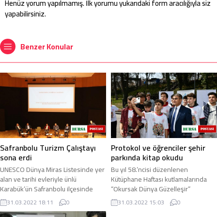
Henüz yorum yapılmamış. İlk yorumu yukarıdaki form aracılığıyla siz
yapabilirsiniz.
Benzer Konular
Safranbolu Turizm Çalıştayı
Protokol ve öğrenciler şehir
sona erdi
parkında kitap okudu
UNESCO Dünya Miras Listesinde yer
Bu yıl 58.’ncisi düzenlenen
alan ve tarihi evleriyle ünlü
Kütüphane Haftası kutlamalarında
Karabük’ün Safranbolu ilçesinde
“Okursak Dünya Güzelleşir”
düzenlenen Turizm Çalıştayı sona
sloganıyla bu yıl 11.’ si düzenlenen
31.03.2022 18:11
0
31.03.2022 15:03
0
erdi. Turizmin ...
“81 İlde Kitap ...