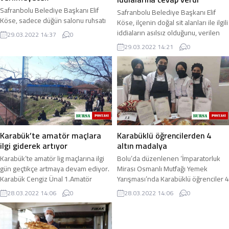
Safranbolu Belediye Başkanı Elif
Safranbolu Belediye Başkanı Elif
Köse, sadece düğün salonu ruhsatı
Köse, ilçenin doğal sit alanları ile ilgili
olan mekanlarda düğün
iddiaların asılsız olduğunu, verilen
29.03.2022 14:37
0
organizasyonlarının
imar planının iptali için ...
29.03.2022 14:21
0
gerçekleştirilebileceğini belirtti ...
Karabük’te amatör maçlara
Karabüklü öğrencilerden 4
ilgi giderek artıyor
altın madalya
Karabük’te amatör lig maçlarına ilgi
Bolu’da düzenlenen ‘İmparatorluk
gün geçtikçe artmaya devam ediyor.
Mirası Osmanlı Mutfağı Yemek
Karabük Cengiz Ünal 1.Amatör
Yarışması’nda Karabüklü öğrenciler 4
Ligi’nde play off maçları heyecanı ...
altın madalya almayı başardı. Türkiye
28.03.2022 14:06
0
28.03.2022 14:06
0
...