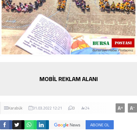
MOBİL REKLAM ALANI
A
A
+
-
Karabük
31.03.2022 12:21
0
24
ABONE OL