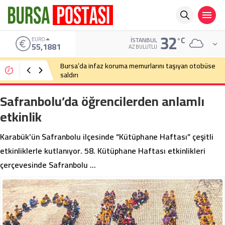
32
°C
ALTIN
İSTANBUL
6.660,55
AZ BULUTLU
Bursa’da cadde ortasında bıçaklı kavga
Safranbolu’da öğrencilerden anlamlı
etkinlik
Karabük’ün Safranbolu ilçesinde “Kütüphane Haftası” çeşitli
etkinliklerle kutlanıyor. 58. Kütüphane Haftası etkinlikleri
çerçevesinde Safranbolu …